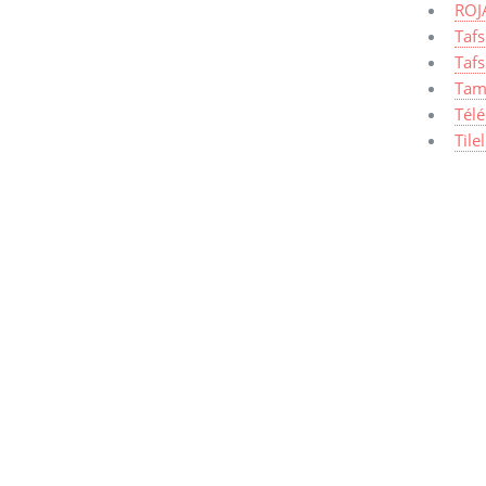
ROJ
Taf
Tafs
Tam
Tél
Tile