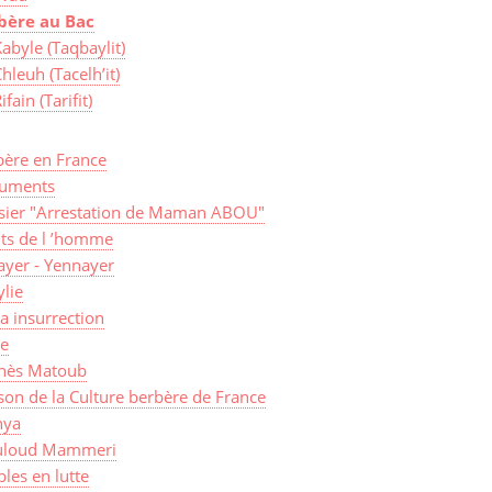
bère au Bac
abyle (Taqbaylit)
hleuh (Tacelh’it)
ifain (Tarifit)
bère en France
uments
sier "Arrestation de Maman ABOU"
its de l ’homme
ayer - Yennayer
lie
a insurrection
ye
nès Matoub
on de la Culture berbère de France
ya
loud Mammeri
les en lutte