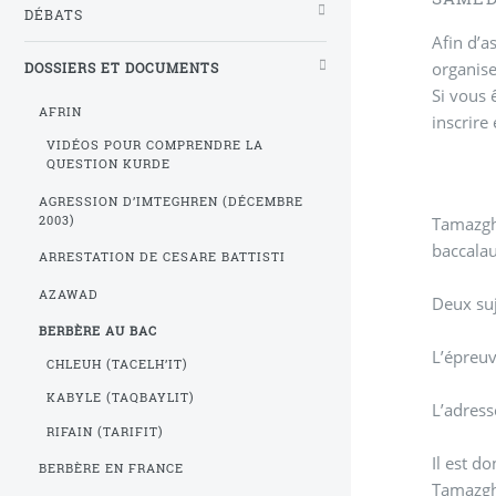
DÉBATS
Afin d’a
organise
DOSSIERS ET DOCUMENTS
Si vous 
AFRIN
inscrire 
VIDÉOS POUR COMPRENDRE LA
QUESTION KURDE
AGRESSION D’IMTEGHREN (DÉCEMBRE
Tamazgha
2003)
baccalau
ARRESTATION DE CESARE BATTISTI
AZAWAD
Deux suj
BERBÈRE AU BAC
L’épreu
CHLEUH (TACELH’IT)
KABYLE (TAQBAYLIT)
L’adress
RIFAIN (TARIFIT)
Il est d
BERBÈRE EN FRANCE
Tamazgha