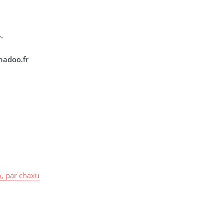
.
nadoo.fr
5
,
par
chaxu