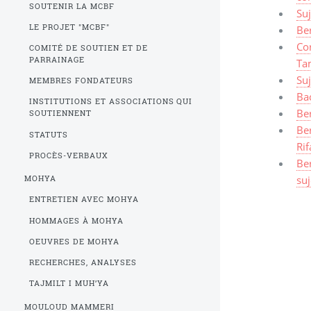
SOUTENIR LA MCBF
Su
LE PROJET "MCBF"
Ber
Cor
COMITÉ DE SOUTIEN ET DE
PARRAINAGE
Ta
Suj
MEMBRES FONDATEURS
Ba
INSTITUTIONS ET ASSOCIATIONS QUI
Ber
SOUTIENNENT
Ber
STATUTS
Rif
PROCÈS-VERBAUX
Ber
suj
MOHYA
ENTRETIEN AVEC MOHYA
HOMMAGES À MOHYA
OEUVRES DE MOHYA
RECHERCHES, ANALYSES
TAJMILT I MUH’YA
MOULOUD MAMMERI