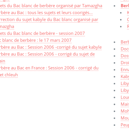
jets du Bac blanc de berbère organisé par Tamazgha
Ber
bère au Bac : tous les sujets et leurs coorigés...
K
rection du sujet kabyle du Bac blanc organisé par
C
mazgha
R
ets du Bac blanc de berbère - session 2007
c blanc de berbère : le 17 mars 2007
Ber
bère au Bac : Session 2006 -corrigé du sujet kabyle
Doc
bère au Bac : Session 2006 - corrigé du sujet de
Dos
ain
Dro
bère au Bac en France : Session 2006 - corrigé du
Enn
et chleuh
Kaby
Liby
Lib
Lou
Mais
Moh
Mou
Peup