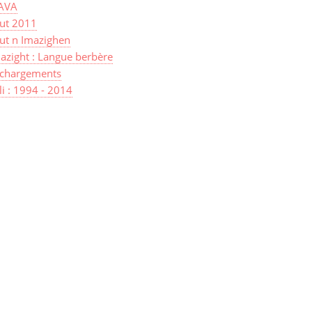
AVA
sut 2011
ut n Imazighen
azight : Langue berbère
échargements
lli : 1994 - 2014