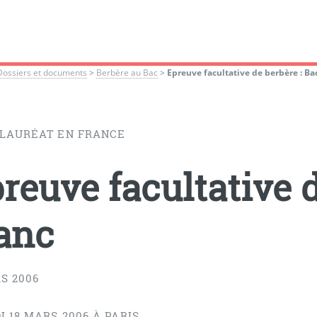
Dossiers et documents
>
Berbère au Bac
>
Epreuve facultative de berbère : Ba
LAURÉAT EN FRANCE
reuve facultative d
anc
S 2006
 18 MARS 2006 À PARIS