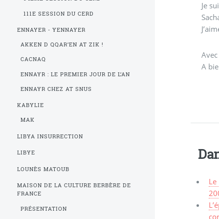
Je su
111E SESSION DU CERD
Sacha
J’aim
ENNAYER - YENNAYER
AKKEN D QQAR’EN AT ZIK !
Avec
CACNAQ
A bie
ENNAYR : LE PREMIER JOUR DE L’AN
ENNAYR CHEZ AT SNUS
KABYLIE
MAK
LIBYA INSURRECTION
Dan
LIBYE
LOUNÈS MATOUB
Le 
MAISON DE LA CULTURE BERBÈRE DE
20
FRANCE
L’é
PRÉSENTATION
cor