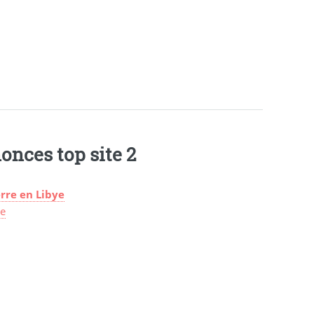
onces top site 2
rre en Libye
ye