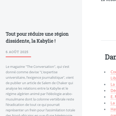
Tout pour réduire une région
dissidente, la Kabylie !
6 AOÛT 2025
Dan
Le magazine "The Conversation", qui s’est
Con
donné comme devise "L’expertise
universitaire, l’exigence journalistique", vient
Li
de publier un article de Salem de Chaker qui
La 
analyse les relations entre la Kabylie et le
Déc
régime algérien animé par l’idéologie arabo-
E. 
musulmane dont la colonne vertébrale reste
La 
l’éradication de tout ce qui pourrait
Haf
représenter un frein pour l’assimilation totale
pa
des Nord-africains en vue d’une hégémonie