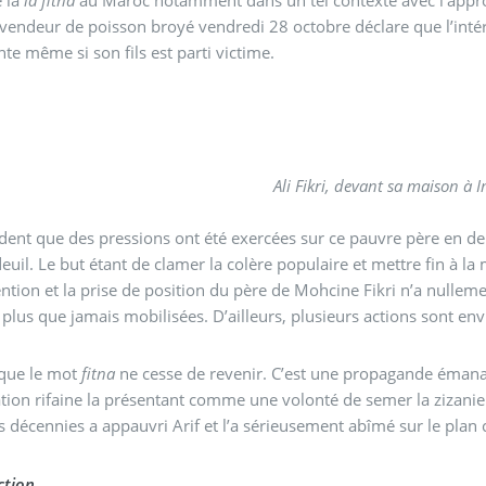
vendeur de poisson broyé vendredi 28 octobre déclare que l’intérêt
te même si son fils est parti victime.
Ali Fikri, devant sa maison à 
vident que des pressions ont été exercées sur ce pauvre père en de
 deuil. Le but étant de clamer la colère populaire et mettre fin à l
ention et la prise de position du père de Mohcine Fikri n’a nulle
 plus que jamais mobilisées. D’ailleurs, plusieurs actions sont env
 que le mot
fitna
ne cesse de revenir. C’est une propagande émanant
tion rifaine la présentant comme une volonté de semer la zizanie.
 décennies a appauvri Arif et l’a sérieusement abîmé sur le plan ci
tion.