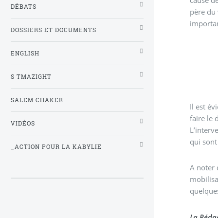
DÉBATS
père du 
importan
DOSSIERS ET DOCUMENTS
ENGLISH
S TMAZIGHT
SALEM CHAKER
Il est é
faire le
VIDÉOS
L’interv
qui sont
_ACTION POUR LA KABYLIE
A noter
mobilisa
quelques
La Rédac