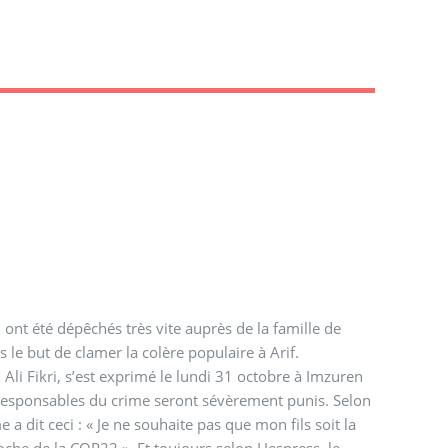
 ont été dépêchés très vite auprès de la famille de
 le but de clamer la colère populaire à Arif.
 Ali Fikri, s’est exprimé le lundi 31 octobre à Imzuren
 responsables du crime seront sévèrement punis. Selon
 a dit ceci : « Je ne souhaite pas que mon fils soit la
he de la COP22 ». Et toujours selon Hespress, le