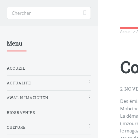
Accueil
>
Menu
Co
ACCUEIL
ACTUALITÉ
2 NOV
AWAL N IMAZIGHEN
Des émis
Mohcine 
BIOGRAPHIES
La démar
(Imzoure
CULTURE
le magaz
cause d