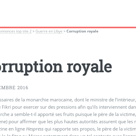
Annonces top site 2
>
Guerre en Libye
>
Corruption royale
rruption royale
EMBRE 2016
saires de la monarchie marocaine, dont le ministre de l’intérieur,
Fikri pour exercer sur des pressions afin qu’ils interviennent dans
che a semble-t-il apporté ses fruits puisque le père de la victime,
ne) pour affirmer que les plus hautes autorités assurent que les
ine en ligne
Hespress
qui rapporte ses propos, le père de la victime
e la
la fitna
au Maroc notamment dans un tel contexte avec l’approc