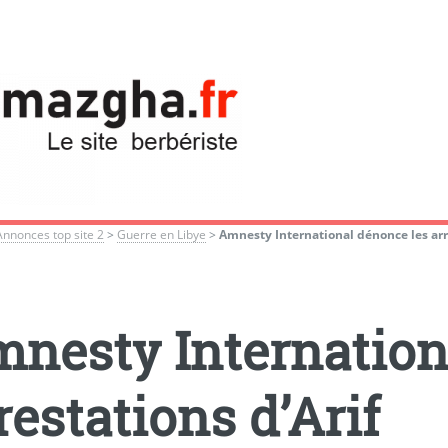
Annonces top site 2
>
Guerre en Libye
>
Amnesty International dénonce les arr
nesty Internation
restations d’Arif