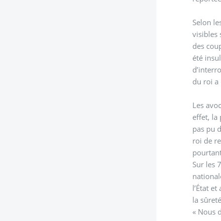
Selon le
visibles
des coup
été insu
d’interr
du roi a
Les avoc
effet, l
pas pu d
roi de r
pourtant
Sur les 
national
l’État e
la sûreté
« Nous d