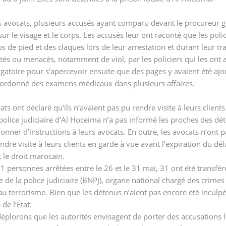
s avocats, plusieurs accusés ayant comparu devant le procureur g
 sur le visage et le corps. Les accusés leur ont raconté que les poli
s de pied et des claques lors de leur arrestation et durant leur t
ltés ou menacés, notamment de viol, par les policiers qui les ont 
ogatoire pour s’apercevoir ensuite que des pages y avaient été a
 ordonné des examens médicaux dans plusieurs affaires.
ats ont déclaré qu’ils n’avaient pas pu rendre visite à leurs clien
a police judiciaire d’Al Hoceima n’a pas informé les proches des déte
onner d’instructions à leurs avocats. En outre, les avocats n’ont 
endre visite à leurs clients en garde à vue avant l’expiration du dé
 le droit marocain.
71 personnes arrêtées entre le 26 et le 31 mai, 31 ont été transfé
e de la police judiciaire (BNPJ), organe national chargé des crime
t au terrorisme. Bien que les détenus n’aient pas encore été inculpés
 de l’État.
éplorons que les autorités envisagent de porter des accusations li