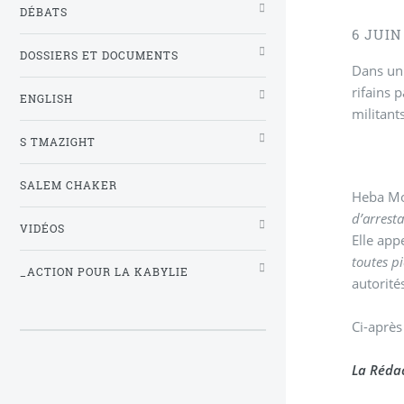
DÉBATS
6 JUIN
DOSSIERS ET DOCUMENTS
Dans un 
rifains 
ENGLISH
militant
S TMAZIGHT
SALEM CHAKER
Heba Mor
d’arrest
VIDÉOS
Elle app
toutes p
_ACTION POUR LA KABYLIE
autorité
Ci-après
La Rédac