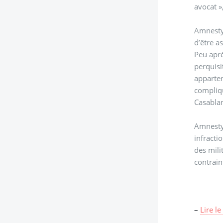
avocat »
Amnesty 
d’être a
Peu aprè
perquisi
apparten
compliqu
Casabla
Amnesty 
infracti
des mili
contrain
–
Lire l