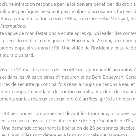
 d’une infraction reconnue par la loi doivent bénéficier du droit à
militants pacifiques ne soient pas inculpés d’accusations forgées 
ation aux manifestations dans le Rif », a déclaré Heba Morayef, di
International
.
te vague de manifestations a éclaté après qu’un leader des contes
la prière du midi à la mosquée d’Al Hoceima le 26 mai, un imam qui
ations populaires dans le Rif. Une vidéo de l’incident a ensuite été
 jours plus tard.
 26 et le 31 mai, les forces de sécurité ont appréhendé au moins
et dans les villes voisines d’Imzouren et de Beni Bouayach. Certa
forces de sécurité qui ont parfois réagi à coups de canons à eau e
 deux camps. Cependant, de nombreux militants, dont des manifes
ements sur les réseaux sociaux, ont été arrêtés après la fin des m
 33 personnes comparaissent devant les tribunaux, inculpées par 
t accusées d’assaut et insulte contre des représentants de l’État
. Une demande concernant la libération de 26 personnes placées en
 au 6 juin. Elles sont détenues à la prison locale d’Al Hoceima.