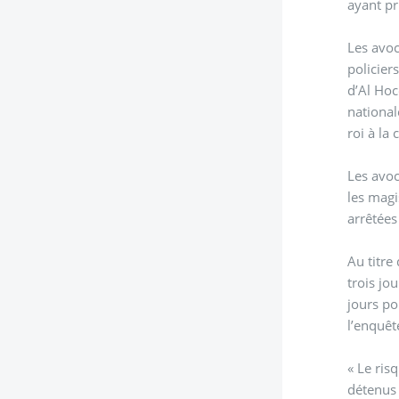
ayant pr
Les avoc
policier
d’Al Hoc
national
roi à la
Les avoc
les magi
arrêtées
Au titre
trois jo
jours po
l’enquêt
« Le ris
détenus 