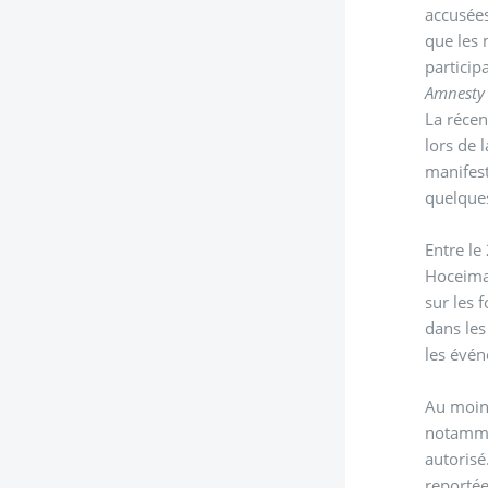
accusées
que les 
particip
Amnesty 
La récen
lors de 
manifest
quelques
Entre le
Hoceima 
sur les 
dans les
les évén
Au moins
notammen
autorisé
reportée