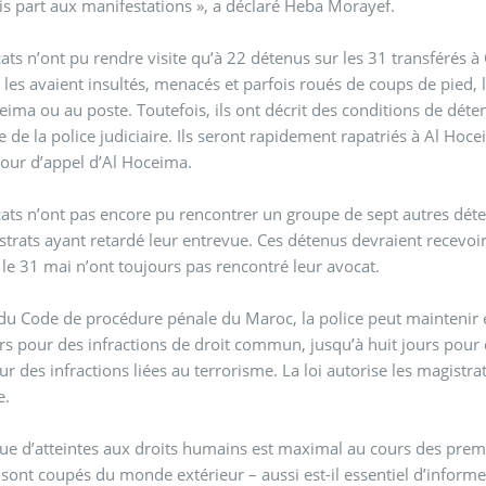
is part aux manifestations », a déclaré Heba Morayef.
ats n’ont pu rendre visite qu’à 22 détenus sur les 31 transférés à
s les avaient insultés, menacés et parfois roués de coups de pied, lo
eima ou au poste. Toutefois, ils ont décrit des conditions de dét
e de la police judiciaire. Ils seront rapidement rapatriés à Al H
 cour d’appel d’Al Hoceima.
ats n’ont pas encore pu rencontrer un groupe de sept autres déten
strats ayant retardé leur entrevue. Ces détenus devraient recevoir
 le 31 mai n’ont toujours pas rencontré leur avocat.
 du Code de procédure pénale du Maroc, la police peut maintenir 
urs pour des infractions de droit commun, jusqu’à huit jours pour de
ur des infractions liées au terrorisme. La loi autorise les magistra
e.
que d’atteintes aux droits humains est maximal au cours des premiè
sont coupés du monde extérieur – aussi est-il essentiel d’informe