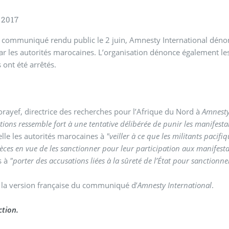
 2017
communiqué rendu public le 2 juin, Amnesty International dénonce
par les autorités marocaines. L’organisation dénonce également le
s ont été arrêtés.
ayef, directrice des recherches pour l’Afrique du Nord à
Amnesty
ations ressemble fort à une tentative délibérée de punir les manifesta
elle les autorités marocaines à
"veiller à ce que les militants pacif
ièces en vue de les sanctionner pour leur participation aux manifesta
s à
"porter des accusations liées à la sûreté de l’État pour sanctionn
 la version française du communiqué d’
Amnesty International
.
tion.