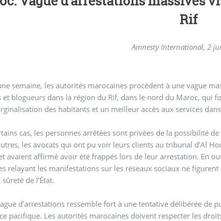
oc. Vague d’arrestations massives vi
Rif
Amnesty International, 2 ju
ne semaine, les autorités marocaines procèdent à une vague mas
s et blogueurs dans la région du Rif, dans le nord du Maroc, qui f
rginalisation des habitants et un meilleur accès aux services dans
tains cas, les personnes arrêtées sont privées de la possibilité d
utres, les avocats qui ont pu voir leurs clients au tribunal d’Al H
 et avaient affirmé avoir été frappés lors de leur arrestation. En 
es relayant les manifestations sur les réseaux sociaux ne figure
a sûreté de l’État.
vague d’arrestations ressemble fort à une tentative délibérée de p
ce pacifique. Les autorités marocaines doivent respecter les droit