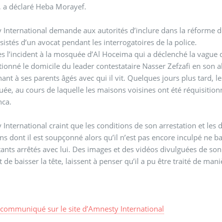
, a déclaré Heba Morayef.
International demande aux autorités d’inclure dans la réforme de
ssistés d’un avocat pendant les interrogatoires de la police.
s l’incident à la mosquée d’Al Hoceima qui a déclenché la vague de
tionné le domicile du leader contestataire Nasser Zefzafi en son 
ant à ses parents âgés avec qui il vit. Quelques jours plus tard, le
ée, au cours de laquelle les maisons voisines ont été réquisitionn
nca.
International craint que les conditions de son arrestation et les dé
ons dont il est soupçonné alors qu’il n’est pas encore inculpé ne 
tants arrêtés avec lui. Des images et des vidéos divulguées de son 
t de baisser la tête, laissent à penser qu’il a pu être traité de ma
e communiqué sur le site d’Amnesty International