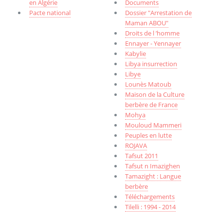
en Algérie
Documents
Pacte national
Dossier "Arrestation de
Maman ABOU"
Droits de l ’homme
Ennayer - Yennayer
Kabylie
Libya insurrection
Libye
Lounès Matoub
Maison de la Culture
berbère de France
Mohya
Mouloud Mammeri
Peuples en lutte
ROJAVA
Tafsut 2011
Tafsut n Imazighen
Tamazight : Langue
berbère
Téléchargements
Tilelli : 1994 - 2014