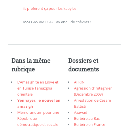
ils préfèrent ça pour les kabyles
ASSEGAS AMEGAZ ! ay enc... de chèvres !
Dans la même
Dossiers et
rubrique
documents
L’Amazighité en Libye et
AFRIN
en Tunise Tamazgha
Agression d’Imteghren
orientale
(Décembre 2003)
Yennayer, le nouvel an
Arrestation de Cesare
amazigh
Battisti
Mémorandum pour une
Azawad
République
Berbère au Bac
démocratique et sociale
Berbère en France