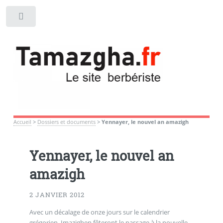
Toggle
Accueil
>
Dossiers et documents
>
Yennayer, le nouvel an amazigh
Yennayer, le nouvel an
amazigh
2 JANVIER 2012
Avec un décalage de onze jours sur le calendrier
grégorien, Imazighen fêteront le passage à la nouvelle