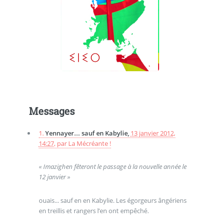
Messages
1.
Yennayer... sauf en Kabylie,
13 janvier 2012,
14:27
,
par
La Mécréante !
« Imazighen fêteront le passage à la nouvelle année le
12 janvier »
ouais... sauf en en Kabylie. Les égorgeurs ângériens
en treillis et rangers l’en ont empêché.