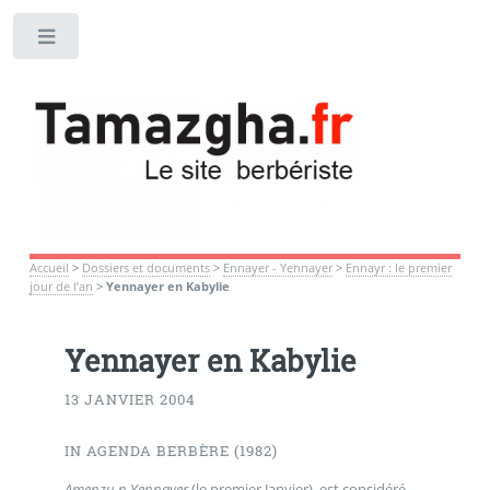
Toggle
Accueil
>
Dossiers et documents
>
Ennayer - Yennayer
>
Ennayr : le premier
jour de l’an
>
Yennayer en Kabylie
Yennayer en Kabylie
13 JANVIER 2004
IN AGENDA BERBÈRE (1982)
Amenzu n Yennayer
(le premier Janvier), est considéré