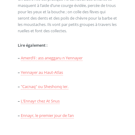
masquent à l’aide d’une courge évidée, percée de trous
pour les yeux et la bouche ; on colle des fèves qui
seront des dents et des poils de chèvre pour la barbe et
les moustaches. Ils vont par petits groupes à travers les
ruelles et font des collectes.
Lire également :
–
Amerd’il : ass aneggaru n Yennayer
–
Yennayer au Haut-Atlas
–
"Cacnaq" ou Sheshonq Ier.
–
L’Ennayr chez At Snus
–
Ennayr, le premier jour de l’an