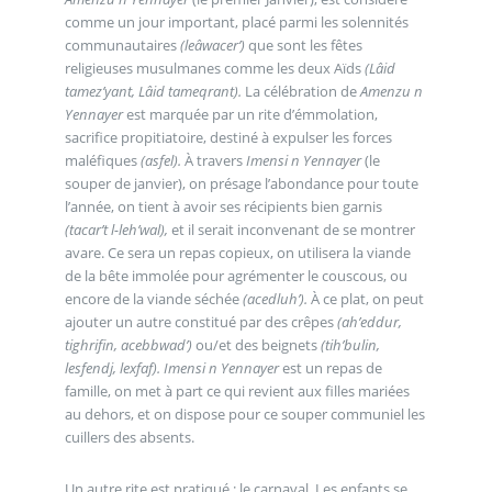
comme un jour important, placé parmi les solennités
communautaires
(leâwacer’)
que sont les fêtes
religieuses musulmanes comme les deux Aïds
(Lâid
tamez’yant, Lâid tameqrant).
La célébration de
Amenzu n
Yennayer
est marquée par un rite d’émmolation,
sacrifice propitiatoire, destiné à expulser les forces
maléfiques
(asfel).
À travers
Imensi n Yennayer
(le
souper de janvier), on présage l’abondance pour toute
l’année, on tient à avoir ses récipients bien garnis
(tacar’t l-leh’wal),
et il serait inconvenant de se montrer
avare. Ce sera un repas copieux, on utilisera la viande
de la bête immolée pour agrémenter le couscous, ou
encore de la viande séchée
(acedluh’).
À ce plat, on peut
ajouter un autre constitué par des crêpes
(ah’eddur,
tighrifin, acebbwad’)
ou/et des beignets
(tih’bulin,
lesfendj, lexfaf).
Imensi n Yennayer
est un repas de
famille, on met à part ce qui revient aux filles mariées
au dehors, et on dispose pour ce souper communiel les
cuillers des absents.
Un autre rite est pratiqué : le carnaval. Les enfants se