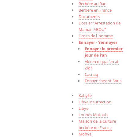
Berbère au Bac
Berbère en France
Documents
Dossier "Arrestation de
Maman ABOU"
Droits de l ’homme
Ennayer - Yennayer
Ennayr : le premier
jour de l’an
Akken d qqar’en at
Zik !
Cacnaq
Ennayr chez At Snus
Kabylie
Libya insurrection
Libye
Lounès Matoub
Maison de la Culture
berbère de France
Mohya