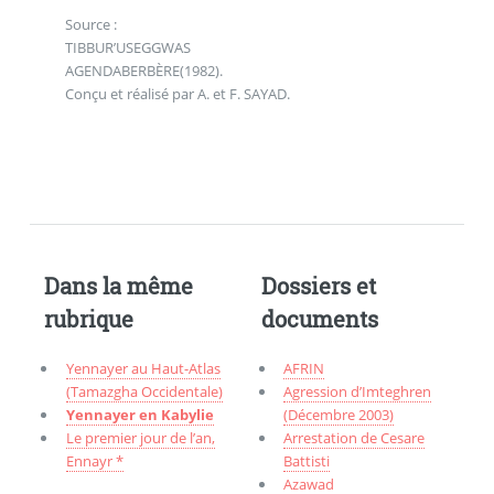
Source :
TIBBUR’USEGGWAS
AGENDABERBÈRE(1982).
Conçu et réalisé par A. et F. SAYAD.
Dans la même
Dossiers et
rubrique
documents
Yennayer au Haut-Atlas
AFRIN
(Tamazgha Occidentale)
Agression d’Imteghren
Yennayer en Kabylie
(Décembre 2003)
Le premier jour de l’an,
Arrestation de Cesare
Ennayr *
Battisti
Azawad