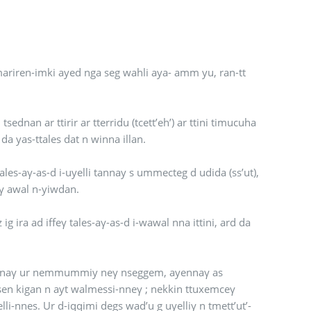
mariren-imki ayed nga seg wahli aya- amm yu, ran-tt
da yas-ttales dat n winna illan.
tales-aγ-as-d i-uyelli tannay s ummecteg d udida (ss’ut),
eγ awal n-yiwdan.
g ira ad iffeγ tales-aγ-as-d i-wawal nna ittini, ard da
ud-nnaγ ur nemmummiy neγ nseggem, ayennaγ as
-asen kigan n ayt walmessi-nneγ ; nekkin ttuxemceγ
lli-nnes. Ur d-iqqimi degs wad’u g uyelliγ n tmett’ut’-