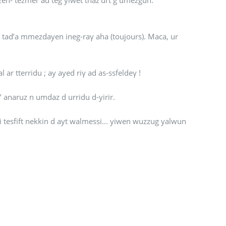
d tad’a mmezdayen ineg-raγ aha (toujours). Maca, ur
d dilliγ g tdus, tett’ef aqellal ar tterridu ; ay ayed riγ ad as-ssfeldeγ !
 anaruz n umdaz d urridu d-yirir.
d i tesfift nekkin d ayt walmessi... yiwen wuzzug yalwun