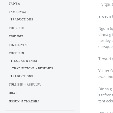
lliγ tga
TAD’SA
TAMEDYAZT
Yiwet n 
TRADUCTIONS
Ngum (qb
TID N ZIK
dinna g i
TIGEJDIT
nezdey a
TIMLILIYIN
(lorsque
TINFUSIN
TIXUDAS N INISI
TRADUCTIONS - RÉSUMÉS
Yu, terz
awal-in
TRADUCTIONS
TULLISIN - ASNULFU
Dinna g 
URAR
s tefran
tent ac
USSUN N TMAZGHA
Dmiγ, s 