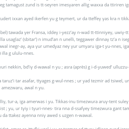
, teg tamagust zund is tt-seγren imesγaren allig waxxa da ttiriren ig
tudert ixxan ayed ikerfen yu g teγmert, ur da tteffeγ γas kra n tikk
el) tawada γer Fransa, iddeγ i-yezz’ay n-wad tt-ttinniyeγ, uwiγ-t
lla usaglaz’ (sbitar’) n imud’an n unelli, teggawer dinnaγ tz’a n ise
wal inegr-aγ, aya γur umedyaz neγ γur umyaru iga-t yu-nnes, ig
) illa g ululu-nnes.
Tizwuri γuri nekk
’a taruz’i tar asafar, ttyages g-wul-nnes ; ur yad tezmir ad tsiwel,
u amezwaru, awal n yu.
lliγ, tur-a, iga amerwas i yu. Tikkas-inu timezwura aruγ-tent suleγ 
sist ; yu, ur tγiy i tγuri-nnes- tira nna d-ssafγeγ timezwura gant ta
ku da ttakez ayenna nniγ awed s uzgen n-wawal.
tidet, amer as-ittufki uzal i yu ar tezmer ad tturu idlisen zund ir