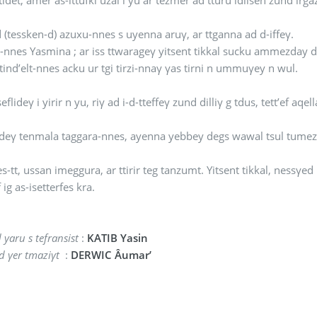
 (tessken-d) azuxu-nnes s uyenna aruγ, ar ttganna ad d-iffeγ.
-nnes Yasmina ; ar iss ttwarageγ yitsent tikkal sucku ammezday 
 tind’elt-nnes acku ur tgi tirzi-nnaγ γas tirni n ummuγey n wul.
Riγ ad sseflideγ i yirir n yu, riγ ad i-d-tteffeγ zun
deγ tenmala taggara-nnes, ayenna yebbey degs wawal tsul tumez’
s-tt, ussan imeggura, ar ttirir teg tanzumt. Yitsent tikkal, nessγe
 ig as-isetterfes kra.
yaru s tefransist
:
KATIB Yasin
id γer tmaziγt
:
DERWIC Âumar’