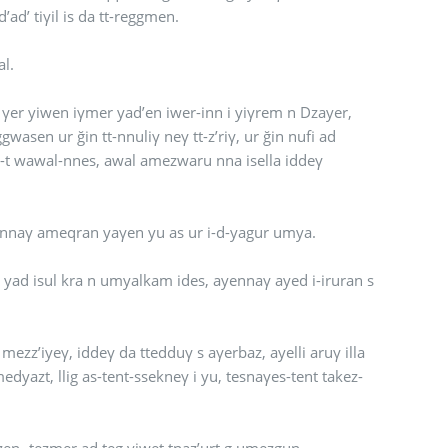
d’ad’ tiγil is da tt-reggmen.
al.
t γer yiwen iγmer yad’en iwer-inn i yiγrem n Dzayer,
ggwasen ur ğin tt-nnuliγ neγ tt-z’riγ, ur ğin nufi ad
a-t wawal-nnes, awal amezwaru nna isella iddeγ
in, bd’iγ d-wawal n yu ; asra (après) g i-d-yuwed’ ulluzzu-nnaγ ameqran yaγen yu as ur i-d-yagur umya.
 ur yad isul kra n umyalkam ides, ayennaγ ayed i-iruran s
mezz’iyeγ, iddeγ da ttedduγ s aγerbaz, ayelli aruγ illa
medyazt, llig as-tent-ssekneγ i yu, tesnaγes-tent takez-
gazen- tezmer ad teg yiwet tnaz’urt g umezgun.