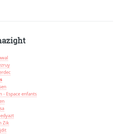
mazight
wal
zruy
erdec
s
sen
n - Espace enfants
len
sa
edyazt
n Zik
jdit