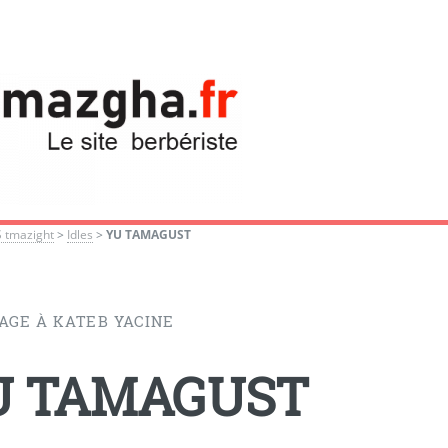
S tmazight
>
Idles
>
YU TAMAGUST
GE À KATEB YACINE
U TAMAGUST