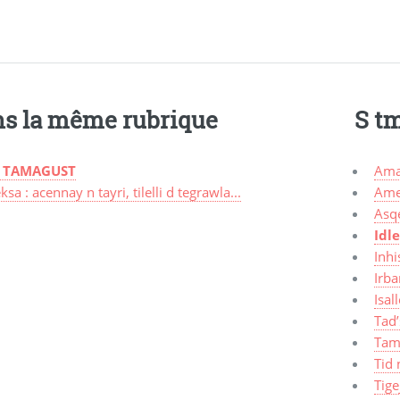
s la même rubrique
S t
 TAMAGUST
Ama
sa : acennay n tayri, tilelli d tegrawla...
Ame
Asq
Idle
Inhi
Irba
Isal
Tad’
Tam
Tid 
Tige