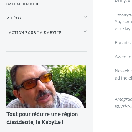
SALEM CHAKER
Tessaγ-d
VIDÉOS
Yu, isem
ğin kkiγ
_ACTION POUR LA KABYLIE
Awed id
Nessekle
ad ind’ef
Amagrad 
Isuγel-t-
Tout pour réduire une région
dissidente, la Kabylie !