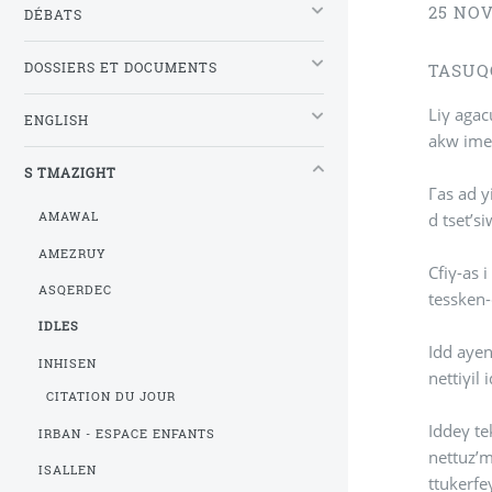
25 NO
DÉBATS
DOSSIERS ET DOCUMENTS
TASUQ
Liγ agac
ENGLISH
akw ime
S TMAZIGHT
Γas ad yili kra n 
d tset’s
AMAWAL
AMEZRUY
Cfiγ-as 
ASQERDEC
tessken
IDLES
Idd ayen
INHISEN
nettiγil
CITATION DU JOUR
Iddeγ t
IRBAN - ESPACE ENFANTS
nettuz’m
ISALLEN
ttukerfe