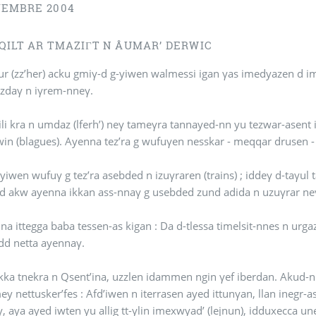
VEMBRE 2004
QILT AR TMAZIΓT N ÂUMAR’ DERWIC
ur (zz’her) acku gmiγ-d g-yiwen walmessi igan γas imedyazen d i
zdaγ n iγrem-nneγ.
umdaz (lferh’) neγ tameγra tannayed-nn yu tezwar-asent i tsednan ar ttirir ar tterridu (tcett’eh’) ar ttini timucuha
iwin (blagues). Ayenna tez’ra g wufuγen nesskar - meqqar drusen - 
i yiwen wufuγ g tez’ra asebded n izuγraren (trains) ; iddeγ d-taγul 
-d akw ayenna ikkan ass-nnaγ g usebded zund adida n uzuγrar n
na ittegga baba tessen-as kigan : Da d-tlessa timelsit-nnes n urgaz i
 idd netta ayennaγ.
ekka tnekra n Qsent’ina, uzzlen idammen ngin γef iberdan. Ak
ey nettusker’fes : Afd’iwen n iterrasen ayed ittunγan, llan inegr
γ, aya ayed iwten yu allig tt-γlin imexwyad’ (lejnun), idduxecca une