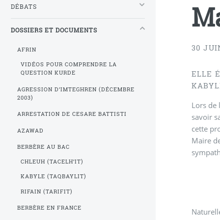
Ma
DÉBATS
DOSSIERS ET DOCUMENTS
30 JUI
AFRIN
VIDÉOS POUR COMPRENDRE LA
ELLE 
QUESTION KURDE
KABYL
AGRESSION D’IMTEGHREN (DÉCEMBRE
2003)
Lors de 
ARRESTATION DE CESARE BATTISTI
savoir s
cette pr
AZAWAD
Maire de
BERBÈRE AU BAC
sympath
CHLEUH (TACELH’IT)
KABYLE (TAQBAYLIT)
RIFAIN (TARIFIT)
BERBÈRE EN FRANCE
Naturell