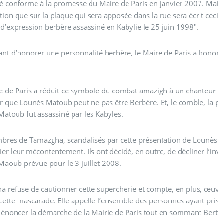
té conforme à la promesse du Maire de Paris en janvier 2007. Mais
tion que sur la plaque qui sera apposée dans la rue sera écrit c
 d’expression berbère assassiné en Kabylie le 25 juin 1998".
ant d’honorer une personnalité berbère, le Maire de Paris a hono
.
e de Paris a réduit ce symbole du combat amazigh à un chanteur al
 que Lounès Matoub peut ne pas être Berbère. Et, le comble, la p
atoub fut assassiné par les Kabyles.
res de Tamazgha, scandalisés par cette présentation de Lounès 
ifier leur mécontentement. Ils ont décidé, en outre, de décliner l’in
aoub prévue pour le 3 juillet 2008.
 refuse de cautionner cette supercherie et compte, en plus, œuvre
cette mascarade. Elle appelle l’ensemble des personnes ayant pri
dénoncer la démarche de la Mairie de Paris tout en sommant Bertra