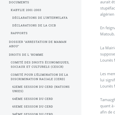
aurait é
DOCUMENTS
stupéfac
KABYLIE 2001-2003
algérien
DÉCLARATIONS DE L’INTERWILAYA
DÉCLARATIONS DE LA CICB
En feign
Matoub
RAPPORTS
DOSSIER "ARRESTATION DE MAMAN
ABOU"
La Mairi
supposer
DROITS DE L ’HOMME
Lounès M
COMITÉ DES DROITS ÉCONOMIQUES,
SOCIAUX ET CULTURELS (CESCR)
Les memb
COMITÉ POUR L’ÉLIMINATION DE LA
DISCRIMINATION RACIALE (CERD)
lui sign
Lounès M
62EME SESSION DU CERD (NATIONS
UNIES)
64ÈME SESSION DU CERD
Tamazgha
quant à 
65EME SESSION DU CERD
afin de 
94ÈME SESSION DU CERD