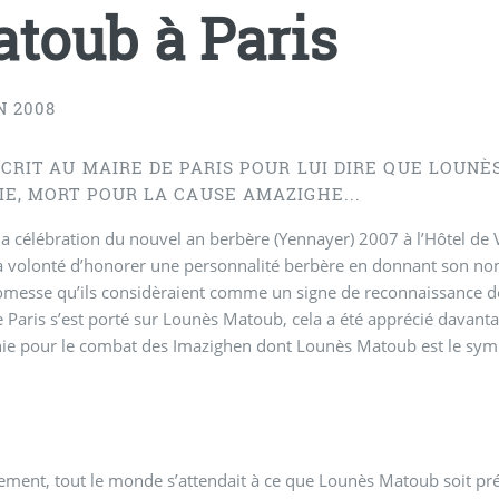
toub à Paris
N 2008
ÉCRIT AU MAIRE DE PARIS POUR LUI DIRE QUE LOUN
IE, MORT POUR LA CAUSE AMAZIGHE...
la célébration du nouvel an berbère (Yennayer) 2007 à l’Hôtel de Vi
a volonté d’honorer une personnalité berbère en donnant son nom 
omesse qu’ils considèraient comme un signe de reconnaissance des
 Paris s’est porté sur Lounès Matoub, cela a été apprécié davant
ie pour le combat des Imazighen dont Lounès Matoub est le sym
ement, tout le monde s’attendait à ce que Lounès Matoub soit p