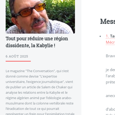
Mes
1.
Ta
Tout pour réduire une région
Mécr
dissidente, la Kabylie !
Brav
6 AOÛT 2025
je de
Le magazine "The Conversation", qui s’est
l’ara
donné comme devise "L’expertise
préte
universitaire, l’exigence journalistique", vient
de publier un article de Salem de Chaker qui
analyse les relations entre la Kabylie et le
anecd
régime algérien animé par l’idéologie arabo-
musulmane dont la colonne vertébrale reste
l’éradication de tout ce qui pourrait
d’abo
représenter un frein pour l’assimilation totale