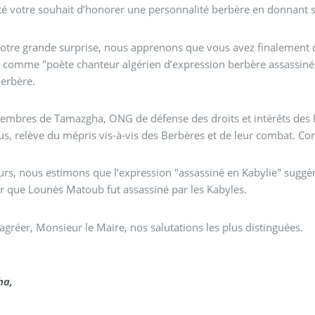
manifesté votre souhait d’honorer une personnalité ber
otre grande surprise, nous apprenons que vous avez finalement 
 comme "poète chanteur algérien d’expression berbère assassiné e
berbère.
mbres de Tamazgha, ONG de défense des droits et intérêts des Be
pour nous, relève du mépris vis-à-vis des Berbères et de leur
eurs, nous estimons que l’expression "assassiné en Kabylie" suggèr
 que Lounès Matoub fut assassiné par les Kabyles.
 agréer, Monsieur le Maire, nos salutations les plus distinguées.
ha,