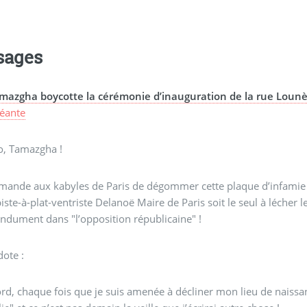
sages
mazgha boycotte la cérémonie d’inauguration de la rue Lounè
éante
o, Tamazgha !
mande aux kabyles de Paris de dégommer cette plaque d’infamie à
biste-à-plat-ventriste Delanoë Maire de Paris soit le seul à lécher
ndument dans "l’opposition républicaine" !
ote :
rd, chaque fois que je suis amenée à décliner mon lieu de naissa