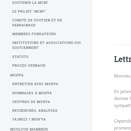
SOUTENIR LA MCBF
LE PROJET "MCBF"
COMITÉ DE SOUTIEN ET DE
PARRAINAGE
MEMBRES FONDATEURS
INSTITUTIONS ET ASSOCIATIONS QUI
SOUTIENNENT
Lett
STATUTS
PROCÈS-VERBAUX
Monsieur
MOHYA
ENTRETIEN AVEC MOHYA
En janvi
HOMMAGES À MOHYA
donner 
OEUVRES DE MOHYA
sympathi
RECHERCHES, ANALYSES
TAJMILT I MUH’YA
Cependant, les Berbères s’attendaient à ce que Lounès Matoub soit honoré en tant que c
promesse
MOULOUD MAMMERI