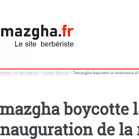
Dossiers et documents
>
Lounès Matoub
>
Tamazgha boycotte la cérémonie d’i
mazgha boycotte 
inauguration de la