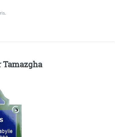
is.
Proposition raisonnable d’une plaque par Tamazgha