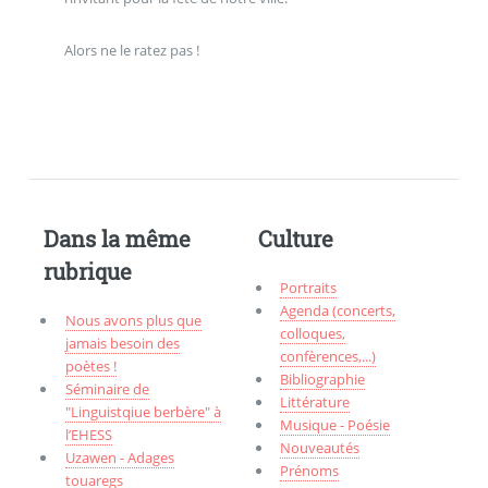
Alors ne le ratez pas !
Dans la même
Culture
rubrique
Portraits
Agenda (concerts,
Nous avons plus que
colloques,
jamais besoin des
confèrences,...)
poètes !
Bibliographie
Séminaire de
Littérature
"Linguistqiue berbère" à
Musique - Poésie
l’EHESS
Nouveautés
Uzawen - Adages
Prénoms
touaregs