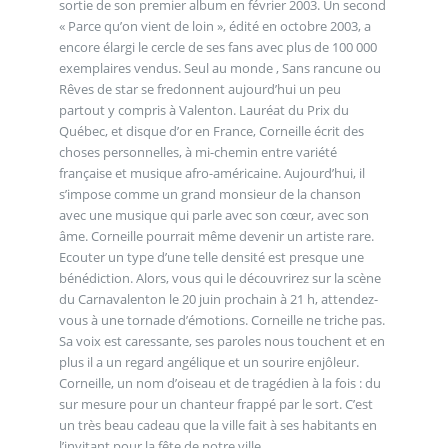
sortie de son premier album en février 2003. Un second
« Parce qu’on vient de loin », édité en octobre 2003, a
encore élargi le cercle de ses fans avec plus de 100 000
exemplaires vendus. Seul au monde , Sans rancune ou
Rêves de star se fredonnent aujourd’hui un peu
partout y compris à Valenton. Lauréat du Prix du
Québec, et disque d’or en France, Corneille écrit des
choses personnelles, à mi-chemin entre variété
française et musique afro-américaine. Aujourd’hui, il
s’impose comme un grand monsieur de la chanson
avec une musique qui parle avec son cœur, avec son
âme. Corneille pourrait même devenir un artiste rare.
Ecouter un type d’une telle densité est presque une
bénédiction. Alors, vous qui le découvrirez sur la scène
du Carnavalenton le 20 juin prochain à 21 h, attendez-
vous à une tornade d’émotions. Corneille ne triche pas.
Sa voix est caressante, ses paroles nous touchent et en
plus il a un regard angélique et un sourire enjôleur.
Corneille, un nom d’oiseau et de tragédien à la fois : du
sur mesure pour un chanteur frappé par le sort. C’est
un très beau cadeau que la ville fait à ses habitants en
l’invitant pour la fête de notre ville.