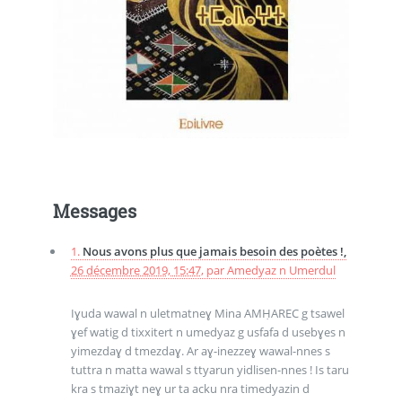
Messages
1.
Nous avons plus que jamais besoin des poètes !,
26 décembre 2019, 15:47
,
par
Amedyaz n Umerdul
Iɣuda wawal n uletmatneɣ Mina AMḤAREC g tsawel
ɣef watig d tixxitert n umedyaz g usfafa d usebɣes n
yimezdaɣ d tmezdaɣ. Ar aɣ-inezzeɣ wawal-nnes s
tuttra n matta wawal s ttyarun yidlisen-nnes ! Is taru
kra s tmaziɣt neɣ ur ta acku nra timedyazin d