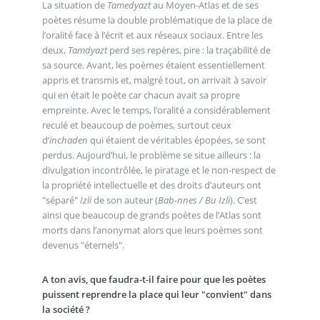
La situation de
Tamedyazt
au Moyen-Atlas et de ses
poètes résume la double problématique de la place de
l’oralité face à l’écrit et aux réseaux sociaux. Entre les
deux,
Tamdyazt
perd ses repères, pire : la traçabilité de
sa source. Avant, les poèmes étaient essentiellement
appris et transmis et, malgré tout, on arrivait à savoir
qui en était le poète car chacun avait sa propre
empreinte. Avec le temps, l’oralité a considérablement
reculé et beaucoup de poèmes, surtout ceux
d’
inchaden
qui étaient de véritables épopées, se sont
perdus. Aujourd’hui, le problème se situe ailleurs : la
divulgation incontrôlée, le piratage et le non-respect de
la propriété intellectuelle et des droits d’auteurs ont
"séparé"
Izli
de son auteur (
Bab-nnes / Bu Izli
). C’est
ainsi que beaucoup de grands poètes de l’Atlas sont
morts dans l’anonymat alors que leurs poèmes sont
devenus "éternels".
A ton avis, que faudra-t-il faire pour que les poètes
puissent reprendre la place qui leur "convient" dans
la société ?