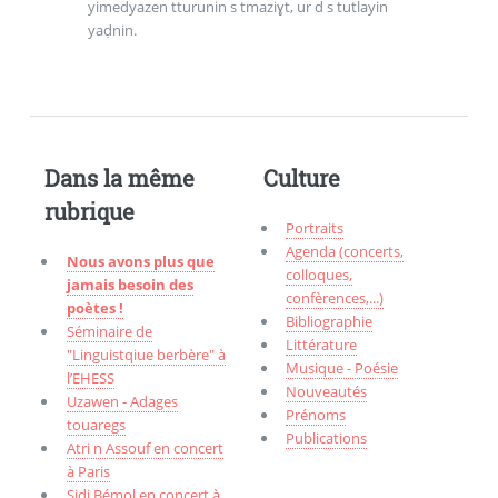
yimedyazen tturunin s tmaziɣt, ur d s tutlayin
yaḍnin.
Dans la même
Culture
rubrique
Portraits
Agenda (concerts,
Nous avons plus que
colloques,
jamais besoin des
confèrences,...)
poètes !
Bibliographie
Séminaire de
Littérature
"Linguistqiue berbère" à
Musique - Poésie
l’EHESS
Nouveautés
Uzawen - Adages
Prénoms
touaregs
Publications
Atri n Assouf en concert
à Paris
Sidi Bémol en concert à