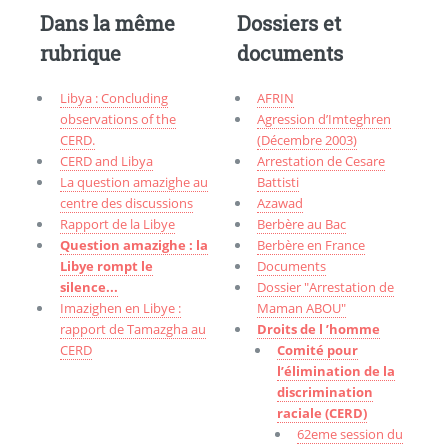
Dans la même
Dossiers et
rubrique
documents
Libya : Concluding
AFRIN
observations of the
Agression d’Imteghren
CERD.
(Décembre 2003)
CERD and Libya
Arrestation de Cesare
La question amazighe au
Battisti
centre des discussions
Azawad
Rapport de la Libye
Berbère au Bac
Question amazighe : la
Berbère en France
Libye rompt le
Documents
silence...
Dossier "Arrestation de
Imazighen en Libye :
Maman ABOU"
rapport de Tamazgha au
Droits de l ’homme
CERD
Comité pour
l’élimination de la
discrimination
raciale (CERD)
62eme session du