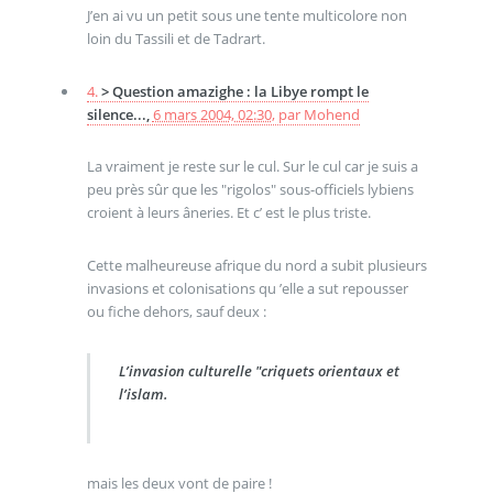
J’en ai vu un petit sous une tente multicolore non
loin du Tassili et de Tadrart.
4.
> Question amazighe : la Libye rompt le
silence...,
6 mars 2004, 02:30
,
par
Mohend
La vraiment je reste sur le cul. Sur le cul car je suis a
peu près sûr que les "rigolos" sous-officiels lybiens
croient à leurs âneries. Et c’ est le plus triste.
Cette malheureuse afrique du nord a subit plusieurs
invasions et colonisations qu ’elle a sut repousser
ou fiche dehors, sauf deux :
L’invasion culturelle "criquets orientaux et
l’islam.
mais les deux vont de paire !