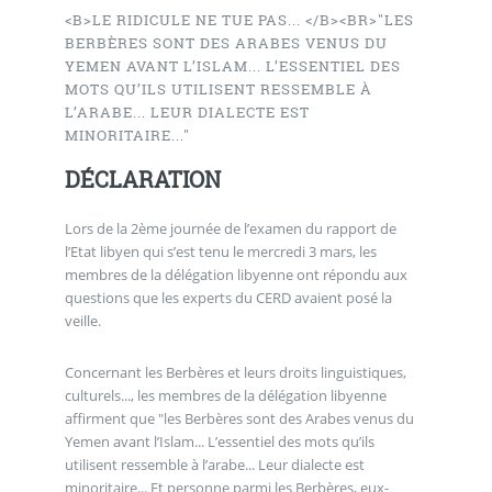
<B>LE RIDICULE NE TUE PAS... </B><BR>"LES
BERBÈRES SONT DES ARABES VENUS DU
YEMEN AVANT L’ISLAM... L’ESSENTIEL DES
MOTS QU’ILS UTILISENT RESSEMBLE À
L’ARABE... LEUR DIALECTE EST
MINORITAIRE..."
DÉCLARATION
Lors de la 2ème journée de l’examen du rapport de
l’Etat libyen qui s’est tenu le mercredi 3 mars, les
membres de la délégation libyenne ont répondu aux
questions que les experts du CERD avaient posé la
veille.
Concernant les Berbères et leurs droits linguistiques,
culturels..., les membres de la délégation libyenne
affirment que "les Berbères sont des Arabes venus du
Yemen avant l’Islam... L’essentiel des mots qu’ils
utilisent ressemble à l’arabe... Leur dialecte est
minoritaire... Et personne parmi les Berbères, eux-