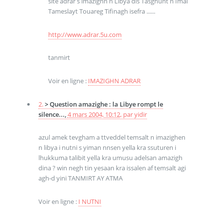
site adrar s imazighn n Libya dis Tasghunt n Imal
Tameslayt Touareg Tifinagh isefra ......
http://www.adrar.5u.com
tanmirt
Voir en ligne :
IMAZIGHN ADRAR
2.
> Question amazighe : la Libye rompt le
silence...,
4 mars 2004, 10:12
,
par
yidir
azul amek tevgham a ttveddel temsalt n imazighen
n libya i nutni s yiman nnsen yella kra ssuturen i
lhukkuma talibit yella kra umusu adelsan amazigh
dina ? win negh tin yesaan kra issalen af temsalt agi
agh-d yini TANMIRT AY ATMA
Voir en ligne :
I NUTNI