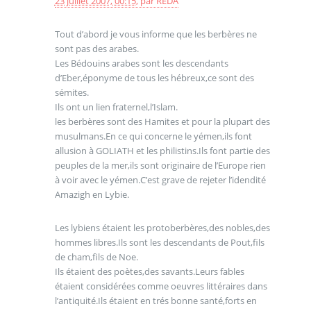
23 juillet 2007, 00:15
,
par
REDA
Tout d’abord je vous informe que les berbères ne
sont pas des arabes.
Les Bédouins arabes sont les descendants
d’Eber,éponyme de tous les hébreux,ce sont des
sémites.
Ils ont un lien fraternel,l’Islam.
les berbères sont des Hamites et pour la plupart des
musulmans.En ce qui concerne le yémen,ils font
allusion à GOLIATH et les philistins.Ils font partie des
peuples de la mer,ils sont originaire de l’Europe rien
à voir avec le yémen.C’est grave de rejeter l’idendité
Amazigh en Lybie.
Les lybiens étaient les protoberbères,des nobles,des
hommes libres.Ils sont les descendants de Pout,fils
de cham,fils de Noe.
Ils étaient des poètes,des savants.Leurs fables
étaient considérées comme oeuvres littéraires dans
l’antiquité.Ils étaient en trés bonne santé,forts en