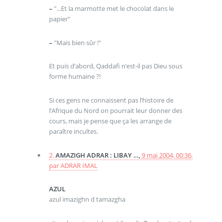
–
"...Et la marmotte met le chocolat dans le
papier"
–
"Mais bien sûr !"
Et puis d’abord, Qaddafi n’est-il pas Dieu sous
forme humaine ?!
Si ces gens ne connaissent pas l’histoire de
l’Afrique du Nord on pourrait leur donner des
cours, mais je pense que ça les arrange de
paraître incultes.
2.
AMAZIGH ADRAR : LIBAY …,
9 mai 2004, 00:36
,
par
ADRAR IMAL
AZUL
azul imazighn d tamazgha