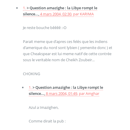
1.
> Question amazighe : la Libye rompt le
silence…,
4 mars 2004, 02:30
,
par
KARIMA
Je reste bouche bêêêê :-O
Parait meme que d’apres ces felés que les indiens
d’amerique du nord sont lybien ( yemenite donc ) et
que Cheakspear est lui meme natif de cette contrée
sous le veritable nom de Cheikh Zoubeir...
CHOKING
1.
> Question amazighe : la Libye rompt le
silence…,
8 mars 2004, 01:49
,
par
Amghar
Azul a Imazighen,
Comme dirait la pub :