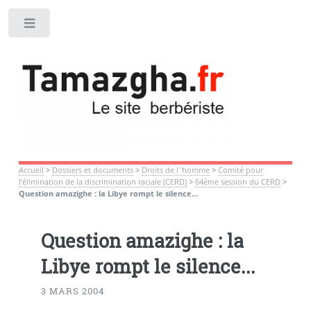
Toggle
Accueil
>
Dossiers et documents
>
Droits de l ’homme
>
Comité pour
l’élimination de la discrimination raciale (CERD)
>
64ème session du CERD
>
Question amazighe : la Libye rompt le silence...
Question amazighe : la
Libye rompt le silence...
3 MARS 2004