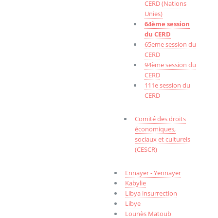
CERD (Nations
Unies)
64ème session
du CERD
65eme session du
CERD
94ème session du
CERD
111e session du
CERD
Comité des droits
économiques,
sociaux et culturels
(CESCR)
Ennayer - Yennayer
Kabylie
Libya insurrection
Libye
Lounès Matoub