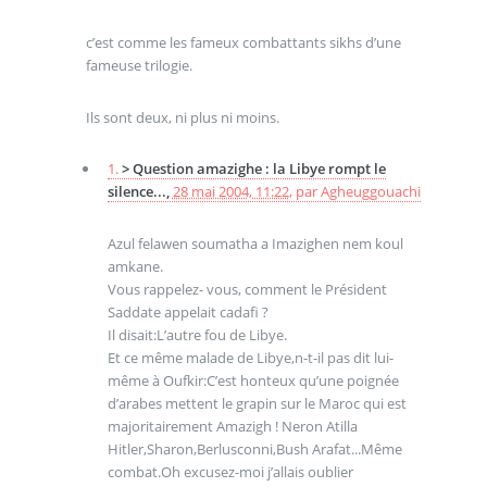
c’est comme les fameux combattants sikhs d’une
fameuse trilogie.
Ils sont deux, ni plus ni moins.
1.
> Question amazighe : la Libye rompt le
silence...,
28 mai 2004, 11:22
,
par
Agheuggouachi
Azul felawen soumatha a Imazighen nem koul
amkane.
Vous rappelez- vous, comment le Président
Saddate appelait cadafi ?
Il disait:L’autre fou de Libye.
Et ce même malade de Libye,n-t-il pas dit lui-
même à Oufkir:C’est honteux qu’une poignée
d’arabes mettent le grapin sur le Maroc qui est
majoritairement Amazigh ! Neron Atilla
Hitler,Sharon,Berlusconni,Bush Arafat...Même
combat.Oh excusez-moi j’allais oublier