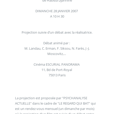
de Habiba Djahnine
DIMANCHE 28 JANVIER 2007
A 10 H 30
Projection suivie d’un débat avec la réalisatrice.
Débat animé par :
M. Landau, C. Erman, F. Siksou, N. Farès, J -J.
Moscovitz,...
Cinéma ESCURIAL PANORAMA
11, Bd de Port-Royal
75013 Paris
La projection est proposée par "PSYCHANALYSE
ACTUELLE" dans le cadre de "LE REGARD QUI BAT" qui
est un rendez-vous mensuel (un dimanche par mois)
où la projection d’un film est suivie d’ un débat entre