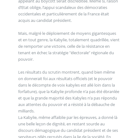
appelant au boycott serait discréditée. Même si, raison
d’Etat oblige, l’appui scandaleux des démocraties
occidentales et particulièrement de la France était
acquis au candidat président.
Mais, malgré le déploiement de moyens gigantesques
et en tout genre, la Kabylie, totalement quadrillée, vient
de remporter une victoire, celle de la résistance en
tenant en échec la stratégie "électorale" régionale du
pouvoir.
Les résultats du scrutin montrent, quand bien même
on donnerait foi aux résultats officiels (et le pouvoir
dans le décompte de voix kabyles est allé loin dans la
forfaiture), que la Kabylie profonde n’a pas été ébranlée
et que la grande majorité des Kabyles n’a pas répondu
aux attentes du pouvoir et a résisté à la débauche de
milliards.
La Kabylie, même affaiblie par les épreuves, a donné là
une belle leçon de dignité, en restant sourde au
discours démagogique du candidat président et de ses
serviteurs zélés recrutés dans la lie de la société. En