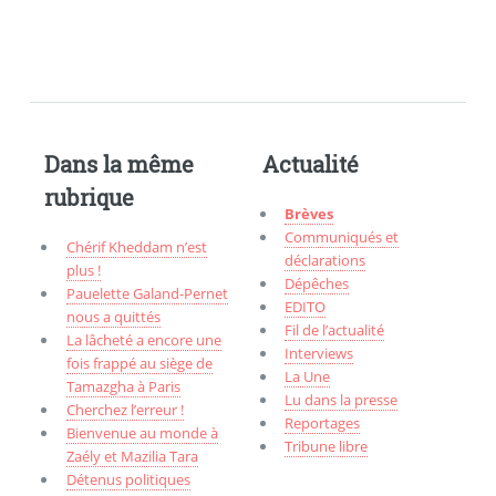
Dans la même
Actualité
rubrique
Brèves
Communiqués et
Chérif Kheddam n’est
déclarations
plus !
Dépêches
Pauelette Galand-Pernet
EDITO
nous a quittés
Fil de l’actualité
La lâcheté a encore une
Interviews
fois frappé au siège de
La Une
Tamazgha à Paris
Lu dans la presse
Cherchez l’erreur !
Reportages
Bienvenue au monde à
Tribune libre
Zaély et Mazilia Tara
Détenus politiques