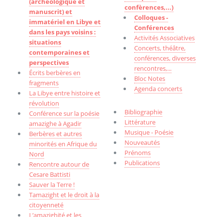
(archéologique et
confèrences,...)
manuscrit) et
Colloques -
immatériel en Libye et
Conférences
dans les pays voisins :
Activités Associatives
situations
Concerts, théâtre,
contemporaines et
conférences, diverses
perspectives
rencontres,...
Écrits berbères en
Bloc Notes
fragments
Agenda concerts
La Libye entre histoire et
révolution
Bibliographie
Conférence sur la poésie
Littérature
amazighe à Agadir
Musique - Poésie
Berbères et autres
Nouveautés
minorités en Afrique du
Prénoms
Nord
Publications
Rencontre autour de
Cesare Battisti
Sauver la Terre !
Tamazight et le droit à la
citoyenneté
L’amazighité et les