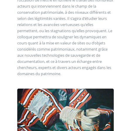
acteurs qui interviennent dans le champ de la
conservation patrimoniale, à des niveaux différents et
selon des légitimités variées. Il s’agira d’étudier leurs
relations et les avancées vertueuses qu’elles
permettent, ou les stagnations qu’elles provoquent. Le
colloque permettra de souligner les dynamiques en
cours quant à la mise en valeur de sites ou d’objets
considérés comme patrimoniaux, notamment grâce
aux nouvelles technologies de sauvegarde et de
documentation, et ce à travers un échange entre
chercheurs, experts et divers acteurs engagés dans les
domaines du patrimoine.