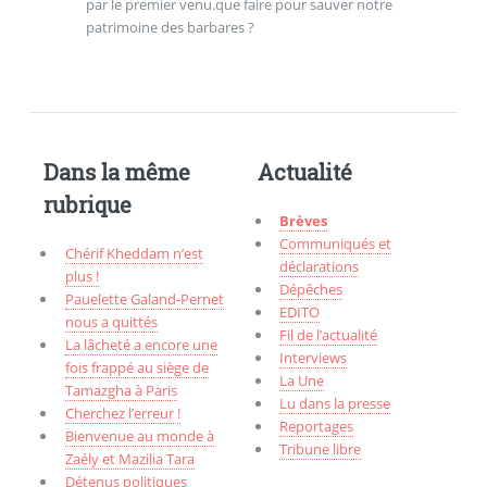
par le premier venu.que faire pour sauver notre
patrimoine des barbares ?
Dans la même
Actualité
rubrique
Brèves
Communiqués et
Chérif Kheddam n’est
déclarations
plus !
Dépêches
Pauelette Galand-Pernet
EDITO
nous a quittés
Fil de l’actualité
La lâcheté a encore une
Interviews
fois frappé au siège de
La Une
Tamazgha à Paris
Lu dans la presse
Cherchez l’erreur !
Reportages
Bienvenue au monde à
Tribune libre
Zaély et Mazilia Tara
Détenus politiques