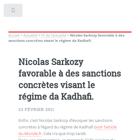
Toggle
Accueil
>
Actualité
>
Fil de l’actualité
>
Nicolas Sarkozy favorable à des
sanctions concrètes visant le régime da Kadhafi.
Nicolas Sarkozy
favorable à des sanctions
concrètes visant le
régime da Kadhafi.
23 FÉVRIER 2011
Enfin, c’est Nicolas Sarkozy d’évoquer les sanctions
concrètes à l’égard du régime de Kadhafi (
voir l’article
du Monde.fr
. Cela n’a que trop tardé.
Dans une intervention, ce mercredi 23 février lors du