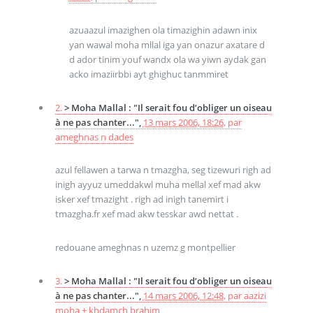
azuaazul imazighen ola timazighin adawn inix
yan wawal moha mllal iga yan onazur axatare d
d ador tinim youf wandx ola wa yiwn aydak gan
acko imaziirbbi ayt ghighuc tanmmiret
2.
> Moha Mallal : "Il serait fou d’obliger un oiseau
à ne pas chanter...",
13 mars 2006, 18:26
,
par
ameghnas n dades
azul fellawen a tarwa n tmazgha, seg tizewuri righ ad
inigh ayyuz umeddakwl muha mellal xef mad akw
isker xef tmazight . righ ad inigh tanemirt i
tmazgha.fr xef mad akw tesskar awd nettat .
redouane ameghnas n uzemz g montpellier
3.
> Moha Mallal : "Il serait fou d’obliger un oiseau
à ne pas chanter...",
14 mars 2006, 12:48
,
par
aazizi
moha + khdamch brahim