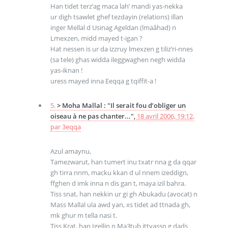
Han tidet terz’ag maca lah’ mandi yas-nekka
ur digh tsawlet ghef tezdayin (relations) illan
inger Mellal d Usinag Ageldan (lmaâhad) n
Lmexzen, midd mayed t-igan ?
Hat nessen is ur da izzruy lmexzen g tiliz’ri-nnes
(sa tele) ghas widda ileggwaghen negh widda
yas-iknan !
uress mayed inna Eeqqa g tqiffit-a !
5.
> Moha Mallal : "Il serait fou d’obliger un
oiseau à ne pas chanter...",
18 avril 2006, 19:12
,
par
3eqqa
Azul amaynu,
Tamezwarut, han tumert inu txatr nna g da qqar
gh tirra nnm, macku kkan d ul nnem izeddign,
ffghen d imk inna n dis gan t, maya izil bahra.
Tiss snat, han nekkin ur gi gh Abukadu (avocat) n
Mass Mallal ula awd yan, xs tidet ad ttnada gh,
mk ghur m tella nasi t.
Tiss Krat, han Igellin n Ma3tub ittyassn g dads