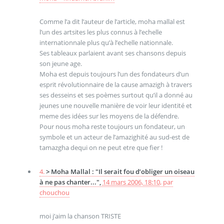
Comme l’a dit l’auteur de l’article, moha mallal est
l’un des artsites les plus connus à l’echelle
internationnale plus qu’à l’echelle nationnale.
Ses tableaux parlaient avant ses chansons depuis
son jeune age.
Moha est depuis toujours l’un des fondateurs d’un
esprit révolutionnaire de la cause amazigh à travers
ses desseins et ses poèmes surtout qu’il a donné au
jeunes une nouvelle manière de voir leur identité et
meme des idées sur les moyens de la défendre.
Pour nous moha reste toujours un fondateur, un
symbole et un acteur de l’amazighité au sud-est de
tamazgha dequi on ne peut etre que fier !
4.
> Moha Mallal : "Il serait fou d’obliger un oiseau
à ne pas chanter...",
14 mars 2006, 18:10
,
par
chouchou
moi j’aim la chanson TRISTE