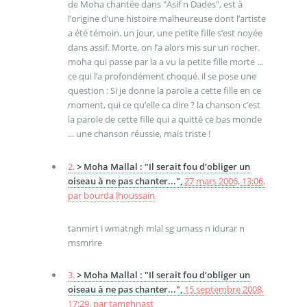
de Moha chantée dans "Asif n Dades", est à
l’origine d’une histoire malheureuse dont l’artiste
a été témoin. un jour, une petite fille s’est noyée
dans assif. Morte, on l’a alors mis sur un rocher.
moha qui passe par la a vu la petite fille morte ...
ce qui l’a profondément choqué. il se pose une
question : Si je donne la parole a cette fille en ce
moment, qui ce qu’elle ca dire ? la chanson c’est
la parole de cette fille qui a quitté ce bas monde
... une chanson réussie, mais triste !
2.
> Moha Mallal : "Il serait fou d’obliger un
oiseau à ne pas chanter...",
27 mars 2006, 13:06
,
par
bourda lhoussain
tanmirt i wmatngh mlal sg umass n idurar n
msmrire
3.
> Moha Mallal : "Il serait fou d’obliger un
oiseau à ne pas chanter...",
15 septembre 2008,
17:29
,
par
tamghnast