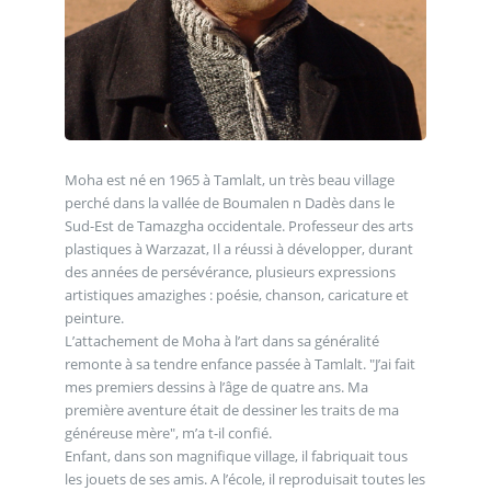
Moha est né en 1965 à Tamlalt, un très beau village
perché dans la vallée de Boumalen n Dadès dans le
Sud-Est de Tamazgha occidentale. Professeur des arts
plastiques à Warzazat, Il a réussi à développer, durant
des années de persévérance, plusieurs expressions
artistiques amazighes : poésie, chanson, caricature et
peinture.
L’attachement de Moha à l’art dans sa généralité
remonte à sa tendre enfance passée à Tamlalt. "J’ai fait
mes premiers dessins à l’âge de quatre ans. Ma
première aventure était de dessiner les traits de ma
généreuse mère", m’a t-il confié.
Enfant, dans son magnifique village, il fabriquait tous
les jouets de ses amis. A l’école, il reproduisait toutes les