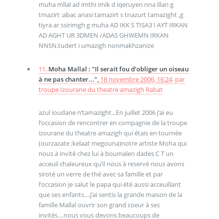
muha mllal ad imthi imik d iqeruyen nna illan g
tmazirt :abac anasi tamazirt s tnazurt tamazight ,g
tiyra ar ssirimgh g muha AD IKK S TISA3 I AYT IRKAN
AD AGHT UR 3DMEN /ADAS GHWEMN IRKAN
NNSN.tudert i umazigh nonmakhzanize
11.
Moha Mallal : "Il serait fou d’obliger un oiseau
à ne pas chanter...",
18 novembre 2006, 16:24
,
par
troupe Izourane du theatre amazigh Rabat
azul ioudane n’tamazight...En juillet 2006 j’ai eu
l’occasion de rencontrer en compagnie de la troupe
izourane du theatre amazigh qui étais en tournée
(ourzazate ;kelaat megouna)notre artiste Moha qui
nous à invité chez lui à boumalen dades C T un
acceuil chaleureux qu’il nous à reservé nous avons
siroté un verre de thé avec sa famille et par
l’occasion je salut le papa qui été aussi acceuillant
que ses enfants....j’ai sentis la grande maison de la
famille Mallal ouvrir son grand coeur à ses
invités....nous vous devons beaucoups de