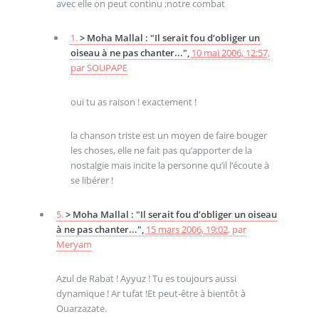
avec elle on peut continu ;notre combat
1.
> Moha Mallal : "Il serait fou d’obliger un
oiseau à ne pas chanter...",
10 mai 2006, 12:57
,
par
SOUPAPE
oui tu as raison ! exactement !
la chanson triste est un moyen de faire bouger
les choses, elle ne fait pas qu’apporter de la
nostalgie mais incite la personne qu’il l’écoute à
se libérer !
5.
> Moha Mallal : "Il serait fou d’obliger un oiseau
à ne pas chanter...",
15 mars 2006, 19:02
,
par
Meryam
Azul de Rabat ! Ayyuz ! Tu es toujours aussi
dynamique ! Ar tufat !Et peut-être à bientôt à
Ouarzazate.