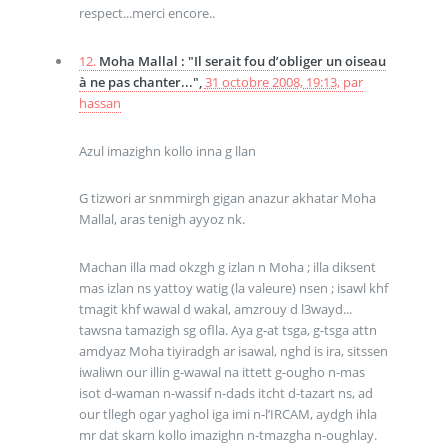
respect...merci encore..
12.
Moha Mallal : "Il serait fou d’obliger un oiseau
à ne pas chanter...",
31 octobre 2008, 19:13
,
par
hassan
Azul imazighn kollo inna g llan
G tizwori ar snmmirgh gigan anazur akhatar Moha
Mallal, aras tenigh ayyoz nk.
Machan illa mad okzgh g izlan n Moha ; illa diksent
mas izlan ns yattoy watig (la valeure) nsen ; isawl khf
tmagit khf wawal d wakal, amzrouy d l3wayd...
tawsna tamazigh sg oflla. Aya g-at tsga, g-tsga attn
amdyaz Moha tiyiradgh ar isawal, nghd is ira, sitssen
iwaliwn our illin g-wawal na ittett g-ougho n-mas
isot d-waman n-wassif n-dads itcht d-tazart ns, ad
our tllegh ogar yaghol iga imi n-l’IRCAM, aydgh ihla
mr dat skarn kollo imazighn n-tmazgha n-oughlay.