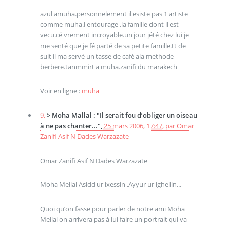
azul amuha.personnelement il esiste pas 1 artiste
comme muha.l entourage .la famille dont il est
vecu.cé vrement incroyable.un jour jété chez lui je
me senté que je fé parté de sa petite famille.tt de
suit il ma servé un tasse de café ala methode
berbere.tanmmirt a muha.zanifi du marakech
Voir en ligne :
muha
9.
> Moha Mallal : "Il serait fou d’obliger un oiseau
à ne pas chanter...",
25 mars 2006, 17:47
,
par
Omar
Zanifi Asif N Dades Warzazate
Omar Zanifi Asif N Dades Warzazate
Moha Mellal Asidd ur ixessin ,Ayyur ur ighellin...
Quoi qu’on fasse pour parler de notre ami Moha
Mellal on arrivera pas à lui faire un portrait qui va