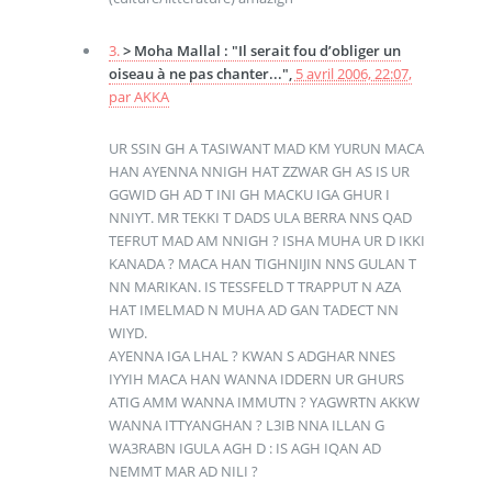
3.
> Moha Mallal : "Il serait fou d’obliger un
oiseau à ne pas chanter...",
5 avril 2006, 22:07
,
par
AKKA
UR SSIN GH A TASIWANT MAD KM YURUN MACA
HAN AYENNA NNIGH HAT ZZWAR GH AS IS UR
GGWID GH AD T INI GH MACKU IGA GHUR I
NNIYT. MR TEKKI T DADS ULA BERRA NNS QAD
TEFRUT MAD AM NNIGH ? ISHA MUHA UR D IKKI
KANADA ? MACA HAN TIGHNIJIN NNS GULAN T
NN MARIKAN. IS TESSFELD T TRAPPUT N AZA
HAT IMELMAD N MUHA AD GAN TADECT NN
WIYD.
AYENNA IGA LHAL ? KWAN S ADGHAR NNES
IYYIH MACA HAN WANNA IDDERN UR GHURS
ATIG AMM WANNA IMMUTN ? YAGWRTN AKKW
WANNA ITTYANGHAN ? L3IB NNA ILLAN G
WA3RABN IGULA AGH D : IS AGH IQAN AD
NEMMT MAR AD NILI ?