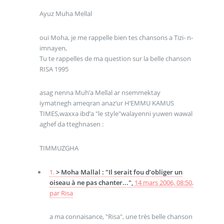
Ayuz Muha Mellal
oui Moha, je me rappelle bien tes chansons a Tizi- n-
imnayen,
Tu te rappelles de ma question sur la belle chanson
RISA 1995
asag nenna Muh’a Mellal ar nsemmektay
iymatnegh ameqran anaz’ur H’EMMU KAMUS
TIMES,waxxa ibd’a "le style"walayenni yuwen wawal
aghef da tteghnasen :
TIMMUZGHA
1.
> Moha Mallal : "Il serait fou d’obliger un
oiseau à ne pas chanter...",
14 mars 2006, 08:50
,
par
Risa
a ma connaisance, "Risa", une très belle chanson