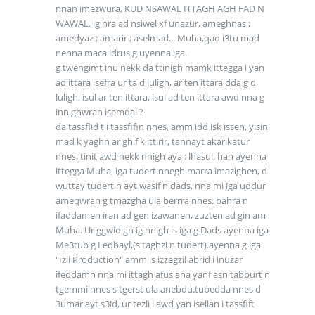
nnan imezwura, KUD NSAWAL ITTAGH AGH FAD N
WAWAL. ig nra ad nsiwel xf unazur, ameghnas ;
amedyaz ; amarir ; aselmad... Muha,qad i3tu mad
nenna maca idrus g uyenna iga.
g twengimt inu nekk da ttinigh mamk ittegga i yan
ad ittara isefra ur ta d luligh, ar ten ittara dda g d
luligh, isul ar ten ittara, isul ad ten ittara awd nna g
inn ghwran isemdal ?
da tassflid t i tassfifin nnes, amm idd isk issen, yisin
mad k yaghn ar ghif k ittirir, tannayt akarikatur
nnes, tinit awd nekk nnigh aya : lhasul, han ayenna
ittegga Muha, iga tudert nnegh marra imazighen, d
wuttay tudert n ayt wasif n dads, nna mi iga uddur
ameqwran g tmazgha ula berrra nnes. bahra n
ifaddamen iran ad gen izawanen, zuzten ad gin am
Muha. Ur ggwid gh ig nnigh is iga g Dads ayenna iga
Me3tub g Leqbayl,(s taghzi n tudert).ayenna g iga
"Izli Production" amm is izzegzil abrid i inuzar
ifeddamn nna mi ittagh afus aha yanf asn tabburt n
tgemmi nnes s tgerst ula anebdu.tubedda nnes d
3umar ayt s3id, ur tezli i awd yan isellan i tassfift