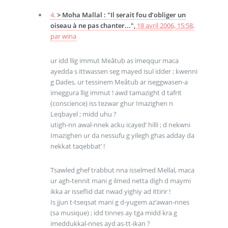
4.
> Moha Mallal : "Il serait fou d’obliger un
oiseau à ne pas chanter...",
18 avril 2006, 15:58
,
par
wina
ur idd llig immut Meâtub as imeqqur maca
ayedda s ittwassen seg mayed isul idder ; kwenni
g Dades, ur tessinem Meâtub ar iseggwasen-a
imeggura llig immut ! awd tamazight d tafrit
(conscience) iss tezwar ghur Imazighen n
Leqbayel ; midd uhu ?
utigh-nn awal-nnek acku icayed’ hilli ; d nekwni
Imazighen ur da nessufu g yilegh ghas adday da
nekkat taqebbat’ !
Tsawled ghef trabbut nna isselmed Mellal, maca
ur agh-tennit mani g ilmed netta digh d maymi
ikka ar isseflid dat nwad yighiy ad ittirir !
Is jjun t-tseqsat mani g d-yugem az’awan-nnes
(sa musique) ; idd tinnes ay tga midd kra g
imeddukkal-nnes ayd as-tt-ikan ?