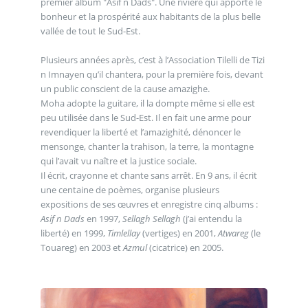
premier album "Asif n Dads". Une rivière qui apporte le
bonheur et la prospérité aux habitants de la plus belle
vallée de tout le Sud-Est.
Plusieurs années après, c’est à l’Association Tilelli de Tizi
n Imnayen qu’il chantera, pour la première fois, devant
un public conscient de la cause amazighe.
Moha adopte la guitare, il la dompte même si elle est
peu utilisée dans le Sud-Est. Il en fait une arme pour
revendiquer la liberté et l’amazighité, dénoncer le
mensonge, chanter la trahison, la terre, la montagne
qui l’avait vu naître et la justice sociale.
Il écrit, crayonne et chante sans arrêt. En 9 ans, il écrit
une centaine de poèmes, organise plusieurs
expositions de ses œuvres et enregistre cinq albums :
Asif n Dads
en 1997,
Sellagh Sellagh
(j’ai entendu la
liberté) en 1999,
Timlellay
(vertiges) en 2001,
Atwareg
(le
Touareg) en 2003 et
Azmul
(cicatrice) en 2005.