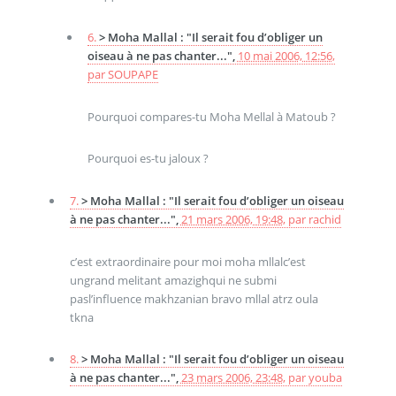
6.
> Moha Mallal : "Il serait fou d’obliger un
oiseau à ne pas chanter...",
10 mai 2006, 12:56
,
par
SOUPAPE
Pourquoi compares-tu Moha Mellal à Matoub ?
Pourquoi es-tu jaloux ?
7.
> Moha Mallal : "Il serait fou d’obliger un oiseau
à ne pas chanter...",
21 mars 2006, 19:48
,
par
rachid
c’est extraordinaire pour moi moha mllalc’est
ungrand melitant amazighqui ne submi
pasl’influence makhzanian bravo mllal atrz oula
tkna
8.
> Moha Mallal : "Il serait fou d’obliger un oiseau
à ne pas chanter...",
23 mars 2006, 23:48
,
par
youba