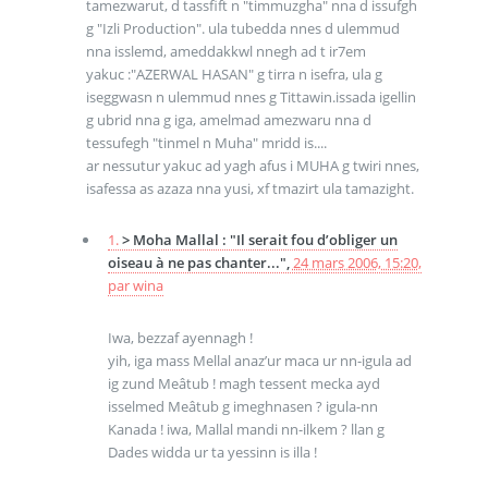
tamezwarut, d tassfift n "timmuzgha" nna d issufgh
g "Izli Production". ula tubedda nnes d ulemmud
nna isslemd, ameddakkwl nnegh ad t ir7em
yakuc :"AZERWAL HASAN" g tirra n isefra, ula g
iseggwasn n ulemmud nnes g Tittawin.issada igellin
g ubrid nna g iga, amelmad amezwaru nna d
tessufegh "tinmel n Muha" mridd is....
ar nessutur yakuc ad yagh afus i MUHA g twiri nnes,
isafessa as azaza nna yusi, xf tmazirt ula tamazight.
1.
> Moha Mallal : "Il serait fou d’obliger un
oiseau à ne pas chanter...",
24 mars 2006, 15:20
,
par
wina
Iwa, bezzaf ayennagh !
yih, iga mass Mellal anaz’ur maca ur nn-igula ad
ig zund Meâtub ! magh tessent mecka ayd
isselmed Meâtub g imeghnasen ? igula-nn
Kanada ! iwa, Mallal mandi nn-ilkem ? llan g
Dades widda ur ta yessinn is illa !