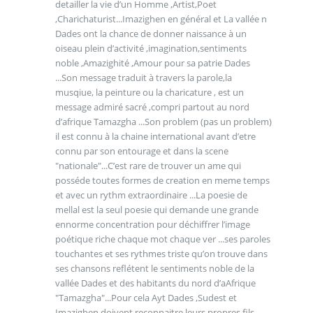
detailler la vie d’un Homme ,Artist,Poet
,Charichaturist...Imazighen en général et La vallée n
Dades ont la chance de donner naissance à un
oiseau plein d’activité ,imagination,sentiments
noble ,Amazighité ,Amour pour sa patrie Dades
...Son message traduit à travers la parole,la
musqiue, la peinture ou la charicature , est un
message admiré sacré ,compri partout au nord
d’afrique Tamazgha ...Son problem (pas un problem)
il est connu à la chaine international avant d’etre
connu par son entourage et dans la scene
"nationale"...C’est rare de trouver un ame qui
posséde toutes formes de creation en meme temps
et avec un rythm extraordinaire ...La poesie de
mellal est la seul poesie qui demande une grande
ennorme concentration pour déchiffrer l’image
poétique riche chaque mot chaque ver ...ses paroles
touchantes et ses rythmes triste qu’on trouve dans
ses chansons reflétent le sentiments noble de la
vallée Dades et des habitants du nord d’aAfrique
"Tamazgha"...Pour cela Ayt Dades ,Sudest et
Imazighen doivent reconnaitre leurs propres fils