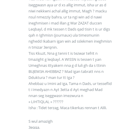
iseggwasn aya ur d xs allig immut, isha ur as d
niwi nekkwni achal allig immut, Magh ? macku
nsul nmezziy bahra, ur ta ngi win ad d nawi
ineghmisen i mad illan g War ZAZAT duccen
Leqbayl, d mk tessen t Dads qad tisin t is ur digs
qah n Ighmisn (journaux) ula timesmunin
nghedd Ikabarn igan win ad sslekmen ineghmisn
n tmizar 3erqnin.
Tiss Kkuzt, Nna g tenni t is tezwar tefrit n
tmazight g leqbayl. A WISSN is tessen t yan
Umeghnas ittyakern nna g d luli gh da s ttinin
BUJEM3A AHEBBAZ ? Mad igan tabratt nns n
Dduktura ? man tur tt Iga ?
Ahebbaz u Imini ad iga, Tama n Dads, ur tesseflid
t i Imedyazn n Ayt 3etta d Ayt meghad Mad
nnan seg iseggwasn imezwura n
« LIHTIQLAL » ??????
Isha : Tidet terzag, Maca tikerkas rennan t Alili.
S wul amazigh
3eqqa.