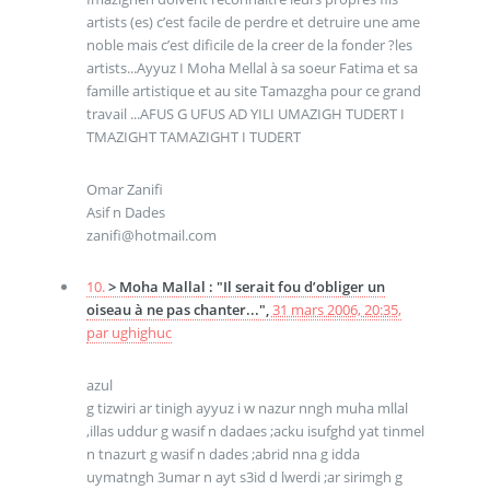
artists (es) c’est facile de perdre et detruire une ame
noble mais c’est dificile de la creer de la fonder ?les
artists...Ayyuz I Moha Mellal à sa soeur Fatima et sa
famille artistique et au site Tamazgha pour ce grand
travail ...AFUS G UFUS AD YILI UMAZIGH TUDERT I
TMAZIGHT TAMAZIGHT I TUDERT
Omar Zanifi
Asif n Dades
zanifi@hotmail.com
10.
> Moha Mallal : "Il serait fou d’obliger un
oiseau à ne pas chanter...",
31 mars 2006, 20:35
,
par
ughighuc
azul
g tizwiri ar tinigh ayyuz i w nazur nngh muha mllal
,illas uddur g wasif n dadaes ;acku isufghd yat tinmel
n tnazurt g wasif n dades ;abrid nna g idda
uymatngh 3umar n ayt s3id d lwerdi ;ar sirimgh g