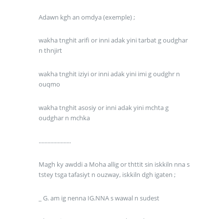
Adawn kgh an omdya (exemple) ;
wakha tnghit arifi or inni adak yini tarbat g oudghar
n thnjirt
wakha tnghit iziyi or inni adak yini imi g oudghr n
ouqmo
wakha tnghit asosiy or inni adak yini mchta g
oudghar n mchka
......................
Magh ky awddi a Moha allig or thttit sin iskkiln nna s
tstey tsga tafasiyt n ouzway, iskkiln dgh igaten ;
_ G. am ig nenna IG.NNA s wawal n sudest