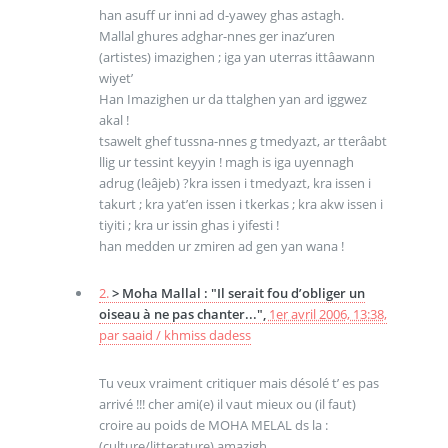
han asuff ur inni ad d-yawey ghas astagh.
Mallal ghures adghar-nnes ger inaz’uren
(artistes) imazighen ; iga yan uterras ittâawann
wiyet’
Han Imazighen ur da ttalghen yan ard iggwez
akal !
tsawelt ghef tussna-nnes g tmedyazt, ar tterâabt
llig ur tessint keyyin ! magh is iga uyennagh
adrug (leâjeb) ?kra issen i tmedyazt, kra issen i
takurt ; kra yat’en issen i tkerkas ; kra akw issen i
tiyiti ; kra ur issin ghas i yifesti !
han medden ur zmiren ad gen yan wana !
2.
> Moha Mallal : "Il serait fou d’obliger un
oiseau à ne pas chanter...",
1er avril 2006, 13:38
,
par
saaid / khmiss dadess
Tu veux vraiment critiquer mais désolé t’ es pas
arrivé !!! cher ami(e) il vaut mieux ou (il faut)
croire au poids de MOHA MELAL ds la :
(culture/litterature) amazigh