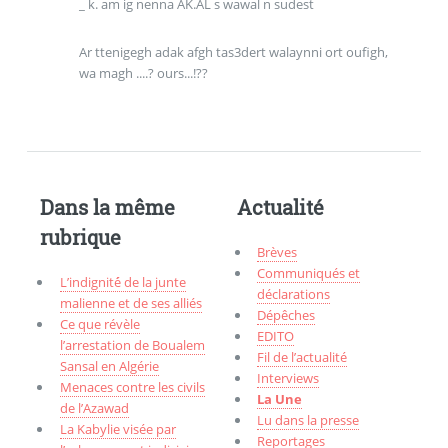
_ k. am ig nenna AK.AL s wawal n sudest
Ar ttenigegh adak afgh tas3dert walaynni ort oufigh,
wa magh ....? ours...!??
Dans la même
Actualité
rubrique
Brèves
Communiqués et
L’indignité́ de la junte
déclarations
malienne et de ses alliés
Dépêches
Ce que révèle
EDITO
l’arrestation de Boualem
Fil de l’actualité
Sansal en Algérie
Interviews
Menaces contre les civils
La Une
de l’Azawad
Lu dans la presse
La Kabylie visée par
Reportages