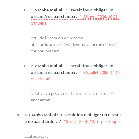
1.
> Moha Mallal : "Il serait fou d’obliger un
oiseau à ne pas chanter...",
18 avril 2006, 16:01
,
par
wina
Azul de l’Ircam ou de l’Amrec ?
ah, pardon, mais c’est devenu la même chose !
coucou Mariem !
2.
> Moha Mallal : "Il serait fou d’obliger un
oiseau à ne pas chanter...",
30 juillet 2006, 14:15
,
par
charaf
salut ca va je suis charf de marocan et toi ,,, ??
enchanter
6.
> Moha Mallal : "Il serait fou d’obliger un oiseau
à ne pas chanter...",
16 mars 2006, 18:16
,
par
3eqqa
azul adelsan,