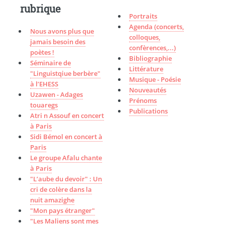
rubrique
Portraits
Agenda (concerts,
Nous avons plus que
colloques,
jamais besoin des
confèrences,...)
poètes !
Bibliographie
Séminaire de
Littérature
"Linguistqiue berbère"
Musique - Poésie
à l’EHESS
Nouveautés
Uzawen - Adages
Prénoms
touaregs
Publications
Atri n Assouf en concert
à Paris
Sidi Bémol en concert à
Paris
Le groupe Afalu chante
à Paris
"L’aube du devoir" : Un
cri de colère dans la
nuit amazighe
"Mon pays étranger"
"Les Maliens sont mes