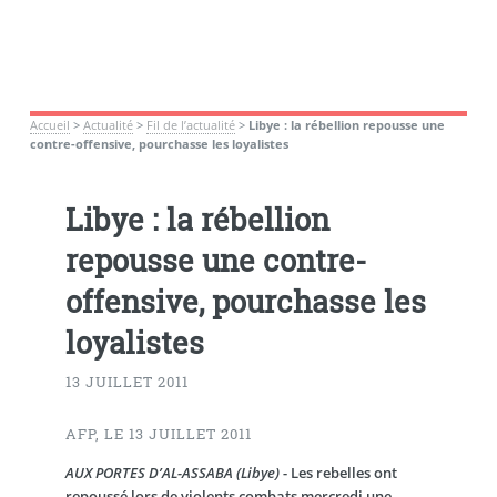
Accueil
>
Actualité
>
Fil de l’actualité
>
Libye : la rébellion repousse une
contre-offensive, pourchasse les loyalistes
Libye : la rébellion
repousse une contre-
offensive, pourchasse les
loyalistes
13 JUILLET 2011
AFP, LE 13 JUILLET 2011
AUX PORTES D’AL-ASSABA (Libye)
- Les rebelles ont
repoussé lors de violents combats mercredi une