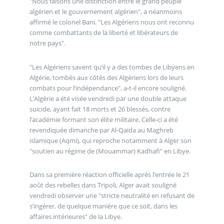
"Nous faisons une distinction entre le grand peuple
algérien et le gouvernement algérien", a néanmoins
affirmé le colonel Bani. "Les Algériens nous ont reconnu
comme combattants de la liberté et libérateurs de
notre pays".
"Les Algériens savent qu’il y a des tombes de Libyens en
Algérie, tombés aux côtés des Algériens lors de leurs
combats pour l’indépendance", a-t-il encore souligné.
L’Algérie a été visée vendredi par une double attaque
suicide, ayant fait 18 morts et 26 blessés, contre
l’académie formant son élite militaire. Celle-ci a été
revendiquée dimanche par Al-Qaïda au Maghreb
islamique (Aqmi), qui reproche notamment à Alger son
"soutien au régime de (Mouammar) Kadhafi" en Libye.
Dans sa première réaction officielle après l’entrée le 21
août des rebelles dans Tripoli, Alger avait souligné
vendredi observer une "stricte neutralité en refusant de
s’ingérer, de quelque manière que ce soit, dans les
affaires intérieures" de la Libye.