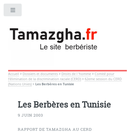
Toggle
Accueil
>
Dossiers et documents
>
Droits de l ’homme
>
Comité pour
l’élimination de la discrimination raciale (CERD)
>
62eme session du CERD
(Nations Unies)
>
Les Berbères en Tunisie
Les Berbères en Tunisie
9 JUIN 2003
RAPPORT DE TAMAZGHA AU CERD