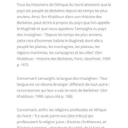
Tous les historiens de l’Afrique du Nord attestent que le
pays est peuplé de Berbères depuis les temps les plus
anciens. Ainsi, Ibn Khaldoun dans son Histoire des
Berbères, peut écrire à propos du pays que l’on appelle
le Maghreb et que nous appelons Tamazgha ou pays
des Imazighen : "Depuis les temps les plus anciens,
cette race d’hommes habite le Maghreb dont elle a
peuplé les plaines, les montagnes, les plateau, les
régions maritimes, les campagnes et les villes" (Ibn
Khaldoun - Histoire des Berbères, Paris, Geuthner, 1999
p. 167).
Concernant tamazight, la langue des Imazighen : "leur
langue est un idiome étranger, différent de tout autre :
circonstances qui leur a valu le nom de Berbères" (Ibn
Khaldoun, 1999, opus cité p. 168).
Concernant, enfin, les religions professées en Afrique
du Nord : "il y avait parmi eux [des tribus] qui
professaient la religion juive ; d’autres chrétiennes, et
d’autres païennes, adorateurs du soleil, de la lune et