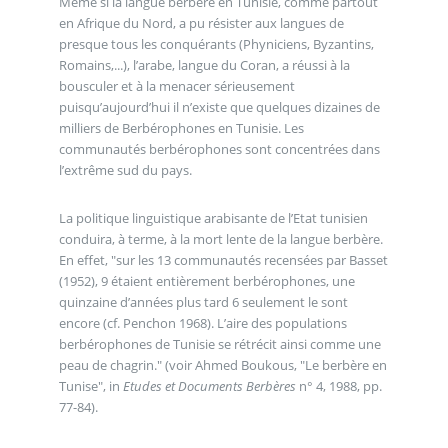
Même si la langue berbère en Tunisie, comme partout
en Afrique du Nord, a pu résister aux langues de
presque tous les conquérants (Phyniciens, Byzantins,
Romains,...), l’arabe, langue du Coran, a réussi à la
bousculer et à la menacer sérieusement
puisqu’aujourd’hui il n’existe que quelques dizaines de
milliers de Berbérophones en Tunisie. Les
communautés berbérophones sont concentrées dans
l’extrême sud du pays.
La politique linguistique arabisante de l’Etat tunisien
conduira, à terme, à la mort lente de la langue berbère.
En effet, "sur les 13 communautés recensées par Basset
(1952), 9 étaient entièrement berbérophones, une
quinzaine d’années plus tard 6 seulement le sont
encore (cf. Penchon 1968). L’aire des populations
berbérophones de Tunisie se rétrécit ainsi comme une
peau de chagrin." (voir Ahmed Boukous, "Le berbère en
Tunise", in
Etudes et Documents Berbères
n° 4, 1988, pp.
77-84).