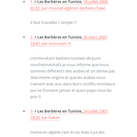
1.
> Les Berbères en Tunisie,
18 juillet 2006,
01:31
,
par
mourad algérien berbere chawi
il faut travailler c simple ?!
2.
> Les Berbères en Tunisie,
26 mars 2007,
19:47
,
par
Assousem !!!
comme etant berbere tunisien de pure
souche(matmati) je vous informe que nous
sommes differents des arabes et on derive pas
dela meme origine et que les arabes nous
trainent avec eux dans leurs conflits mondiaux
qui ne finissent jamais et quon paye nous les
prix !!!
3.
> Les Berbères en Tunisie,
24 juillet 2007,
18:50
,
par
hakim
meme en algerie c’est le cas mais il ya des