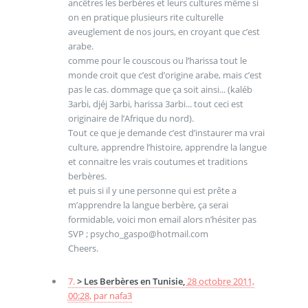
ancêtres les berbères et leurs cultures même si
on en pratique plusieurs rite culturelle
aveuglement de nos jours, en croyant que c’est
arabe.
comme pour le couscous ou l’harissa tout le
monde croit que c’est d’origine arabe, mais c’est
pas le cas. dommage que ça soit ainsi... (kaléb
3arbi, djéj 3arbi, harissa 3arbi... tout ceci est
originaire de l’Afrique du nord).
Tout ce que je demande c’est d’instaurer ma vrai
culture, apprendre l’histoire, apprendre la langue
et connaitre les vrais coutumes et traditions
berbères.
et puis si il y une personne qui est prête a
m’apprendre la langue berbère, ça serai
formidable, voici mon email alors n’hésiter pas
SVP ; psycho_gaspo@hotmail.com
Cheers.
7.
> Les Berbères en Tunisie,
28 octobre 2011,
00:28
,
par
nafa3