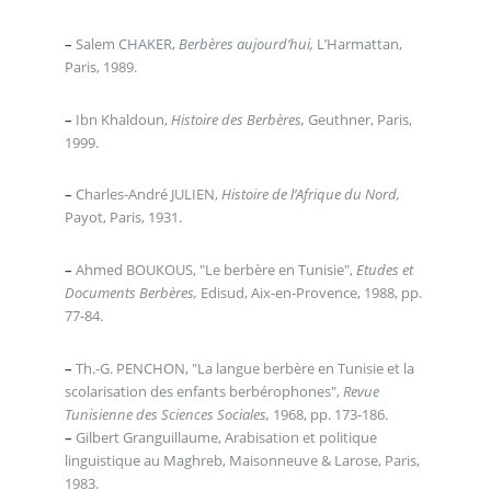
–
Salem CHAKER,
Berbères aujourd’hui,
L’Harmattan,
Paris, 1989.
–
Ibn Khaldoun,
Histoire des Berbères,
Geuthner, Paris,
1999.
–
Charles-André JULIEN,
Histoire de l’Afrique du Nord,
Payot, Paris, 1931.
–
Ahmed BOUKOUS, "Le berbère en Tunisie",
Etudes et
Documents Berbères,
Edisud, Aix-en-Provence, 1988, pp.
77-84.
–
Th.-G. PENCHON, "La langue berbère en Tunisie et la
scolarisation des enfants berbérophones",
Revue
Tunisienne des Sciences Sociales,
1968, pp. 173-186.
–
Gilbert Granguillaume, Arabisation et politique
linguistique au Maghreb, Maisonneuve & Larose, Paris,
1983.