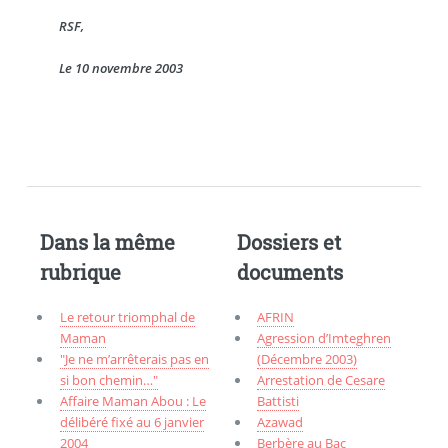
RSF,
Le 10 novembre 2003
Dans la même
Dossiers et
rubrique
documents
Le retour triomphal de
AFRIN
Maman
Agression d’Imteghren
"Je ne m’arrêterais pas en
(Décembre 2003)
si bon chemin…"
Arrestation de Cesare
Affaire Maman Abou : Le
Battisti
délibéré fixé au 6 janvier
Azawad
2004
Berbère au Bac