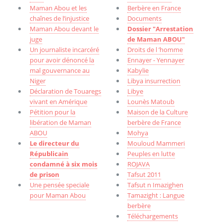
Maman Abou et les
Berbère en France
chaînes de l’injustice
Documents
Maman Abou devant le
Dossier "Arrestation
juge
de Maman ABOU"
Un journaliste incarcéré
Droits de l ’homme
pour avoir dénoncé la
Ennayer - Yennayer
mal gouvernance au
Kabylie
Niger
Libya insurrection
Déclaration de Touaregs
Libye
vivant en Amérique
Lounès Matoub
Pétition pour la
Maison de la Culture
libération de Maman
berbère de France
ABOU
Mohya
Le directeur du
Mouloud Mammeri
Républicain
Peuples en lutte
condamné à six mois
ROJAVA
de prison
Tafsut 2011
Une pensée speciale
Tafsut n Imazighen
pour Maman Abou
Tamazight : Langue
berbère
Téléchargements