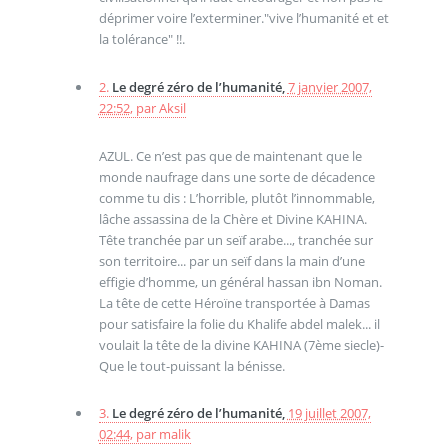
déprimer voire l’exterminer."vive l’humanité et et
la tolérance" !!.
2.
Le degré zéro de l’humanité,
7 janvier 2007,
22:52
,
par
Aksil
AZUL. Ce n’est pas que de maintenant que le
monde naufrage dans une sorte de décadence
comme tu dis : L’horrible, plutôt l’innommable,
lâche assassina de la Chère et Divine KAHINA.
Tête tranchée par un seïf arabe..., tranchée sur
son territoire... par un seïf dans la main d’une
effigie d’homme, un général hassan ibn Noman.
La tête de cette Héroïne transportée à Damas
pour satisfaire la folie du Khalife abdel malek... il
voulait la tête de la divine KAHINA (7ème siecle)-
Que le tout-puissant la bénisse.
3.
Le degré zéro de l’humanité,
19 juillet 2007,
02:44
,
par
malik