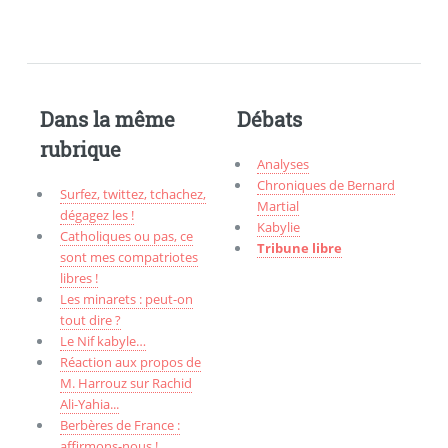
Dans la même
Débats
rubrique
Analyses
Chroniques de Bernard
Surfez, twittez, tchachez,
Martial
dégagez les !
Kabylie
Catholiques ou pas, ce
Tribune libre
sont mes compatriotes
libres !
Les minarets : peut-on
tout dire ?
Le Nif kabyle…
Réaction aux propos de
M. Harrouz sur Rachid
Ali-Yahia...
Berbères de France :
affirmons-nous !