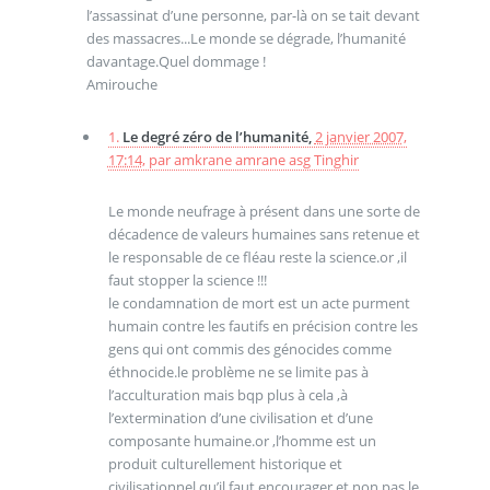
l’assassinat d’une personne, par-là on se tait devant
des massacres...Le monde se dégrade, l’humanité
davantage.Quel dommage !
Amirouche
1.
Le degré zéro de l’humanité,
2 janvier 2007,
17:14
,
par
amkrane amrane asg Tinghir
Le monde neufrage à présent dans une sorte de
décadence de valeurs humaines sans retenue et
le responsable de ce fléau reste la science.or ,il
faut stopper la science !!!
le condamnation de mort est un acte purment
humain contre les fautifs en précision contre les
gens qui ont commis des génocides comme
éthnocide.le problème ne se limite pas à
l’acculturation mais bqp plus à cela ,à
l’extermination d’une civilisation et d’une
composante humaine.or ,l’homme est un
produit culturellement historique et
civilisationnel qu’il faut encourager et non pas le