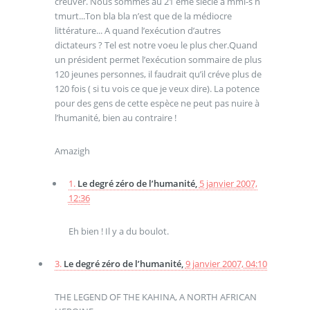
creuver. Nous sommes au 21 ème siécle a mmi-s n
tmurt...Ton bla bla n’est que de la médiocre
littérature... A quand l’exécution d’autres
dictateurs ? Tel est notre voeu le plus cher.Quand
un président permet l’exécution sommaire de plus
120 jeunes personnes, il faudrait qu’il créve plus de
120 fois ( si tu vois ce que je veux dire). La potence
pour des gens de cette espèce ne peut pas nuire à
l’humanité, bien au contraire !
Amazigh
1.
Le degré zéro de l’humanité,
5 janvier 2007,
12:36
Eh bien ! Il y a du boulot.
3.
Le degré zéro de l’humanité,
9 janvier 2007, 04:10
THE LEGEND OF THE KAHINA, A NORTH AFRICAN