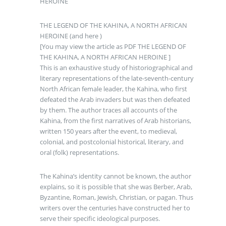
HEROINE
THE LEGEND OF THE KAHINA, A NORTH AFRICAN
HEROINE (and here )
[You may view the article as PDF THE LEGEND OF
THE KAHINA, A NORTH AFRICAN HEROINE ]
This is an exhaustive study of historiographical and
literary representations of the late-seventh-century
North African female leader, the Kahina, who first
defeated the Arab invaders but was then defeated
by them. The author traces all accounts of the
Kahina, from the first narratives of Arab historians,
written 150 years after the event, to medieval,
colonial, and postcolonial historical, literary, and
oral (folk) representations.
The Kahina’s identity cannot be known, the author
explains, so it is possible that she was Berber, Arab,
Byzantine, Roman, Jewish, Christian, or pagan. Thus
writers over the centuries have constructed her to
serve their specific ideological purposes.