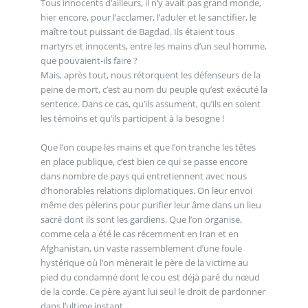
Tous innocents d’ailleurs, il n’y avait pas grand monde,
hier encore, pour l’acclamer, l’aduler et le sanctifier, le
maître tout puissant de Bagdad. Ils étaient tous
martyrs et innocents, entre les mains d’un seul homme,
que pouvaient-ils faire ?
Mais, après tout, nous rétorquent les défenseurs de la
peine de mort, c’est au nom du peuple qu’est exécuté la
sentence. Dans ce cas, qu’ils assument, qu’ils en soient
les témoins et qu’ils participent à la besogne !
Que l’on coupe les mains et que l’on tranche les têtes
en place publique, c’est bien ce qui se passe encore
dans nombre de pays qui entretiennent avec nous
d’honorables relations diplomatiques. On leur envoi
même des pèlerins pour purifier leur âme dans un lieu
sacré dont ils sont les gardiens. Que l’on organise,
comme cela a été le cas récemment en Iran et en
Afghanistan, un vaste rassemblement d’une foule
hystérique où l’on mènerait le père de la victime au
pied du condamné dont le cou est déjà paré du nœud
de la corde. Ce père ayant lui seul le droit de pardonner
dans l’ultime instant.