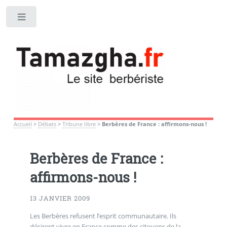
Toggle
Accueil
>
Débats
>
Tribune libre
>
Berbères de France : affirmons-nous !
Berbères de France :
affirmons-nous !
13 JANVIER 2009
Les Berbères refusent l’esprit communautaire. Ils
désirent vivre en France comme des citoyens de la