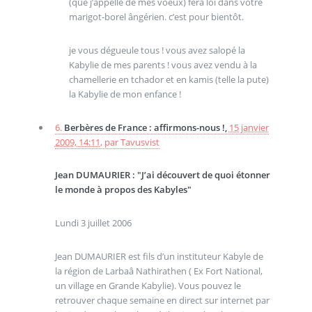
(que j’appelle de mes voeux) fera loi dans votre
marigot-borel ângérien. c’est pour bientôt.
je vous dégueule tous ! vous avez salopé la
Kabylie de mes parents ! vous avez vendu à la
chamellerie en tchador et en kamis (telle la pute)
la Kabylie de mon enfance !
6.
Berbères de France : affirmons-nous !,
15 janvier
2009, 14:11
,
par
Tavusvist
Jean DUMAURIER : "J’ai découvert de quoi étonner
le monde à propos des Kabyles"
Lundi 3 juillet 2006
Jean DUMAURIER est fils d’un instituteur Kabyle de
la région de Larbaâ Nathirathen ( Ex Fort National,
un village en Grande Kabylie). Vous pouvez le
retrouver chaque semaine en direct sur internet par