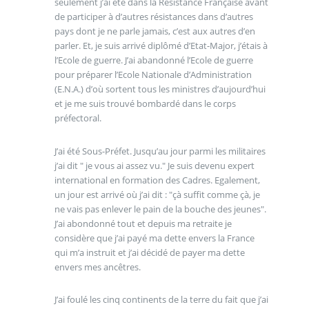
seulement j’ai été dans la Résistance Française avant
de participer à d’autres résistances dans d’autres
pays dont je ne parle jamais, c’est aux autres d’en
parler. Et, je suis arrivé diplômé d’Etat-Major, j’étais à
l’Ecole de guerre. J’ai abandonné l’Ecole de guerre
pour préparer l’Ecole Nationale d’Administration
(E.N.A.) d’où sortent tous les ministres d’aujourd’hui
et je me suis trouvé bombardé dans le corps
préfectoral.
J’ai été Sous-Préfet. Jusqu’au jour parmi les militaires
j’ai dit " je vous ai assez vu." Je suis devenu expert
international en formation des Cadres. Egalement,
un jour est arrivé où j’ai dit : "çà suffit comme çà, je
ne vais pas enlever le pain de la bouche des jeunes".
J’ai abondonné tout et depuis ma retraite je
considère que j’ai payé ma dette envers la France
qui m’a instruit et j’ai décidé de payer ma dette
envers mes ancêtres.
J’ai foulé les cinq continents de la terre du fait que j’ai