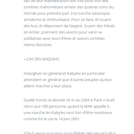
lieu de leur manifestation soit fixé pour voir des
zombies mahométans arriver des quatres coins du
monde pour prendre part à la marche satanique,
antidivine et antihumaine. Pour se faire, ils louent
des bus, ils dépensent de l’argent, louent des hôtels
en entier, prennent des avions pour venir se
solidariser avec leurs frères et soeurs zombies
islamo-fascistes.
–
CAS DES MAZIGHS
Imazighen en général et Kabyles en particulier
attendent en général que d’autres peuples qu’eux
aillent marcher à leur place.
Quelle honte, le dernier sit-in du CMA à Paris n’avait
réuni que 100 personne, quand le MAK appelle à
une marche les Kabyles sont loin d’être nombreux
comme fut le cas le 14 juin 2001.
Il faut savoir que pour nous libérer rien ne vaut plus