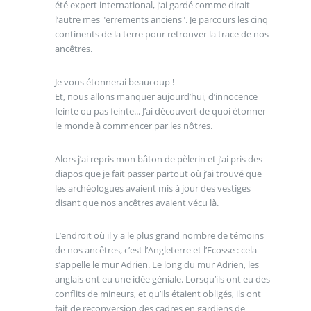
été expert international, j’ai gardé comme dirait
l’autre mes "errements anciens". Je parcours les cinq
continents de la terre pour retrouver la trace de nos
ancêtres.
Je vous étonnerai beaucoup !
Et, nous allons manquer aujourd’hui, d’innocence
feinte ou pas feinte... J’ai découvert de quoi étonner
le monde à commencer par les nôtres.
Alors j’ai repris mon bâton de pèlerin et j’ai pris des
diapos que je fait passer partout où j’ai trouvé que
les archéologues avaient mis à jour des vestiges
disant que nos ancêtres avaient vécu là.
L’endroit où il y a le plus grand nombre de témoins
de nos ancêtres, c’est l’Angleterre et l’Ecosse : cela
s’appelle le mur Adrien. Le long du mur Adrien, les
anglais ont eu une idée géniale. Lorsqu’ils ont eu des
conflits de mineurs, et qu’ils étaient obligés, ils ont
fait de reconversion des cadres en gardiens de