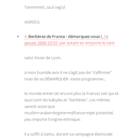
Tanemmirt, azul seg’ul
AGWZUL
4.
Berbères de France : démarquez-vous !,
14
janvier 2009, 07:57
,
par
autant en emporte le vent
salut Anzar de Lyon,
à mon humble avis il ne s’agit pas de "s’affirmer"
mais de se DÉMARQUER. Vaste programme...
le monde entier (et encore plus la France) sait qui et
quoi sont les kabyles et "berbères". Les mêmes
savent aussi que
muzlim=arabe=dogme=méfiance=rejet potentiel,
peu importe l’origine ethnique.
il a suffit à Sarko, durant sa campagne électorale