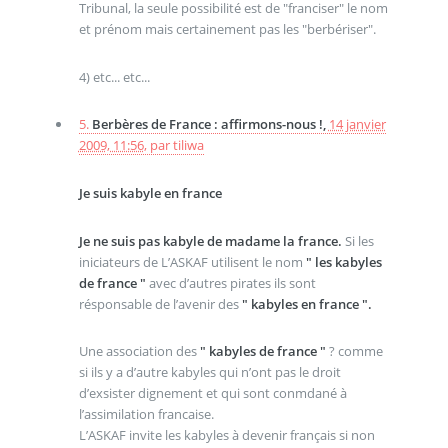
Tribunal, la seule possibilité est de "franciser" le nom
et prénom mais certainement pas les "berbériser".
4) etc... etc...
5.
Berbères de France : affirmons-nous !,
14 janvier
2009, 11:56
,
par
tiliwa
Je suis kabyle en france
Je ne suis pas kabyle de madame la france.
Si les
iniciateurs de L’ASKAF utilisent le nom
" les kabyles
de france "
avec d’autres pirates ils sont
résponsable de l’avenir des
" kabyles en france ".
Une association des
" kabyles de france "
? comme
si ils y a d’autre kabyles qui n’ont pas le droit
d’exsister dignement et qui sont conmdané à
l’assimilation francaise.
L’ASKAF invite les kabyles à devenir français si non