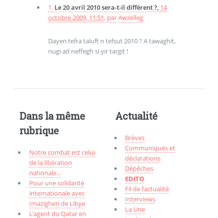
1.
Le 20 avril 2010 sera-t-il différent ?,
14
octobre 2009, 11:51
,
par
Awzelleg
Dayen tefra taluft n tefsut 2010 ? A tawaghit,
nugi ad neffegh si yir targit !
Dans la même
Actualité
rubrique
Brèves
Communiqués et
Notre combat est celui
déclarations
de la libération
Dépêches
nationale...
EDITO
Pour une solidarité
Fil de l’actualité
internationale avec
Interviews
Imazighen de Libye
La Une
L’agent du Qatar en