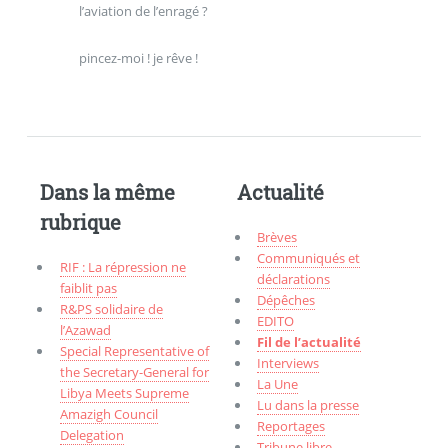
l’aviation de l’enragé ?
pincez-moi ! je rêve !
Dans la même
Actualité
rubrique
Brèves
Communiqués et
RIF : La répression ne
déclarations
faiblit pas
Dépêches
R&PS solidaire de
EDITO
l’Azawad
Fil de l’actualité
Special Representative of
Interviews
the Secretary-General for
La Une
Libya Meets Supreme
Lu dans la presse
Amazigh Council
Reportages
Delegation
Tribune libre