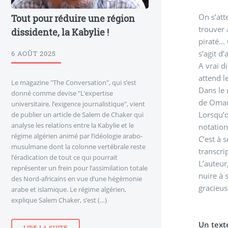
On s’att
Tout pour réduire une région
trouver 
dissidente, la Kabylie !
piraté..
s’agit d
6 AOÛT 2025
A vrai d
attend 
Le magazine "The Conversation", qui s’est
Dans le
donné comme devise "L’expertise
de Omar
universitaire, l’exigence journalistique", vient
Lorsqu’o
de publier un article de Salem de Chaker qui
analyse les relations entre la Kabylie et le
notation
régime algérien animé par l’idéologie arabo-
C’est à 
musulmane dont la colonne vertébrale reste
transcri
l’éradication de tout ce qui pourrait
L’auteur
représenter un frein pour l’assimilation totale
nuire à 
des Nord-africains en vue d’une hégémonie
gracieu
arabe et islamique. Le régime algérien,
explique Salem Chaker, s’est (…)
Un text