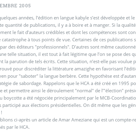
TEMBRE 2005
uelques années, l’édition en langue kabyle s’est développée et le
te quantité de publications, il y a à boire et à manger. Si la qualit
ment le fait d’auteurs crédibles et dont les compétences sont con
e catastrophe à tous points de vue. Certaines de ces publications
par des éditeurs "professionnels". D’autres sont même cautionné
ne telle situation, il est tout à fait légitime que l’on se pose des 
nt la parution de tels écrits. Cette situation, n’est-elle pas voulue
ouvé pour discréditer la littérature amazighe en favorisant l’édi
n pour "saboter" la langue berbère. Cette hypothèse est d’autan
ratégie de sabordage. Rappelons que le HCA a été créé en 1995 pou
ie et permettre ainsi le déroulement "normal" de l’"élection" prési
du boycotte a été négociée principalement par le MCB-Coordinatio
rs participé aux élections présidentielles. On dit même que les gé
 !
lions ci-après un article de Amar Ameziane qui est un compte-re
és par le HCA.