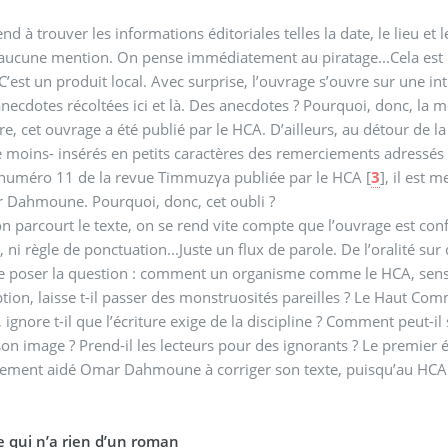
end à trouver les informations éditoriales telles la date, le lieu et
aucune mention. On pense immédiatement au piratage...Cela est u
. C’est un produit local. Avec surprise, l’ouvrage s’ouvre sur une 
’anecdotes récoltées ici et là. Des anecdotes ? Pourquoi, donc, la 
ire, cet ouvrage a été publié par le HCA. D’ailleurs, au détour de 
le moins- insérés en petits caractères des remerciements adres
 numéro 11 de la revue Timmuzγa publiée par le HCA
[
3
]
, il est 
 Dahmoune. Pourquoi, donc, cet oubli ?
n parcourt le texte, on se rend vite compte que l’ouvrage est conf
, ni règle de ponctuation...Juste un flux de parole. De l’oralité sur
se poser la question : comment un organisme comme le HCA, sensé
ption, laisse t-il passer des monstruosités pareilles ? Le Haut Com
, ignore t-il que l’écriture exige de la discipline ? Comment peut-
son image ? Prend-il les lecteurs pour des ignorants ? Le premier é
sement aidé Omar Dahmoune à corriger son texte, puisqu’au HCA 
e qui n’a rien d’un roman