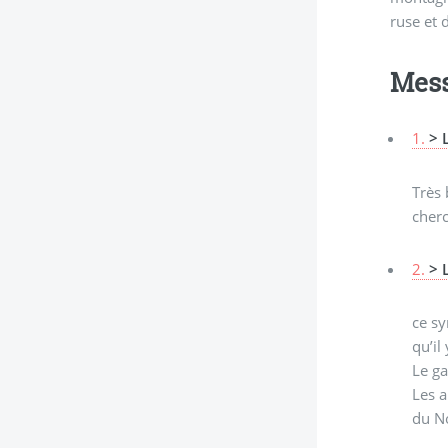
ruse et d
Mes
1.
> 
Très
cherc
2.
> 
ce sy
qu’il
Le ga
Les a
du No