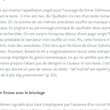
e qui motive l’appellation
ungal
pour l’ouvrage de Omar Dahmoune 
t le texte : il n’en est rien.
Bu Tqulhatin
n’a rien d’un texte romane
otes. Or, la somme de ces mêmes anecdotes souffre du manque d’
que. En joignant au personnage principal
Bu tqulhatin
deux autres
nt recherchée. On est surpris lorsqu’au détour d’une page surgit l’
au préalable le narrateur n’en souffle un mot. Pis, cette histoire n’
écit, mais des anecdotes. C’est dire que l’écriture de Omar Dah
tes. Pourtant, Belaïd At-Ali a magistralement réussi cette entrepri
eaucoup imprégné du genre romanesque, ce qui ne semble pas êtr
, notre propos n’étant pas de dénigrer ni l’auteur ni son texte, c’e
on qui donne un peu de saveur au texte : "
ad truh’ed’ am teydert 
ad d-γliγ deg yisennannen"
(p. 83).
 finisse avec le bricolage
lèmes signalés plus haut s’expliquent par l’absence d’un circuit lit