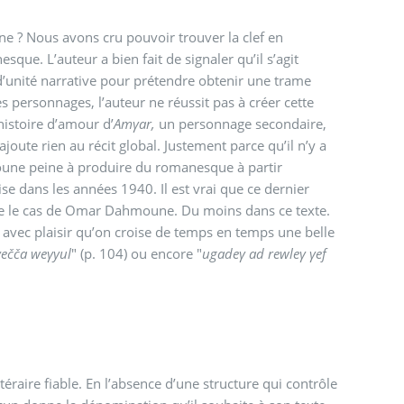
? Nous avons cru pouvoir trouver la clef en
sque. L’auteur a bien fait de signaler qu’il s’agit
unité narrative pour prétendre obtenir une trame
 personnages, l’auteur ne réussit pas à créer cette
histoire d’amour d’
Amγar,
un personnage secondaire,
ajoute rien au récit global. Justement parce qu’il n’y a
moune peine à produire du romanesque à partir
se dans les années 1940. Il est vrai que ce dernier
e le cas de Omar Dahmoune. Du moins dans ce texte.
st avec plaisir qu’on croise de temps en temps une belle
yečča weγyul
" (p. 104) ou encore "
ugadeγ ad rewleγ γef
téraire fiable. En l’absence d’une structure qui contrôle