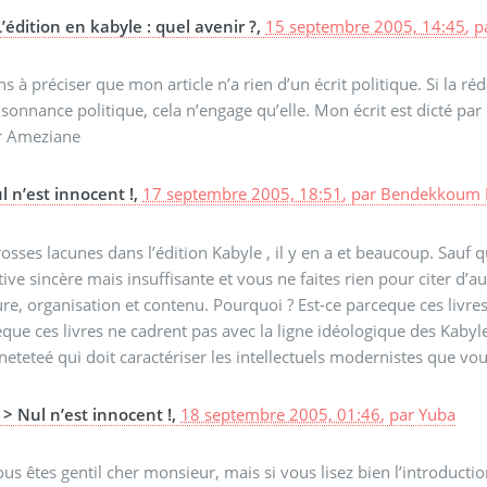
L’édition en kabyle : quel avenir ?,
15 septembre 2005, 14:45
,
p
ens à préciser que mon article n’a rien d’un écrit politique. Si la
sonnance politique, cela n’engage qu’elle. Mon écrit est dicté par l
 Ameziane
l n’est innocent !,
17 septembre 2005, 18:51
,
par
Bendekkoum 
osses lacunes dans l’édition Kabyle , il y en a et beaucoup. Sauf
ative sincère mais insuffisante et vous ne faites rien pour citer d’a
ure, organisation et contenu. Pourquoi ? Est-ce parceque ces livres
que ces livres ne cadrent pas avec la ligne idéologique des Kaby
neteteé qui doit caractériser les intellectuels modernistes que vo
> Nul n’est innocent !,
18 septembre 2005, 01:46
,
par
Yuba
us êtes gentil cher monsieur, mais si vous lisez bien l’introduction