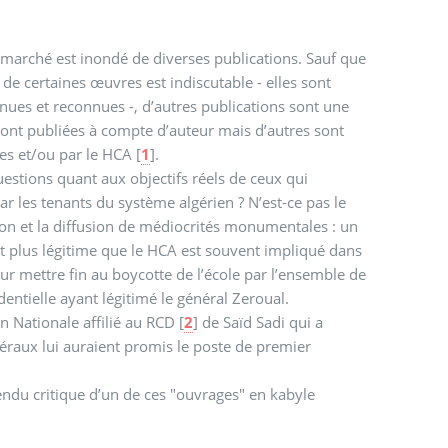
 marché est inondé de diverses publications. Sauf que
é de certaines œuvres est indiscutable - elles sont
nues et reconnues -, d’autres publications sont une
 sont publiées à compte d’auteur mais d’autres sont
es et/ou par le HCA
[
1
]
.
questions quant aux objectifs réels de ceux qui
 par les tenants du système algérien ? N’est-ce pas le
tion et la diffusion de médiocrités monumentales : un
t plus légitime que le HCA est souvent impliqué dans
r mettre fin au boycotte de l’école par l’ensemble de
dentielle ayant légitimé le général Zeroual.
n Nationale affilié au RCD
[
2
]
de Saïd Sadi qui a
néraux lui auraient promis le poste de premier
ndu critique d’un de ces "ouvrages" en kabyle