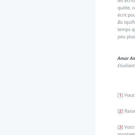
les écri
quitte, 
écrit po
Bu tqulh
temps qu
peu plus
Amar A
Etudiant
[
1
]
Haut
[
2
]
Rass
[
3
]
Voic
montagne