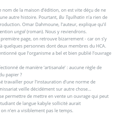
 le nom de la maison d’édition, on est vite déçu de ne
ne autre histoire. Pourtant,
Bu Tqulhatin
n’a rien de
introduction. Omar Dahmoune, l’auteur, explique qu’il
mention
ungal
(roman). Nous y reviendrons.
la première page, on retrouve bizarrement - car on s’y
sés à quelques personnes dont deux membres du HCA.
mentionné que l’organisme a bel et bien publié l’ouvrage
ectionné de manière ‘artisanale’ : aucune règle de
 du papier ?
 travailler pour l’instauration d’une norme de
missariat veille décidément sur autre chose...
il se permettre de mettre en vente un ouvrage qui peut
tudiant de langue kabyle sollicité aurait
on n’en a visiblement pas le temps.