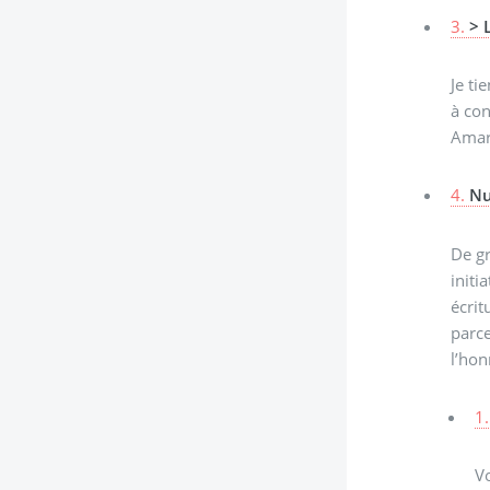
3.
> 
Je ti
à con
Amar
4.
Nu
De gr
initi
écrit
parce
l’hon
1.
Vo