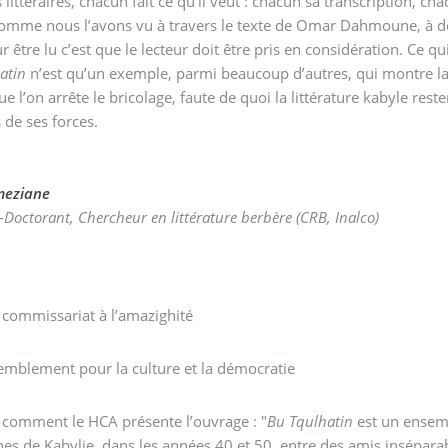
ts littéraires, chacun fait ce qu’il veut : chacun sa transcription, 
comme nous l’avons vu à travers le texte de Omar Dahmoune, à don
ur être lu c’est que le lecteur doit être pris en considération. Ce 
atin
n’est qu’un exemple, parmi beaucoup d’autres, qui montre la si
e l’on arrête le bricolage, faute de quoi la littérature kabyle res
 de ses forces.
meziane
-Doctorant, Chercheur en littérature berbère (CRB, Inalco)
 commissariat à l’amazighité
emblement pour la culture et la démocratie
i comment le HCA présente l’ouvrage : "
Bu Tqulhatin
est un ensemb
s de Kabylie, dans les années 40 et 50, entre des amis insépara