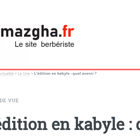
Actualité
>
La Une
>
L’édition en kabyle : quel avenir ?
 DE VUE
édition en kabyle : 