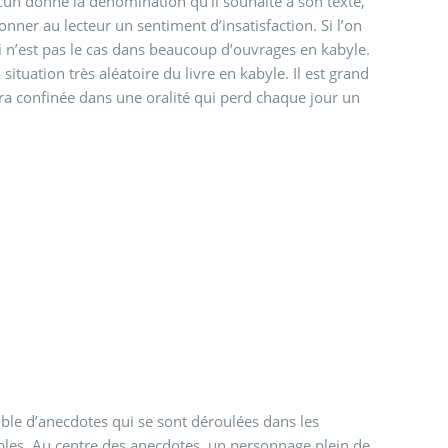
chacun donne la dénomination qu’il souhaite à son texte,
ner au lecteur un sentiment d’insatisfaction. Si l’on
qui n’est pas le cas dans beaucoup d’ouvrages en kabyle.
tuation très aléatoire du livre en kabyle. Il est grand
tera confinée dans une oralité qui perd chaque jour un
le d’anecdotes qui se sont déroulées dans les
bles. Au centre des anecdotes, un personnage plein de