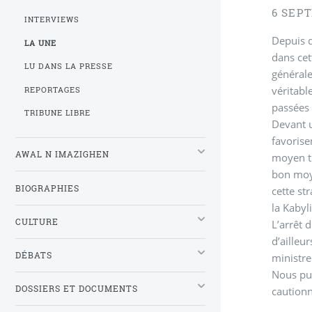
6 SEP
INTERVIEWS
Depuis q
LA UNE
dans cet
LU DANS LA PRESSE
générale
véritabl
REPORTAGES
passées 
TRIBUNE LIBRE
Devant u
favorise
AWAL N IMAZIGHEN
moyen tr
bon moye
BIOGRAPHIES
cette st
la Kabyl
CULTURE
L’arrêt 
d’ailleu
DÉBATS
ministre
Nous pub
DOSSIERS ET DOCUMENTS
cautionn