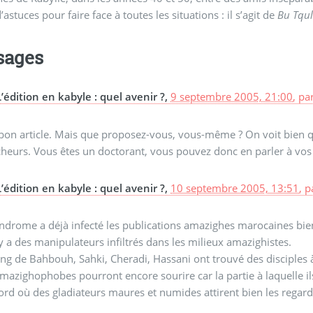
’astuces pour faire face à toutes les situations : il s’agit de
Bu Tqul
sages
L’édition en kabyle : quel avenir ?,
9 septembre 2005, 21:00
,
pa
 bon article. Mais que proposez-vous, vous-même ? On voit bien 
heurs. Vous êtes un doctorant, vous pouvez donc en parler à vos c
L’édition en kabyle : quel avenir ?,
10 septembre 2005, 13:51
,
p
ndrome a déjà infecté les publications amazighes marocaines bie
 y a des manipulateurs infiltrés dans les milieux amazighistes.
ng de Bahbouh, Sahki, Cheradi, Hassani ont trouvé des disciples 
mazighophobes pourront encore sourire car la partie à laquelle i
rd où des gladiateurs maures et numides attirent bien les regard