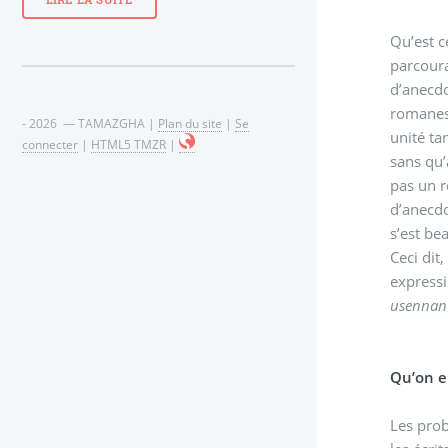
LIRE LA SUITE
Qu’est c
parcouran
d’anecd
romanes
- 2026 — TAMAZGHA |
Plan du site
|
Se
unité ta
connecter
|
HTML5 TMZR
|
sans qu’
pas un r
d’anecdo
s’est b
Ceci dit
expressi
usennan 
Qu’on en
Les prob