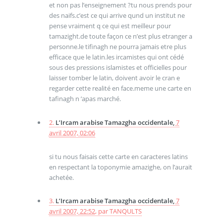
et non pas l’enseignement ?tu nous prends pour
des naifs.c’est ce qui arrive qund un institut ne
pense vraiment q ce qui est meilleur pour
tamazight.de toute façon ce n’est plus etranger a
personne.le tifinagh ne pourra jamais etre plus
efficace que le latin.les ircamistes qui ont cédé
sous des pressions islamistes et officielles pour
laisser tomber le latin, doivent avoir le cran e
regarder cette realité en face.meme une carte en
tafinagh n ’apas marché.
2.
L’Ircam arabise Tamazgha occidentale,
7
avril 2007, 02:06
si tu nous faisais cette carte en caracteres latins
en respectant la toponymie amazighe, on l’aurait
achetée.
3.
L’Ircam arabise Tamazgha occidentale,
7
avril 2007, 22:52
,
par
TANQULTS