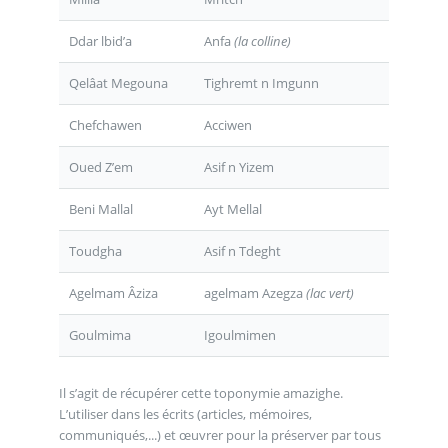
Ddar lbid’a
Anfa
(la colline)
Qelâat Megouna
Tighremt n Imgunn
Chefchawen
Acciwen
Oued Z’em
Asif n Yizem
Beni Mallal
Ayt Mellal
Toudgha
Asif n Tdeght
Agelmam Âziza
agelmam Azegza
(lac vert)
Goulmima
Igoulmimen
Il s’agit de récupérer cette toponymie amazighe.
L’utiliser dans les écrits (articles, mémoires,
communiqués,...) et œuvrer pour la préserver par tous