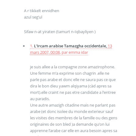
A r tikkelt ennidhen
azul seg’ul
Sifaw n-at yiraten (tamurt n-Iqbayliyen )
1.
L’Ircam arabise Tamazgha occidentale,
13
mars 2007, 00:08
,
par
emma idar
je suis allee a la compagne zone amazirophone.
Une femme m’a exprime son chagrin .elle ne
parle pas arabe et donc elle ne saura pas ce que
dira le bon dieu yawm alqiyama (càd apres sa
mort).elle craint ne pas etre candidate a l’entree
au paradis.
Une autre amazigh citadine mais ne parlant pas
arabe (et donc isolee du monde exterieur sauf
les visites des membres de la famille ou des gens
originaires de son bled )a demande qu’on lui
apprenne l’arabe car elle en aura besoin apres sa