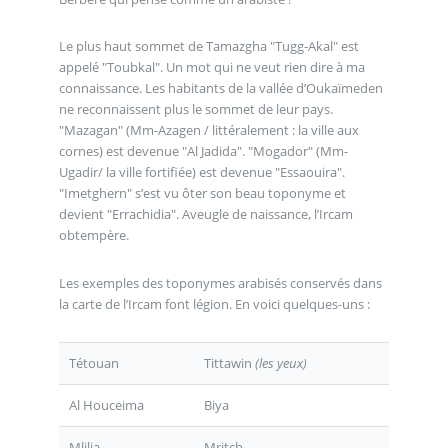
Le plus haut sommet de Tamazgha "Tugg-Akal" est
appelé "Toubkal". Un mot qui ne veut rien dire à ma
connaissance. Les habitants de la vallée d’Oukaïmeden
ne reconnaissent plus le sommet de leur pays.
"Mazagan" (Mm-Azagen / littéralement : la ville aux
cornes) est devenue "Al Jadida". "Mogador" (Mm-
Ugadir/ la ville fortifiée) est devenue "Essaouira".
"Imetghern" s’est vu ôter son beau toponyme et
devient "Errachidia". Aveugle de naissance, l’Ircam
obtempère.
Les exemples des toponymes arabisés conservés dans
la carte de l’Ircam font légion. En voici quelques-uns :
Tétouan
Tittawin
(les yeux)
Al Houceima
Biya
Mlilia
Mritch