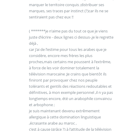
marquer le territoire conquis ;distribuer ses
marques, ses traces par instinct (?)car ils ne se
sentiraient pas chez eux !!
( *******je n’aime pas du tout ce que je viens
juste d’écrire - deux lignes ci dessus-,je le regrette
déjà ,
car j’ai de l’estime pour tous les arabes que je
considère, encore mes frères les plus
proches,mais certains me poussent à l’extrême,
à force de les voir dominer totalement la
télévision marocaine ;Je crains que bientôt ils
finiront par provoquer chez nos peuple
tolérants et gentils des réactions redoutables et
définitives, à mon exemple personnel ,il n ya pas
longtemps encore, été un arabophile convaincu
et arbophone ;
je suis maintenant devenu extrêmement
allergique à cette domination linguistique
,écrasante arabe au maroc ,
c’est à cause (grâce ?) à l’attitude de la télévision