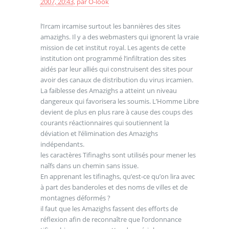
2007, 20:43
,
par
O-look
l’Ircam ircamise surtout les bannières des sites
amazighs. Il y a des webmasters qui ignorent la vraie
mission de cet institut royal. Les agents de cette
institution ont programmé l’infiltration des sites
aidés par leur alliés qui construisent des sites pour
avoir des canaux de distribution du virus ircamien.
La faiblesse des Amazighs a atteint un niveau
dangereux qui favorisera les soumis. L’Homme Libre
devient de plus en plus rare à cause des coups des
courants réactionnaires qui soutiennent la
déviation et l’élimination des Amazighs
indépendants.
les caractères Tifinaghs sont utilisés pour mener les
naîfs dans un chemin sans issue.
En apprenant les tifinaghs, qu’est-ce qu’on lira avec
à part des banderoles et des noms de villes et de
montagnes déformés ?
il faut que les Amazighs fassent des efforts de
réflexion afin de reconnaître que l’ordonnance