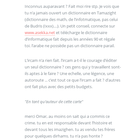
Inconnus auparavant ? Fait moi rire stp. Je vois que
tu n’a jamais ouvert un dictionnaire en Tamazight
(dictionnaire des math, de l’infotmatique, pas celui
de Budris (Ixxx)....). Un petit conseil, connecte sur
www.asekka.net
et télécharge le dictionnaire
d’informatique fait depuis les années 90 et régale
toi. l’arabe ne possède pas un dictionnaire parail.
L’ircam n’a rien fait. l’ircam a-t-il le courage d’éditer
un seul dictionnaire ? ces gens qui y travaillent sont-
ils aptes à le faire ? Une echelle, une légence, une
autoroute ... c’est tout ce que l’ircam a fait ? d’autres
ont fait plus avec des petits budgets.
"En tant qu’auteur de cette carte"
merci Omar, au moins on sait qui a commis ce
crime. tu en est responsable devant l’histoire et
devant tous les imazighen. tu as vendu tes frères
pour quelques dirhams. tu n’a pas honte ?