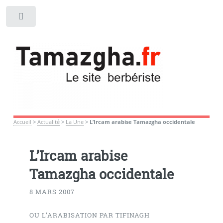
Toggle
Accueil
>
Actualité
>
La Une
>
L’Ircam arabise Tamazgha occidentale
L’Ircam arabise
Tamazgha occidentale
8 MARS 2007
OU L’ARABISATION PAR TIFINAGH