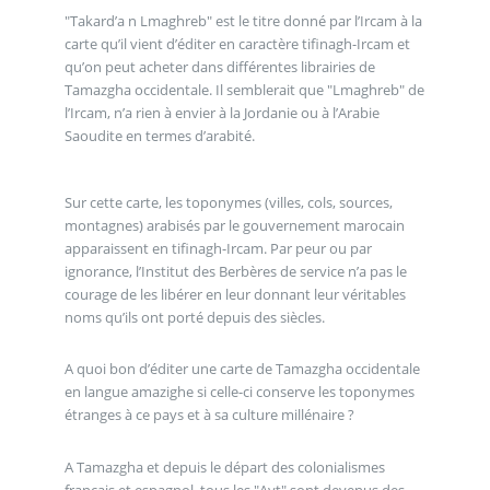
"Takard’a n Lmaghreb" est le titre donné par l’Ircam à la
carte qu’il vient d’éditer en caractère tifinagh-Ircam et
qu’on peut acheter dans différentes librairies de
Tamazgha occidentale. Il semblerait que "Lmaghreb" de
l’Ircam, n’a rien à envier à la Jordanie ou à l’Arabie
Saoudite en termes d’arabité.
Sur cette carte, les toponymes (villes, cols, sources,
montagnes) arabisés par le gouvernement marocain
apparaissent en tifinagh-Ircam. Par peur ou par
ignorance, l’Institut des Berbères de service n’a pas le
courage de les libérer en leur donnant leur véritables
noms qu’ils ont porté depuis des siècles.
A quoi bon d’éditer une carte de Tamazgha occidentale
en langue amazighe si celle-ci conserve les toponymes
étranges à ce pays et à sa culture millénaire ?
A Tamazgha et depuis le départ des colonialismes
français et espagnol, tous les "Ayt" sont devenus des