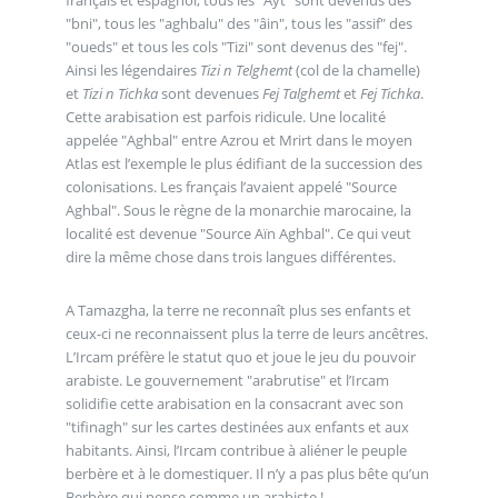
"bni", tous les "aghbalu" des "âin", tous les "assif" des
"oueds" et tous les cols "Tizi" sont devenus des "fej".
Ainsi les légendaires
Tizi n Telghemt
(col de la chamelle)
et
Tizi n Tichka
sont devenues
Fej Talghemt
et
Fej Tichka
.
Cette arabisation est parfois ridicule. Une localité
appelée "Aghbal" entre Azrou et Mrirt dans le moyen
Atlas est l’exemple le plus édifiant de la succession des
colonisations. Les français l’avaient appelé "Source
Aghbal". Sous le règne de la monarchie marocaine, la
localité est devenue "Source Aïn Aghbal". Ce qui veut
dire la même chose dans trois langues différentes.
A Tamazgha, la terre ne reconnaît plus ses enfants et
ceux-ci ne reconnaissent plus la terre de leurs ancêtres.
L’Ircam préfère le statut quo et joue le jeu du pouvoir
arabiste. Le gouvernement "arabrutise" et l’Ircam
solidifie cette arabisation en la consacrant avec son
"tifinagh" sur les cartes destinées aux enfants et aux
habitants. Ainsi, l’Ircam contribue à aliéner le peuple
berbère et à le domestiquer. Il n’y a pas plus bête qu’un
Berbère qui pense comme un arabiste !