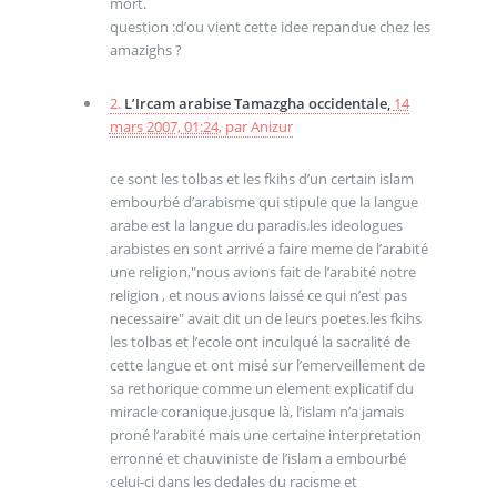
mort.
question :d’ou vient cette idee repandue chez les
amazighs ?
2.
L’Ircam arabise Tamazgha occidentale,
14
mars 2007, 01:24
,
par
Anizur
ce sont les tolbas et les fkihs d’un certain islam
embourbé d’arabisme qui stipule que la langue
arabe est la langue du paradis.les ideologues
arabistes en sont arrivé a faire meme de l’arabité
une religion,"nous avions fait de l’arabité notre
religion , et nous avions laissé ce qui n’est pas
necessaire" avait dit un de leurs poetes.les fkihs
les tolbas et l’ecole ont inculqué la sacralité de
cette langue et ont misé sur l’emerveillement de
sa rethorique comme un element explicatif du
miracle coranique.jusque là, l’islam n’a jamais
proné l’arabité mais une certaine interpretation
erronné et chauviniste de l’islam a embourbé
celui-ci dans les dedales du racisme et