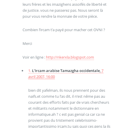
leurs frères et les imazighens assoifés de liberté et
de justice. vous ne passerez pas. Nous seront là
pour vous rendre la monnaie de votre pièce.
Combien l’ircam t’a payé pour macher cet OVNI ?
Merci
Voir en ligne :
http://nkerxla.blogspot.com
1.
L’Ircam arabise Tamazgha occidentale,
7
avril 2007, 16:00
bien dit yafelman, ils nous prennent pour des
naifs.et comme tu l’as dit, il n’est nême pas au
courant des efforts faits par de vrais chercheurs
et militants notamment le dictionnaire en
informatique.ah ? c est pas genial ca car ca ne
provient pas du tristement celebrissimo-
importantissimo ircam.tu sais quoi ces gens la ils