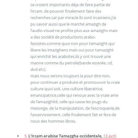
se croient importants déja de faire partie de
l’ircam, de pouvoir finalement faire des
recherches car par miracle ils sont ircamiens.j’ai
pu savoir aussi que le marché amazigh de
l’audio-visuel ne profite plus aux amazighs mais
a des société de productions arabo-
fassistes.comme quoi non pour tamazight qui
libere les imazighens mais oui pour tamazight
qui enrichit les arabistes.ils y ont trouvé une
manne comme du petrole(bande essinée, cd,
dvd etc).
mais nous serons toujours la pour dire non,
pour continuer a produire et promouvoir la vraie
culture quoi soit, une culture liberatrice,
emancipatrice,celle qui renoue avec la vraie ame
de l’amazighité, celle qui casse les jougs du
mesonge, de la manipulation, de l’escroquerie,de
l’asservissement, celle finalement fait et fera de
nous des hommes libres.
5.
L’Ircam arabise Tamazgha occidentale,
13 avril