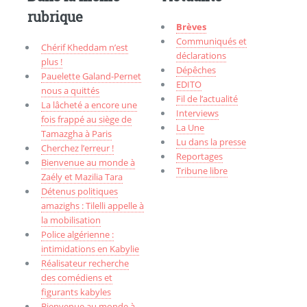
rubrique
Brèves
Communiqués et
Chérif Kheddam n’est
déclarations
plus !
Dépêches
Pauelette Galand-Pernet
EDITO
nous a quittés
Fil de l’actualité
La lâcheté a encore une
Interviews
fois frappé au siège de
La Une
Tamazgha à Paris
Lu dans la presse
Cherchez l’erreur !
Reportages
Bienvenue au monde à
Tribune libre
Zaély et Mazilia Tara
Détenus politiques
amazighs : Tilelli appelle à
la mobilisation
Police algérienne :
intimidations en Kabylie
Réalisateur recherche
des comédiens et
figurants kabyles
Bienvenue au monde à