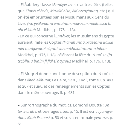
–
El Âabdery classe l’
Ennâyer
avec d’autres fêtes (telles
que
Khmis el âeds, Mawlid Âisa, Âid ezzaytouna,
etc.) qui
on été empruntées par les Musulmans aux Gens du
Livre
(wa yeâlamuna ennahum mawasim mukhtessa bi
ahl el kitab
Medkhel, p. 175, I. 13).
- En ce qui concerne l’
Ennâyer,
les musulmans d’Egypte
auraient imité les Coptes
(li anahunna iktasebna dalika
min mudjawarat elqubt wa mukhalattuhunna bihim
Medkhel, p. 176, I. 18), célébrant la fête du Niroûze
(fa
tecbihuu bihim fi fiâl el nayrouz
Medkhel, p. 176, I. 13).
–
El Muqrizi donne une bonne description du Niroûze
dans
kitab elkhutat,
Le Caire, 1270, 2 vol., tome I, p. 493
et 267 et suiv., et des renseignements sur les Coptes
dans le même ouvrage, II, p. 481.
–
Sur l’orthographe du mot, cs. Edmond Doutté :
Un
texte arabe,
et ouvrages cités, p. 15. Il est écrit :
yanayer
dans Kitab Essousi
p. 50 et suiv. ; en romain
yennayr,
p.
61.