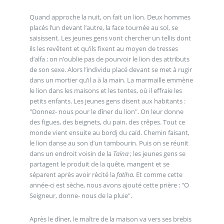
Quand approche la nuit, on fait un lion. Deux hommes
placés l’un devant l’autre, la face tournée au sol, se
saisissent. Les jeunes gens vont chercher un tellis dont
ils les revêtent et qu’ils fixent au moyen de tresses
d’alfa ; on n’oublie pas de pourvoir le lion des attributs
de son sexe. Alors l’individu placé devant se met à rugir
dans un mortier qu’il a à la main. La marmaille emmène
le lion dans les maisons et les tentes, où il effraie les
petits enfants. Les jeunes gens disent aux habitants :
"Donnez- nous pour le dîner du lion". On leur donne
des figues, des beignets, du pain, des crêpes. Tout ce
monde vient ensuite au bordj du caïd. Chemin faisant,
le lion danse au son d’un tambourin. Puis on se réunit
dans un endroit voisin de la
Taïna
; les jeunes gens se
partagent le produit de la quête, mangent et se
séparent après avoir récité la
fatiha.
Et comme cette
année-ci est sèche, nous avons ajouté cette prière : "O
Seigneur, donne- nous de la pluie".
Après le dîner, le maître de la maison va vers ses brebis