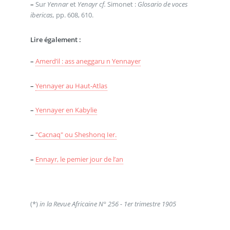
–
Sur
Yennar
et
Yenayr
cf.
Simonet :
Glosario de voces
ibericas,
pp. 608, 610.
Lire également :
–
Amerd’il : ass aneggaru n Yennayer
–
Yennayer au Haut-Atlas
–
Yennayer en Kabylie
–
"Cacnaq" ou Sheshonq Ier.
–
Ennayr, le pemier jour de l’an
(*)
in la Revue Africaine N° 256 - 1er trimestre 1905