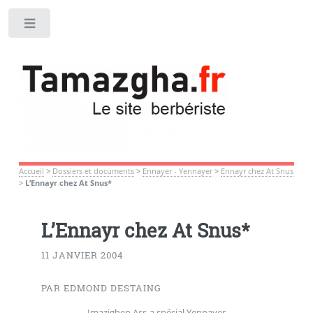
Toggle
Accueil
>
Dossiers et documents
>
Ennayer - Yennayer
>
Ennayr chez At Snus
>
L’Ennayr chez At Snus*
L’Ennayr chez At Snus*
11 JANVIER 2004
PAR EDMOND DESTAING
Imazighen Ass-a spécial Yennayer