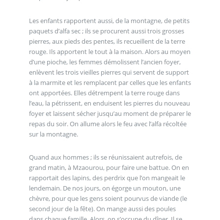
Les enfants rapportent aussi, de la montagne, de petits
paquets d’alfa sec ; ils se procurent aussi trois grosses
pierres, aux pieds des pentes, ils recueillent de la terre
rouge. Ils apportent le tout à la maison. Alors au moyen
d’une pioche, les femmes démolissent l’ancien foyer,
enlèvent les trois vieilles pierres qui servent de support
à la marmite et les remplacent par celles que les enfants
ont apportées. Elles détrempent la terre rouge dans
l’eau, la pétrissent, en enduisent les pierres du nouveau
foyer et laissent sécher jusqu’au moment de préparer le
repas du soir. On allume alors le feu avec l’alfa récoltée
sur la montagne.
Quand aux hommes ; ils se réunissaient autrefois, de
grand matin, à Mzaourou, pour faire une battue. On en
rapportait des lapins, des perdrix que l’on mangeait le
lendemain. De nos jours, on égorge un mouton, une
chèvre, pour que les gens soient pourvus de viande (le
second jour de la fête). On mange aussi des poules
dans chaque famille. Alors, on s’occupe du dîner. Il se