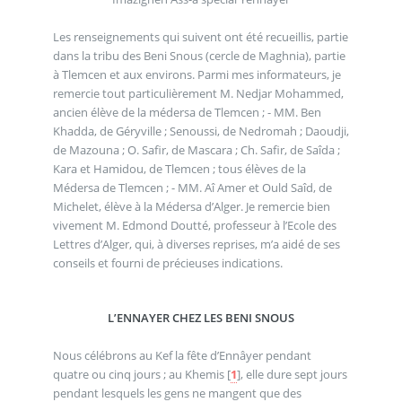
Les renseignements qui suivent ont été recueillis, partie
dans la tribu des Beni Snous (cercle de Maghnia), partie
à Tlemcen et aux environs. Parmi mes informateurs, je
remercie tout particulièrement M. Nedjar Mohammed,
ancien élève de la médersa de Tlemcen ; - MM. Ben
Khadda, de Géryville ; Senoussi, de Nedromah ; Daoudji,
de Mazouna ; O. Safir, de Mascara ; Ch. Safir, de Saîda ;
Kara et Hamidou, de Tlemcen ; tous élèves de la
Médersa de Tlemcen ; - MM. Aî Amer et Ould Saîd, de
Michelet, élève à la Médersa d’Alger. Je remercie bien
vivement M. Edmond Doutté, professeur à l’Ecole des
Lettres d’Alger, qui, à diverses reprises, m’a aidé de ses
conseils et fourni de précieuses indications.
L’ENNAYER CHEZ LES BENI SNOUS
Nous célébrons au Kef la fête d’Ennâyer pendant
quatre ou cinq jours ; au Khemis
[
1
]
, elle dure sept jours
pendant lesquels les gens ne mangent que des