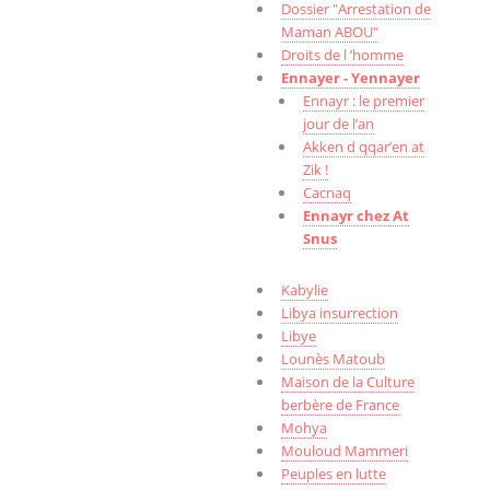
Dossier "Arrestation de
Maman ABOU"
Droits de l ’homme
Ennayer - Yennayer
Ennayr : le premier
jour de l’an
Akken d qqar’en at
Zik !
Cacnaq
Ennayr chez At
Snus
Kabylie
Libya insurrection
Libye
Lounès Matoub
Maison de la Culture
berbère de France
Mohya
Mouloud Mammeri
Peuples en lutte