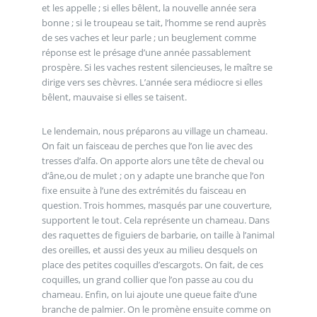
et les appelle ; si elles bêlent, la nouvelle année sera
bonne ; si le troupeau se tait, l’homme se rend auprès
de ses vaches et leur parle ; un beuglement comme
réponse est le présage d’une année passablement
prospère. Si les vaches restent silencieuses, le maître se
dirige vers ses chèvres. L’année sera médiocre si elles
bêlent, mauvaise si elles se taisent.
Le lendemain, nous préparons au village un chameau.
On fait un faisceau de perches que l’on lie avec des
tresses d’alfa. On apporte alors une tête de cheval ou
d’âne,ou de mulet ; on y adapte une branche que l’on
fixe ensuite à l’une des extrémités du faisceau en
question. Trois hommes, masqués par une couverture,
supportent le tout. Cela représente un chameau. Dans
des raquettes de figuiers de barbarie, on taille à l’animal
des oreilles, et aussi des yeux au milieu desquels on
place des petites coquilles d’escargots. On fait, de ces
coquilles, un grand collier que l’on passe au cou du
chameau. Enfin, on lui ajoute une queue faite d’une
branche de palmier. On le promène ensuite comme on