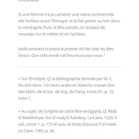
Si une femme n’a pu achever une natte commencée,
elle l’enlève avant l’Ennayer et le fait porter au loin dans
la montagne. Puis, la fête passée, on la place de
nouveau sur le métier et on l’achève.
Voilà comment se passe le premier de l’an chez les Beni
Snous. Que cette année soit heureuse pour vous !
–
Sur l’Ennâyer,
cf.
la bibliographie donnée par M. E.
Doutté dans : Un texte arabe en dialecte oranais (Ext.
des Mém. de la Soc. de ling. de Paris), tome XII, p. 15,
note 1.
–
Au sujet, de l’origine de cette fête en Egypte,
cf. Kitab
El Medkhel
par Ibn El Hadj El Âabdery, Le Caire, 1320, 3
vol., tome 1, p. 175 et suiv. et Kitab Essoussi fi El Falek,
Le Caire, 1305, p. 50.