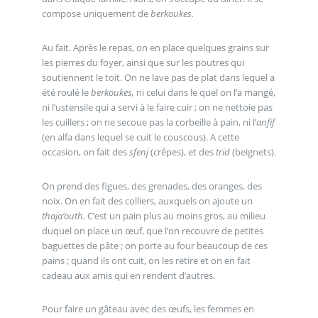
compose uniquement de
berkoukes.
Au fait. Après le repas, on en place quelques grains sur
les pierres du foyer, ainsi que sur les poutres qui
soutiennent le toit. On ne lave pas de plat dans lequel a
été roulé le
berkoukes,
ni celui dans le quel on l’a mangé,
ni l’ustensile qui a servi à le faire cuir ; on ne nettoie pas
les cuillers ; on ne secoue pas la corbeille à pain, ni l’
anfif
(en alfa dans lequel se cuit le couscous). A cette
occasion, on fait des
sfenj
(crêpes), et des
trid
(beignets).
On prend des figues, des grenades, des oranges, des
noix. On en fait des colliers, auxquels on ajoute un
thaja’outh.
C’est un pain plus au moins gros, au milieu
duquel on place un œuf, que l’on recouvre de petites
baguettes de pâte ; on porte au four beaucoup de ces
pains ; quand ils ont cuit, on les retire et on en fait
cadeau aux amis qui en rendent d’autres.
Pour faire un gâteau avec des œufs, les femmes en