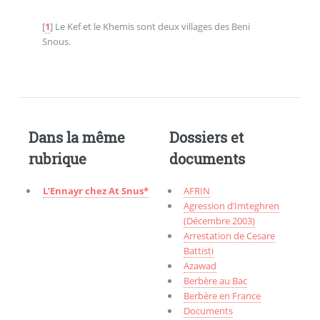
[
1
]
Le Kef et le Khemis sont deux villages des Beni
Snous.
Dans la même
Dossiers et
rubrique
documents
L’Ennayr chez At Snus*
AFRIN
Agression d’Imteghren
(Décembre 2003)
Arrestation de Cesare
Battisti
Azawad
Berbère au Bac
Berbère en France
Documents