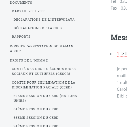
Tel : 03
DOCUMENTS
Fax : 03
KABYLIE 2001-2003
DÉCLARATIONS DE L’INTERWILAYA
DÉCLARATIONS DE LA CICB
Mes
RAPPORTS
DOSSIER "ARRESTATION DE MAMAN
ABOU"
1.
> 
DROITS DE L ’HOMME
Je pe
COMITÉ DES DROITS ÉCONOMIQUES,
SOCIAUX ET CULTURELS (CESCR)
maill
"mult
COMITÉ POUR L’ÉLIMINATION DE LA
DISCRIMINATION RACIALE (CERD)
Carol
Bibli
62EME SESSION DU CERD (NATIONS
UNIES)
64ÈME SESSION DU CERD
65EME SESSION DU CERD
94ÈME SESSION DU CERD