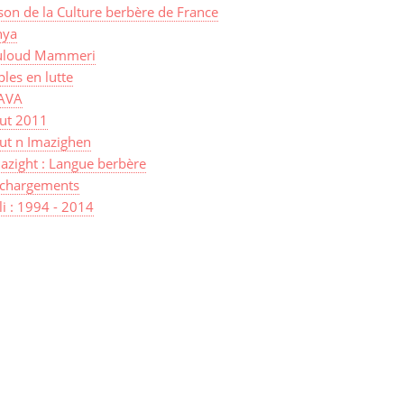
on de la Culture berbère de France
ya
loud Mammeri
les en lutte
AVA
sut 2011
ut n Imazighen
azight : Langue berbère
échargements
lli : 1994 - 2014