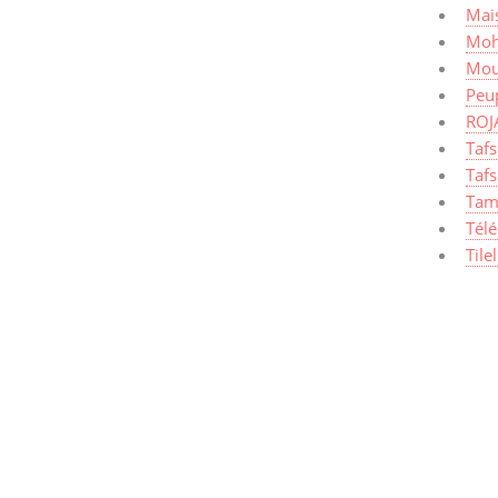
Mais
Moh
Mou
Peup
ROJ
Taf
Tafs
Tam
Tél
Tile