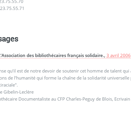
.23.75.55.70
.23.75.55.71
sages
L’Association des bibliothécaires français solidaire.,
3 avril 2006
nse qu’il est de notre devoir de soutenir cet homme de talent qui a
ons de l’humanité qui forme la chaîne de la solidarité universelle p
iraciale".
e Gibelin-Leclère
othécaire Documentaliste au CFP Charles-Peguy de Blois, Ecrivain