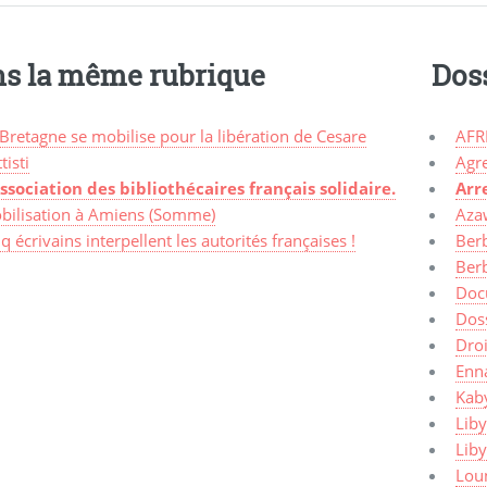
s la même rubrique
Dos
Bretagne se mobilise pour la libération de Cesare
AFR
tisti
Agr
Association des bibliothécaires français solidaire.
Arr
bilisation à Amiens (Somme)
Aza
q écrivains interpellent les autorités françaises !
Ber
Ber
Doc
Dos
Dro
Enn
Kaby
Liby
Lib
Lou