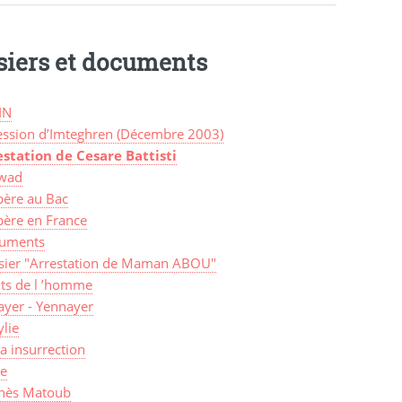
siers et documents
IN
ession d’Imteghren (Décembre 2003)
estation de Cesare Battisti
wad
bère au Bac
bère en France
uments
sier "Arrestation de Maman ABOU"
its de l ’homme
ayer - Yennayer
lie
a insurrection
ye
nès Matoub