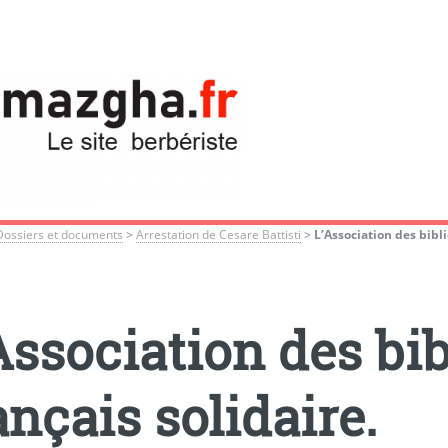
Dossiers et documents
>
Arrestation de Cesare Battisti
>
L’Association des bibli
Association des bi
ançais solidaire.