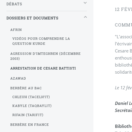
DÉBATS
12 FÉV
DOSSIERS ET DOCUMENTS
COMMU
AFRIN
"L’assoc
VIDÉOS POUR COMPRENDRE LA
l’écrivai
QUESTION KURDE
Cesare B
AGRESSION D’IMTEGHREN (DÉCEMBRE
enthousi
2003)
biblioth
ARRESTATION DE CESARE BATTISTI
solidarit
AZAWAD
Le 12 fé
BERBÈRE AU BAC
CHLEUH (TACELH’IT)
Daniel L
KABYLE (TAQBAYLIT)
Secrétai
RIFAIN (TARIFIT)
BERBÈRE EN FRANCE
Bibliot