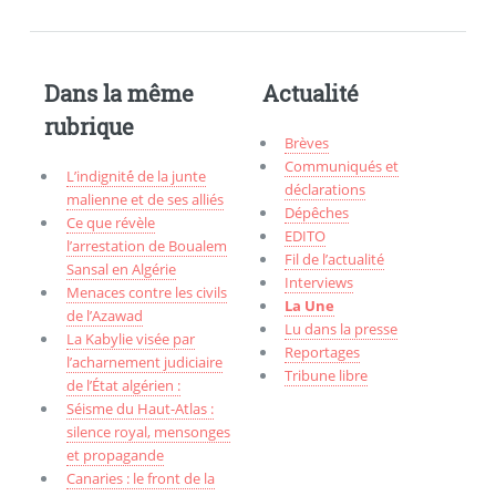
Dans la même
Actualité
rubrique
Brèves
Communiqués et
L’indignité́ de la junte
déclarations
malienne et de ses alliés
Dépêches
Ce que révèle
EDITO
l’arrestation de Boualem
Fil de l’actualité
Sansal en Algérie
Interviews
Menaces contre les civils
La Une
de l’Azawad
Lu dans la presse
La Kabylie visée par
Reportages
l’acharnement judiciaire
Tribune libre
de l’État algérien :
Séisme du Haut-Atlas :
silence royal, mensonges
et propagande
Canaries : le front de la