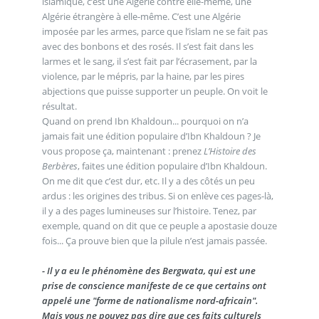
islamique, c’est une Algérie contre elle-même, une
Algérie étrangère à elle-même. C’est une Algérie
imposée par les armes, parce que l’islam ne se fait pas
avec des bonbons et des rosés. Il s’est fait dans les
larmes et le sang, il s’est fait par l’écrasement, par la
violence, par le mépris, par la haine, par les pires
abjections que puisse supporter un peuple. On voit le
résultat.
Quand on prend Ibn Khaldoun... pourquoi on n’a
jamais fait une édition populaire d’Ibn Khaldoun ? Je
vous propose ça, maintenant : prenez
L’Histoire des
Berbères
, faites une édition populaire d’Ibn Khaldoun.
On me dit que c’est dur, etc. Il y a des côtés un peu
ardus : les origines des tribus. Si on enlève ces pages-là,
il y a des pages lumineuses sur l’histoire. Tenez, par
exemple, quand on dit que ce peuple a apostasie douze
fois... Ça prouve bien que la pilule n’est jamais passée.
- Il y a eu le phénomène des Bergwata, qui est une
prise de conscience manifeste de ce que certains ont
appelé une "forme de nationalisme nord-africain".
Mais vous ne pouvez pas dire que ces faits culturels