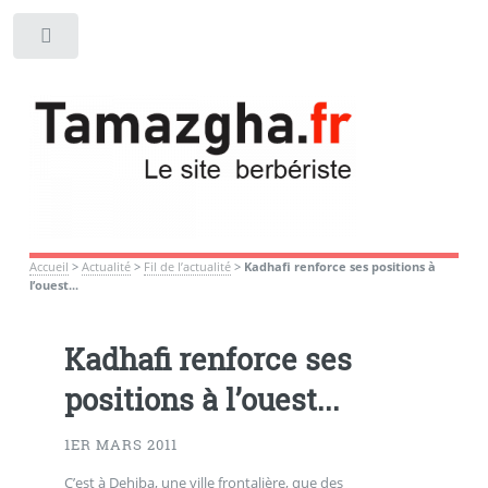
Toggle
Accueil
>
Actualité
>
Fil de l’actualité
>
Kadhafi renforce ses positions à
l’ouest...
Kadhafi renforce ses
positions à l’ouest...
1ER MARS 2011
C’est à Dehiba, une ville frontalière, que des