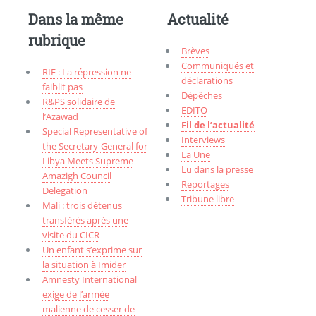
Dans la même
Actualité
rubrique
Brèves
Communiqués et
RIF : La répression ne
déclarations
faiblit pas
Dépêches
R&PS solidaire de
EDITO
l’Azawad
Fil de l’actualité
Special Representative of
Interviews
the Secretary-General for
La Une
Libya Meets Supreme
Lu dans la presse
Amazigh Council
Reportages
Delegation
Tribune libre
Mali : trois détenus
transférés après une
visite du CICR
Un enfant s’exprime sur
la situation à Imider
Amnesty International
exige de l’armée
malienne de cesser de