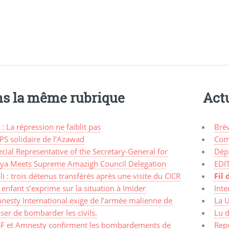
s la même rubrique
Actu
 : La répression ne faiblit pas
Brè
PS solidaire de l’Azawad
Com
cial Representative of the Secretary-General for
Dép
bya Meets Supreme Amazigh Council Delegation
EDI
i : trois détenus transférés après une visite du CICR
Fil 
enfant s’exprime sur la situation à Imider
Inte
nesty International exige de l’armée malienne de
La 
ser de bombarder les civils.
Lu d
F et Amnesty confirment les bombardements de
Rep