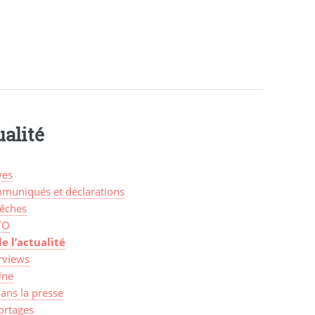
alité
ves
muniqués et déclarations
êches
TO
de l’actualité
rviews
Une
ans la presse
ortages