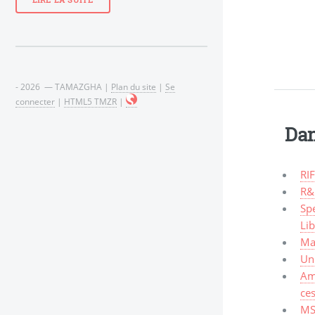
LIRE LA SUITE
- 2026 — TAMAZGHA |
Plan du site
|
Se
connecter
|
HTML5 TMZR
|
Dan
RIF
R&
Spe
Li
Mal
Un 
Am
ces
MS