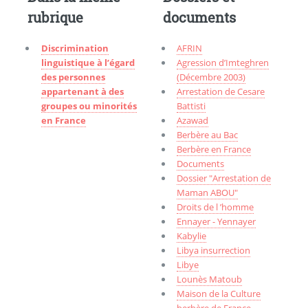
rubrique
documents
Discrimination
AFRIN
linguistique à l’égard
Agression d’Imteghren
des personnes
(Décembre 2003)
appartenant à des
Arrestation de Cesare
groupes ou minorités
Battisti
en France
Azawad
Berbère au Bac
Berbère en France
Documents
Dossier "Arrestation de
Maman ABOU"
Droits de l ’homme
Ennayer - Yennayer
Kabylie
Libya insurrection
Libye
Lounès Matoub
Maison de la Culture
berbère de France