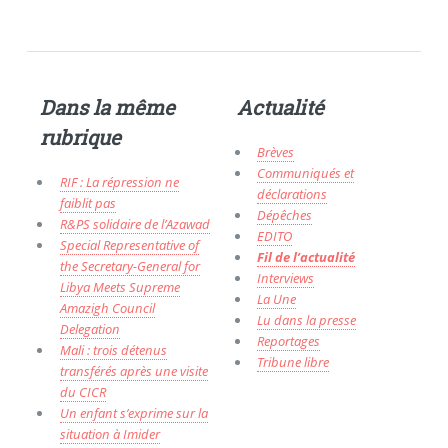
Dans la même
Actualité
rubrique
Brèves
Communiqués et
RIF : La répression ne
déclarations
faiblit pas
Dépêches
R&PS solidaire de l’Azawad
EDITO
Special Representative of
Fil de l’actualité
the Secretary-General for
Interviews
Libya Meets Supreme
La Une
Amazigh Council
Lu dans la presse
Delegation
Reportages
Mali : trois détenus
Tribune libre
transférés après une visite
du CICR
Un enfant s’exprime sur la
situation à Imider