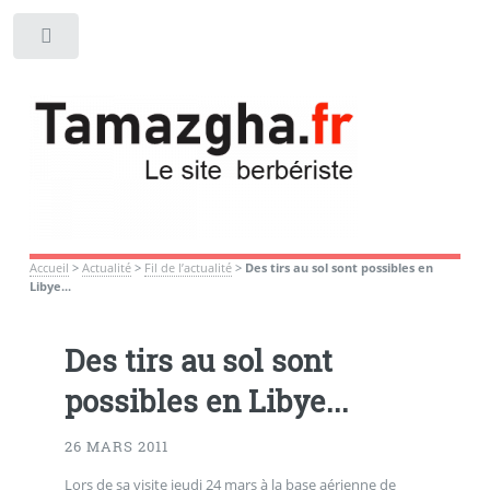
Toggle
Accueil
>
Actualité
>
Fil de l’actualité
>
Des tirs au sol sont possibles en
Libye...
Des tirs au sol sont
possibles en Libye...
26 MARS 2011
Lors de sa visite jeudi 24 mars à la base aérienne de