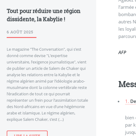
l’armée en
Tout pour réduire une région
bombarde
dissidente, la Kabylie !
autres N
les loya
6 AOÛT 2025
parcouru
Le magazine "The Conversation", qui s’est
AFP
donné comme devise "L’expertise
universitaire, l’exigence journalistique", vient
de publier un article de Salem de Chaker qui
analyse les relations entre la Kabylie et le
régime algérien animé par l’idéologie arabo-
Mes
musulmane dont la colonne vertébrale reste
l’éradication de tout ce qui pourrait
représenter un frein pour l’assimilation totale
1.
De
des Nord-africains en vue d’une hégémonie
arabe et islamique. Le régime algérien,
bien 
explique Salem Chaker, s’est (…)
par k
jusqu