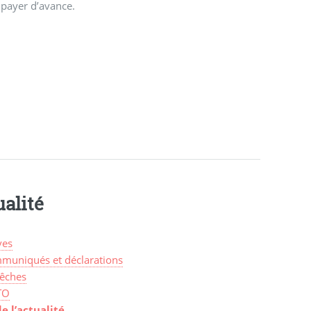
 payer d’avance.
alité
ves
muniqués et déclarations
êches
TO
de l’actualité