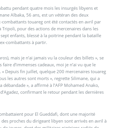
limane Albaka, 56 ans, est un vétéran des deux
à Tripoli, pour des actions de mercenaires dans les
sept enfants, blessé à la poitrine pendant la bataille
9 ex-combattants à partir.
jamais vu la couleur des billets », se
nous faire d’immenses cadeaux, moi je n’ai vu que le
», regrette Silimane, qui a
st la débandade », a affirmé à l’AFP Mohamed Anako,
n d’Agadez, confirmant le retour pendant les dernières
combattaient pour El Gueddafi, dont une majorité
des proches du dirigeant libyen sont arrivés en avril à
» de jeunes, dont des militaires nigériens radiés de