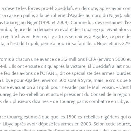
s forces pro-El Gueddafi, en déroute, après avoir combattu pendant quatre mois les insurgés libyens et
 sa case en paille, à la périphérie d’Agadez au nord du Niger). Si
2009). Comme lui, des centaines d’ex-combattants touareg ont été contactés en avril par
ambo, figure de la deuxième révolte des Touareg qui vivait alors 
u régime libyen. Rentré, il y a trois semaines à Agadez, ce père de 
ta, à l’est de Tripoli, peine à nourrir sa famille. « Nous étions 22
omis à chacun une avance de 3,2 millions FCFA (environ 5000 euros), mais je n’ai 
t-il. « Ils ont ensuite dit qu’après la victoire, El Gueddafi allait 
dit ce spécialiste des armes lourdes. « Depuis fin juillet, quelque 200 mercenaires touareg
Libye pour Agadez, environ 500 sont à Syrte, mais je crois que tous les autres sont morts 
d’une évacuation à Tripoli pour s’évader par le Mali voisin. « C’e
ouareg de l’ex-rébellion et actuel président du Conseil de la régio
 de « plusieurs dizaines » de Touareg partis combattre en Libye.
ce touareg estime à quelque les 1500 ex-rebelles nigériens qui 
n Libye après avoir déposé les armes en 2009. Selon cette source, 
vec des mallettes remplis d’argent et ont recruté « des centaines 