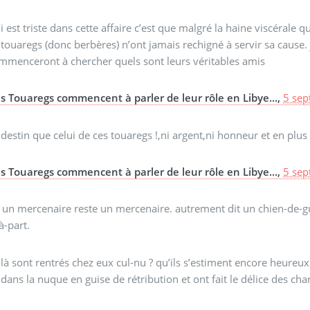
i est triste dans cette affaire c’est que malgré la haine viscérale 
touaregs (donc berbères) n’ont jamais rechigné à servir sa cause. 
mmenceront à chercher quels sont leurs véritables amis
s Touaregs commencent à parler de leur rôle en Libye...,
5 sep
destin que celui de ces touaregs !,ni argent,ni honneur et en plus 
s Touaregs commencent à parler de leur rôle en Libye...,
5 sep
. un mercenaire reste un mercenaire. autrement dit un chien-de-g
à-part.
là sont rentrés chez eux cul-nu ? qu’ils s’estiment encore heure
 dans la nuque en guise de rétribution et ont fait le délice des ch