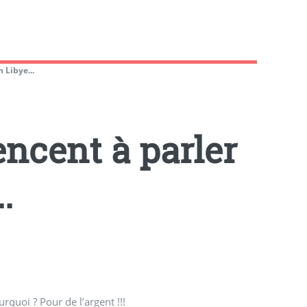
 Libye...
cent à parler
.
urquoi ? Pour de l’argent !!!