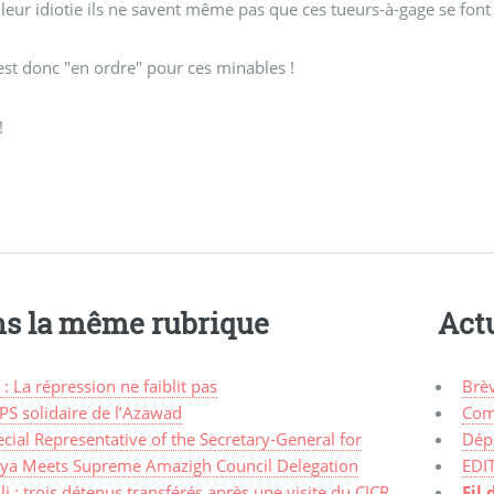
leur idiotie ils ne savent même pas que ces tueurs-à-gage se font
est donc "en ordre" pour ces minables !
!
s la même rubrique
Actu
 : La répression ne faiblit pas
Brè
PS solidaire de l’Azawad
Com
cial Representative of the Secretary-General for
Dép
bya Meets Supreme Amazigh Council Delegation
EDI
i : trois détenus transférés après une visite du CICR
Fil 