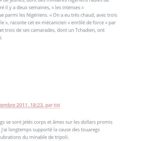
 « les intenses »
parmi les Nigériens. « On a eu très chaud, avec trois
 », raconte cet ex-mécanicien « enrôlé de force » par
et trois de ses camarades, dont un Tchadien, ont
i.
tembre 2011, 18:23
,
par
tizi
s se sont jetés corps et âmes sur les dollars promis
r. j’ai longtemps supporté la cause des touaregs
cubrations du minable de tripoli.