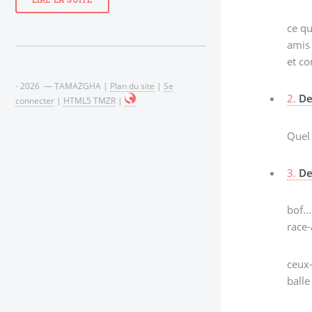
LIRE LA SUITE
ce qu
amis 
et co
- 2026 — TAMAZGHA |
Plan du site
|
Se
2.
De
connecter
|
HTML5 TMZR
|
Quel 
3.
De
bof..
race-
ceux-
balle