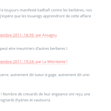
qu’a toujours manifesté kadhafi contre les berbères, nos
j’espère que les touaregs apprendront de cette affaire
tembre 2011, 18:39
,
par
Assagou
peut etre meurtriers d’autres berberes !.
tembre 2011, 19:24
,
par
La Mécréante !
uerre. autrement dit tueur-à-gage. autrement dit une-
ux ! Nombre de crevards de leur engeance ont reçu une
arognards (hyènes et vautours).