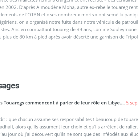
 2002. D’après Almoudène Moha, autre ex-rebelle touareg rentré il y a deux semaines,
ments de l’OTAN et « ses nombreux morts » ont semé la panique 
igériens, on a organisé notre fuite dans notre véhicule de patrouille
listes. Ancien combattant touareg de 39 ans, Lamine Souleymane 
 plus de 80 km à pied après avoir déserté une garnison de Tripol
sages
s Touaregs commencent à parler de leur rôle en Libye...,
5 sep
dit : que chacun assume ses responsabilités ! beaucoup de touareg
adhafi, alors qu’ils assument leur choix et qu’ils arrêtent de ralle
’au jour où j’ai découvert qu’ils ne sont que des inféodés aux élu