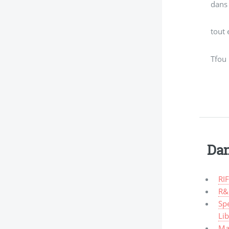
dans 
tout 
Tfou 
Dan
RIF
R&
Spe
Li
Mal