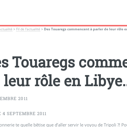
Actualité
>
Fil de l’actualité
>
Des Touaregs commencent à parler de leur rôle en
s Touaregs commen
 leur rôle en Libye..
TEMBRE 2011
E 4 SEPTEMBRE 2011
onnerie te quelle bêtise que d’aller servir le voyou de Tripoli ?! Po