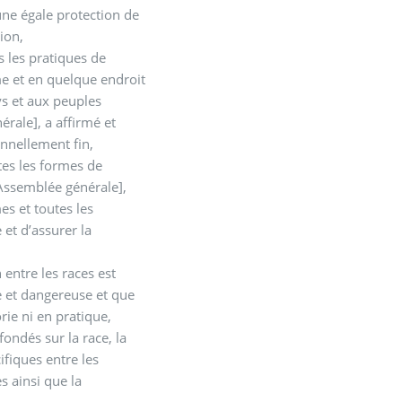
une égale protection de
tion,
 les pratiques de
me et en quelque endroit
ys et aux peuples
rale], a affirmé et
nnellement fin,
tes les formes de
’Assemblée générale],
es et toutes les
et d’assurer la
 entre les races est
 et dangereuse et que
orie ni en pratique,
ondés sur la race, la
ifiques entre les
es ainsi que la