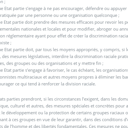
n ;
e Etat partie s’engage à ne pas encourager, défendre ou appuyer 
pratiquée par une personne ou une organisation quelconque ;
e Etat partie doit prendre des mesures efficaces pour revoir les p
mentales nationales et locales et pour modifier, abroger ou annul
ion réglementaire ayant pour effet de créer la discrimination racia
xiste ;
e Etat partie doit, par tous les moyens appropriés, y compris, si 
t, des mesures législatives, interdire la discrimination raciale prat
s, des groupes ou des organisations et y mettre fin ;
e Etat partie s’engage à favoriser, le cas échéant, les organisati
ionnistes multiraciaux et autres moyens propres à éliminer les bar
ourager ce qui tend à renforcer la division raciale.
tats parties prendront, si les circonstances l’exigent, dans les dom
ue, culturel et autres, des mesures spéciales et concrètes pour 
 le développement ou la protection de certains groupes raciaux o
ant à ces groupes en vue de leur garantir, dans des conditions d’ég
ts de l’homme et des libertés fondamentales. Ces mesures ne po