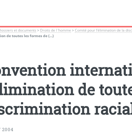
Dossiers et documents
>
Droits de l ’homme
>
Comité pour l’élimination de la dis
tion de toutes les formes de (…)
nvention internati
élimination de tout
scrimination racia
 2004