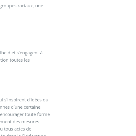
s groupes raciaux, une
theid et s’engagent à
ction toutes les
 s’inspirent d’idées ou
onnes d’une certaine
u encourager toute forme
atement des mesures
ou tous actes de
lés dans la Déclaration