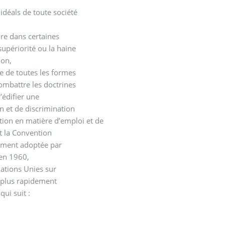
idéals de toute société
ore dans certaines
upériorité ou la haine
ion,
e de toutes les formes
combattre les doctrines
’édifier une
n et de discrimination
ation en matière d’emploi et de
t la Convention
nement adoptée par
 en 1960,
ations Unies sur
e plus rapidement
ui suit :