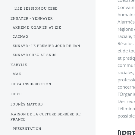
Convainc
111E SESSION DU CERD
humaine
ENNAYER - YENNAYER
Alarmés 
AKKEN D QQAR’EN AT ZIK !
régions 
raciale,
CACNAQ
Résolus 
ENNAYR : LE PREMIER JOUR DE L’AN
et de to
ENNAYR CHEZ AT SNUS
et prati
communau
KABYLIE
raciales
MAK
professi
LIBYA INSURRECTION
concerna
l’Organi
LIBYE
Désireux
LOUNÈS MATOUB
l’élimin
MAISON DE LA CULTURE BERBÈRE DE
possible
FRANCE
PRÉSENTATION
[|PR