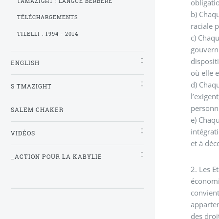
TAMAZIGHT : LANGUE BERBÈRE
obligatio
b) Chaqu
TÉLÉCHARGEMENTS
raciale 
TILELLI : 1994 - 2014
c) Chaqu
gouverne
disposit
ENGLISH
où elle e
d) Chaqu
S TMAZIGHT
l’exigen
personne
SALEM CHAKER
e) Chaqu
intégrat
VIDÉOS
et à déc
_ACTION POUR LA KABYLIE
2. Les E
économiq
convient
apparten
des droi