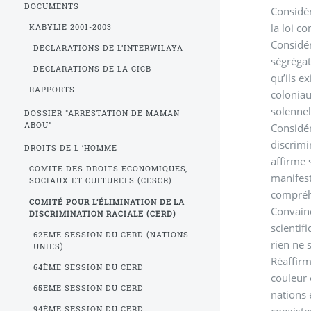
DOCUMENTS
Considér
la loi c
KABYLIE 2001-2003
Considér
DÉCLARATIONS DE L’INTERWILAYA
ségrégat
DÉCLARATIONS DE LA CICB
qu’ils e
RAPPORTS
coloniau
solennel
DOSSIER "ARRESTATION DE MAMAN
ABOU"
Considér
discrimi
DROITS DE L ’HOMME
affirme 
COMITÉ DES DROITS ÉCONOMIQUES,
manifest
SOCIAUX ET CULTURELS (CESCR)
compréhe
COMITÉ POUR L’ÉLIMINATION DE LA
Convainc
DISCRIMINATION RACIALE (CERD)
scientif
62EME SESSION DU CERD (NATIONS
rien ne s
UNIES)
Réaffirm
64ÈME SESSION DU CERD
couleur 
65EME SESSION DU CERD
nations 
coexist
94ÈME SESSION DU CERD