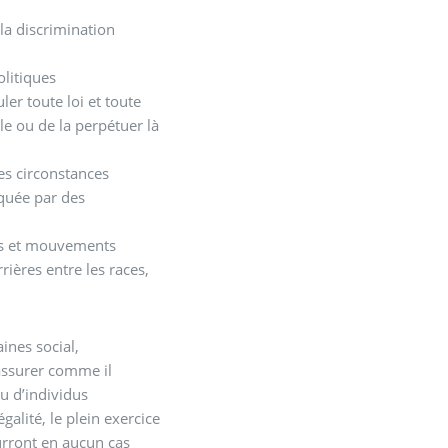
la discrimination
olitiques
er toute loi et toute
le ou de la perpétuer là
les circonstances
iquée par des
ons et mouvements
rières entre les races,
aines social,
assurer comme il
u d’individus
alité, le plein exercice
urront en aucun cas