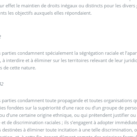
ur effet le maintien de droits inégaux ou distincts pour les diver
eints les objectifs auxquels elles répondaient.
2
s parties condamnent spécialement la ségrégation raciale et l’apar
 à interdire et à éliminer sur les territoires relevant de leur juridi
s de cette nature.
4
2
s parties condamnent toute propagande et toutes organisations qui
ies fondées sur la supériorité d’une race ou d’un groupe de pers
ou d’une certaine origine ethnique, ou qui prétendent justifier o
 et de discrimination raciales ; ils s’engagent à adopter immédi
s destinées à éliminer toute incitation à une telle discrimination, 
nation, et, à cette fin, tenant dûment compte des principes formu