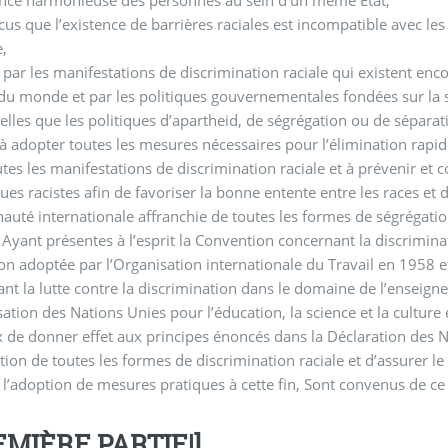
us que l’existence de barrières raciales est incompatible avec les 
,
par les manifestations de discrimination raciale qui existent enc
du monde et par les politiques gouvernementales fondées sur la s
 telles que les politiques d’apartheid, de ségrégation ou de séparat
à adopter toutes les mesures nécessaires pour l’élimination rapid
utes les manifestations de discrimination raciale et à prévenir et 
ques racistes afin de favoriser la bonne entente entre les races et d
té internationale affranchie de toutes les formes de ségrégatio
, Ayant présentes à l’esprit la Convention concernant la discrimin
on adoptée par l’Organisation internationale du Travail en 1958 e
nt la lutte contre la discrimination dans le domaine de l’enseig
sation des Nations Unies pour l’éducation, la science et la culture
 de donner effet aux principes énoncés dans la Déclaration des N
ation de toutes les formes de discrimination raciale et d’assurer l
 l’adoption de mesures pratiques à cette fin, Sont convenus de ce q
EMIÈRE PARTIE|]