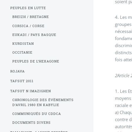
soient p
PEUPLES EN LUTTE
4. Les m
BREIZH / BRETAGNE
groupes 
CORSICA / CORSE
nécessai
EUKADI / PAYS BASQUE
fondame
KURDISTAN
discrimi
distinct
OCCITANIE
fois att
PEUPLES DE L’HEXAGONE
ROJAVA
2
Article 
TAFSUT 2011
1. Les E
TAFSUT N IMAZIGHEN
moyens a
CHRONOLOGIE DES ÉVÈNEMENTS
raciale e
D’AVRIL 1980 EN KABYLIE
a) Chaqu
COMMUNIQUÉS DU CDDCA
contre d
DOCUMENTS DIVERS
autorité