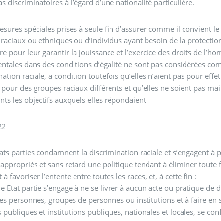
as discriminatoires à l’égard d’une nationalité particulière.
esures spéciales prises à seule fin d’assurer comme il convient le
raciaux ou ethniques ou d’individus ayant besoin de la protection
re pour leur garantir la jouissance et l’exercice des droits de l’ho
ntales dans des conditions d’égalité ne sont pas considérées c
nation raciale, à condition toutefois qu’elles n’aient pas pour effet
s pour des groupes raciaux différents et qu’elles ne soient pas m
eints les objectifs auxquels elles répondaient.
2
2
tats parties condamnent la discrimination raciale et s’engagent à 
ppropriés et sans retard une politique tendant à éliminer toute 
t à favoriser l’entente entre toutes les races, et, à cette fin :
e Etat partie s’engage à ne se livrer à aucun acte ou pratique de d
es personnes, groupes de personnes ou institutions et à faire en 
s publiques et institutions publiques, nationales et locales, se co