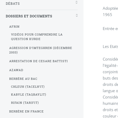
DÉBATS
Adoptée 
1965
DOSSIERS ET DOCUMENTS
AFRIN
Entrée e
VIDÉOS POUR COMPRENDRE LA
QUESTION KURDE
Les Etat
AGRESSION D’IMTEGHREN (DÉCEMBRE
2003)
Considér
ARRESTATION DE CESARE BATTISTI
l’égalit
AZAWAD
conjoint
buts des
BERBÈRE AU BAC
droits d
CHLEUH (TACELH’IT)
langue o
KABYLE (TAQBAYLIT)
Considér
humains 
RIFAIN (TARIFIT)
droits e
BERBÈRE EN FRANCE
couleur 