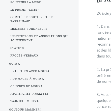
SOUTENIR LA MCBF
LE PROJET "MCBF"
2
Article
COMITÉ DE SOUTIEN ET DE
PARRAINAGE
1. Dans 
MEMBRES FONDATEURS
fondée s
INSTITUTIONS ET ASSOCIATIONS QUI
national
SOUTIENNENT
reconnai
STATUTS
et des l
dans tou
PROCÈS-VERBAUX
MOHYA
2. La pr
ENTRETIEN AVEC MOHYA
préféren
HOMMAGES À MOHYA
de non-r
OEUVRES DE MOHYA
3. Aucun
RECHERCHES, ANALYSES
quelque 
TAJMILT I MUH’YA
concerna
MOULOUD MAMMERI