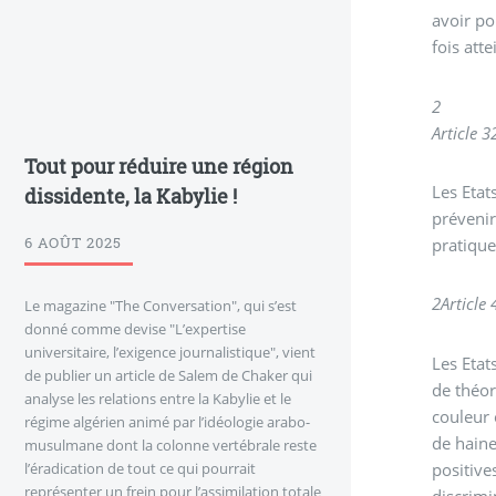
avoir po
fois att
2
Article 3
Tout pour réduire une région
Les Etat
dissidente, la Kabylie !
prévenir,
6 AOÛT 2025
pratique
2
Article 
Le magazine "The Conversation", qui s’est
donné comme devise "L’expertise
universitaire, l’exigence journalistique", vient
Les Etat
de publier un article de Salem de Chaker qui
de théor
analyse les relations entre la Kabylie et le
couleur 
régime algérien animé par l’idéologie arabo-
de haine
musulmane dont la colonne vertébrale reste
positive
l’éradication de tout ce qui pourrait
représenter un frein pour l’assimilation totale
discrimi