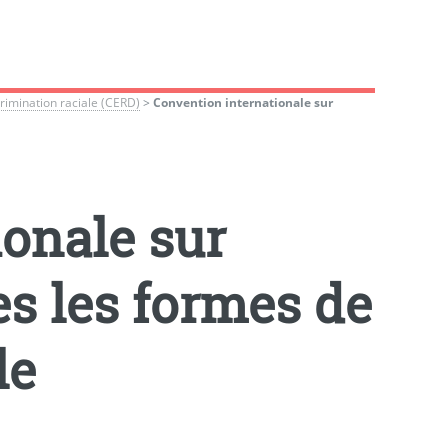
crimination raciale (CERD)
>
Convention internationale sur
onale sur
es les formes de
le