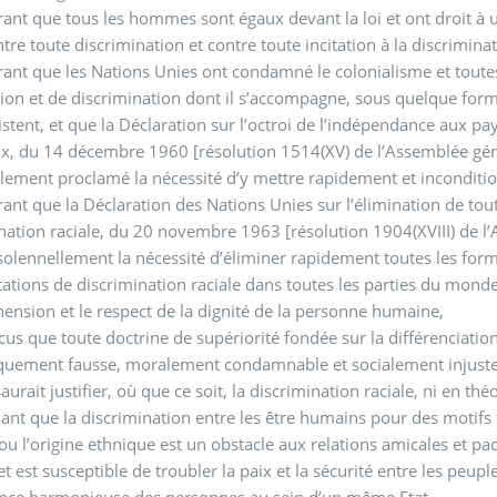
ant que tous les hommes sont égaux devant la loi et ont droit à 
ontre toute discrimination et contre toute incitation à la discrimina
ant que les Nations Unies ont condamné le colonialisme et toutes
ion et de discrimination dont il s’accompagne, sous quelque for
xistent, et que la Déclaration sur l’octroi de l’indépendance aux pa
x, du 14 décembre 1960 [résolution 1514(XV) de l’Assemblée géné
lement proclamé la nécessité d’y mettre rapidement et inconditio
ant que la Déclaration des Nations Unies sur l’élimination de tou
nation raciale, du 20 novembre 1963 [résolution 1904(XVIII) de l
solennellement la nécessité d’éliminer rapidement toutes les form
ations de discrimination raciale dans toutes les parties du monde 
nsion et le respect de la dignité de la personne humaine,
us que toute doctrine de supériorité fondée sur la différenciation
iquement fausse, moralement condamnable et socialement injuste
aurait justifier, où que ce soit, la discrimination raciale, ni en thé
ant que la discrimination entre les être humains pour des motifs f
ou l’origine ethnique est un obstacle aux relations amicales et pac
et est susceptible de troubler la paix et la sécurité entre les peupl
ence harmonieuse des personnes au sein d’un même Etat,