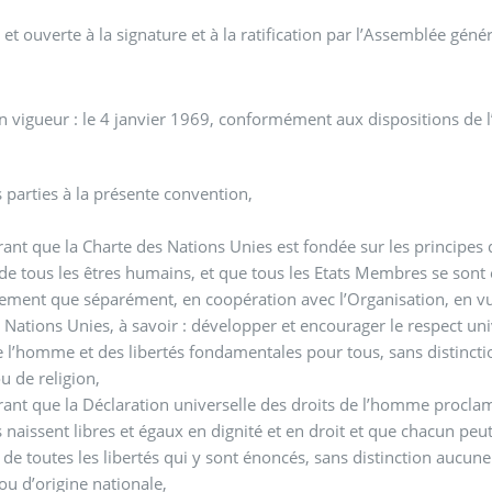
et ouverte à la signature et à la ratification par l’Assemblée gé
n vigueur : le 4 janvier 1969, conformément aux dispositions de l’
s parties à la présente convention,
ant que la Charte des Nations Unies est fondée sur les principes d
é de tous les êtres humains, et que tous les Etats Membres se sont 
ement que séparément, en coopération avec l’Organisation, en vue
 Nations Unies, à savoir : développer et encourager le respect univ
e l’homme et des libertés fondamentales pour tous, sans distincti
u de religion,
ant que la Déclaration universelle des droits de l’homme proclam
naissent libres et égaux en dignité et en droit et que chacun peut
t de toutes les libertés qui y sont énoncés, sans distinction aucu
ou d’origine nationale,