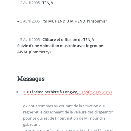
–
2 Avril 2005 :
TENJA
–
3 Avril 2005 :
"SI MUHEND U M’HEND, l’insoumis"
–
5 Avril 2005 :
Clôture et diffusion de TENJA
Suivie d’une Animation musicale avec le groupe
AWAL (Commercy)
Messages
1.
> Cinéma berbère à Longwy,
13 août 2005, 23:53
ok.nous sommes au courant de la situation qui
regne*et le cas écheant de la valeure des dirigeants*
pour ce qui est de l’intervention de Mr nour din
gabzouri :
–
surtout on prégarde de ne pas heurter ni l’église ni