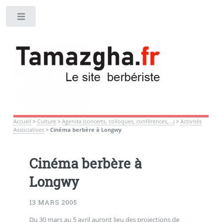
Toggle
Accueil
>
Culture
>
Agenda (concerts, colloques, confèrences,...)
>
Activités
Associatives
>
Cinéma berbère à Longwy
Cinéma berbère à
Longwy
13 MARS 2005
Du 30 mars au 5 avril auront lieu des projections de