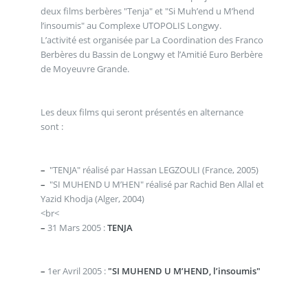
deux films berbères "Tenja" et "Si Muh’end u M’hend
l’insoumis" au Complexe UTOPOLIS Longwy.
L’activité est organisée par La Coordination des Franco
Berbères du Bassin de Longwy et l’Amitié Euro Berbère
de Moyeuvre Grande.
Les deux films qui seront présentés en alternance
sont :
–
"TENJA" réalisé par Hassan LEGZOULI (France, 2005)
–
"SI MUHEND U M’HEN" réalisé par Rachid Ben Allal et
Yazid Khodja (Alger, 2004)
<br<
–
31 Mars 2005 :
TENJA
–
1er Avril 2005 :
"SI MUHEND U M’HEND, l’insoumis"