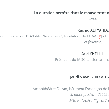
La question berbère dans le mouvement n
avec
Rachid ALI YAHIA,
ur de la crise de 1949 dite "berbériste", fondateur du FUAA
[
2
]
et 
et fédérale
,
Said KHELLIL,
Président du MDC, ancien anim
Jeudi 5 avril 2007 à 1
Amphithéâtre Duran, bâtiment Esclangon de l’u
5, place Jussieu - 75005 
Métro : Jussieu (lignes 7 