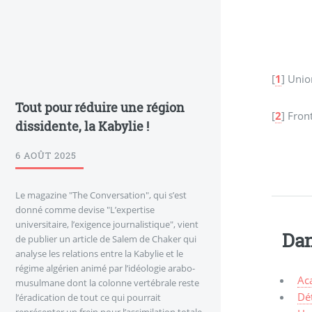
[
1
]
Union
Tout pour réduire une région
[
2
]
Front
dissidente, la Kabylie !
6 AOÛT 2025
Le magazine "The Conversation", qui s’est
donné comme devise "L’expertise
universitaire, l’exigence journalistique", vient
Dan
de publier un article de Salem de Chaker qui
analyse les relations entre la Kabylie et le
régime algérien animé par l’idéologie arabo-
Aca
musulmane dont la colonne vertébrale reste
Dét
l’éradication de tout ce qui pourrait
représenter un frein pour l’assimilation totale