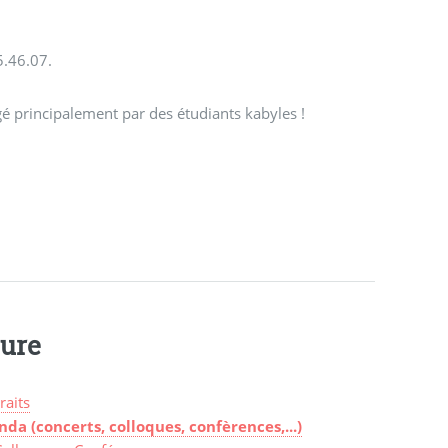
5.46.07.
é principalement par des étudiants kabyles !
ture
raits
nda (concerts, colloques, confèrences,...)