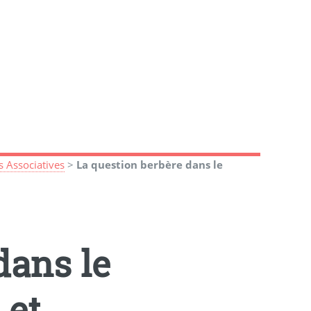
és Associatives
>
La question berbère dans le
dans le
 et