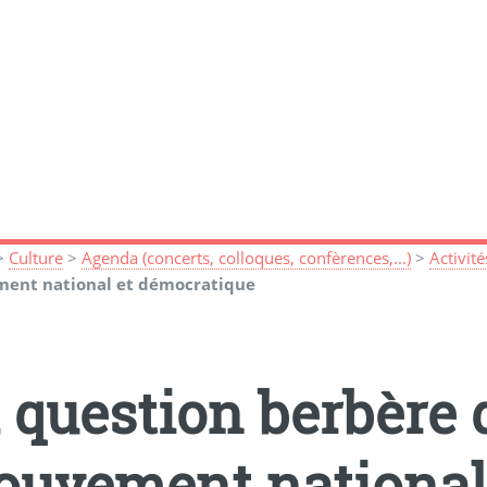
>
Culture
>
Agenda (concerts, colloques, confèrences,...)
>
Activit
ent national et démocratique
 question berbère 
uvement national