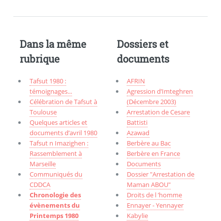
Dans la même
Dossiers et
rubrique
documents
Tafsut 1980 :
AFRIN
témoignages...
Agression d’Imteghren
Célébration de Tafsut à
(Décembre 2003)
Toulouse
Arrestation de Cesare
Quelques articles et
Battisti
documents d’avril 1980
Azawad
Tafsut n Imazighen :
Berbère au Bac
Rassemblement à
Berbère en France
Marseille
Documents
Communiqués du
Dossier "Arrestation de
CDDCA
Maman ABOU"
Chronologie des
Droits de l ’homme
évènements du
Ennayer - Yennayer
Printemps 1980
Kabylie