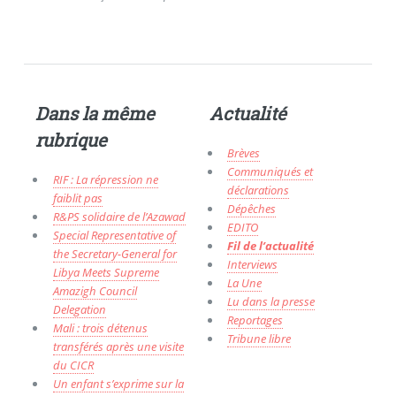
Dans la même
Actualité
rubrique
Brèves
Communiqués et
RIF : La répression ne
déclarations
faiblit pas
Dépêches
R&PS solidaire de l’Azawad
EDITO
Special Representative of
Fil de l’actualité
the Secretary-General for
Interviews
Libya Meets Supreme
La Une
Amazigh Council
Lu dans la presse
Delegation
Reportages
Mali : trois détenus
Tribune libre
transférés après une visite
du CICR
Un enfant s’exprime sur la