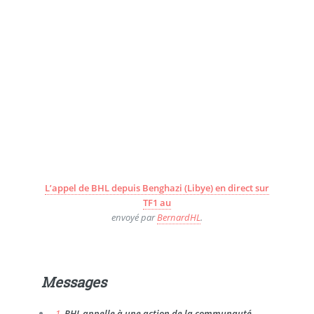
L’appel de BHL depuis Benghazi (Libye) en direct sur
TF1 au
envoyé par
BernardHL
.
Messages
1.
BHL appelle à une action de la communauté