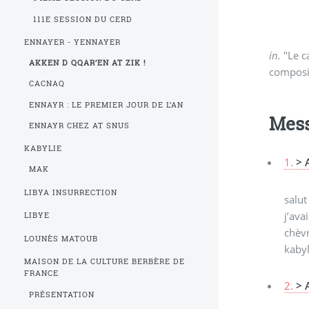
111E SESSION DU CERD
ENNAYER - YENNAYER
in.
"Le ca
AKKEN D QQAR’EN AT ZIK !
composit
CACNAQ
ENNAYR : LE PREMIER JOUR DE L’AN
Mes
ENNAYR CHEZ AT SNUS
KABYLIE
1.
> 
MAK
LIBYA INSURRECTION
salut
j’ava
LIBYE
chèvr
LOUNÈS MATOUB
kabyl
MAISON DE LA CULTURE BERBÈRE DE
FRANCE
2.
> 
PRÉSENTATION