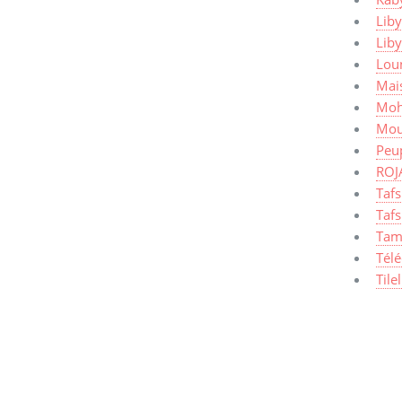
Liby
Lib
Lou
Mais
Moh
Mou
Peup
ROJ
Taf
Tafs
Tam
Tél
Tile