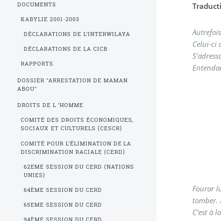
DOCUMENTS
Traduct
KABYLIE 2001-2003
Autrefois
DÉCLARATIONS DE L’INTERWILAYA
Celui-ci 
DÉCLARATIONS DE LA CICB
S’adressa
RAPPORTS
Entendan
DOSSIER "ARRESTATION DE MAMAN
ABOU"
DROITS DE L ’HOMME
COMITÉ DES DROITS ÉCONOMIQUES,
SOCIAUX ET CULTURELS (CESCR)
COMITÉ POUR L’ÉLIMINATION DE LA
DISCRIMINATION RACIALE (CERD)
62EME SESSION DU CERD (NATIONS
UNIES)
Fourar lu
64ÈME SESSION DU CERD
tomber. L
65EME SESSION DU CERD
C’est à 
94ÈME SESSION DU CERD