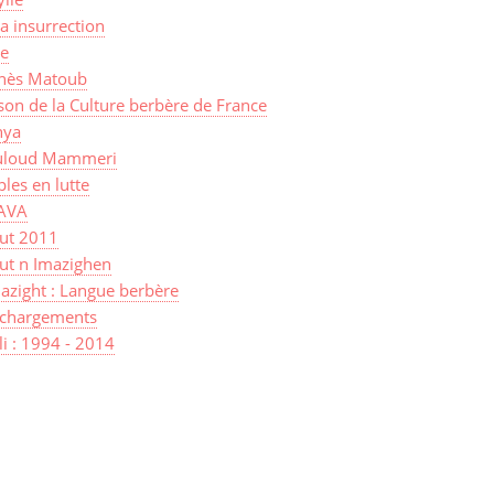
a insurrection
ye
nès Matoub
on de la Culture berbère de France
ya
loud Mammeri
les en lutte
AVA
sut 2011
ut n Imazighen
azight : Langue berbère
échargements
lli : 1994 - 2014