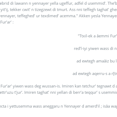
brid di lawann n yennayer yella ugeffur, adfel d usemmid’. The’
yit’ij, tekker cwit’ n tizegzewt di tmurt. Ass nni teffegh taghat’ gher
nnayer, teffeghed’ ur texdimed’ acemma." Akken yesla Yennayer i 
ur’ar’ :
"Ttxil-ek a âemmi Fur’
red’l-iyi yiwen wass di 
ad ewtegh amaâiz bu l
ad ewtegh aqerru-s a r[t
d Fur’ar’ yiwen wass deg wussan-is. Imiren kan tetchur’ tegnawt d as
yettr’uzu t’jur’. Imiren taghat’ nni yellan di berr’a teqqur’ s usemm
cta i yettusemma wass aneggaru n Yennayer d amerd’il ; isâa wag