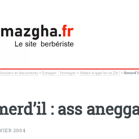
Dossiers et documents
>
Ennayer - Yennayer
>
Akken d qqar’en at Zik !
>
Amerd’i
erd’il : ass anegg
VIER 2004