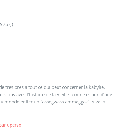
975 (I)
de très près à tout ce qui peut concerner la kabylie,
ersions avec l’histoire de la vieille femme et non d’une
res du monde entier un "assegwass ammeggaz". vive la
par
uperso