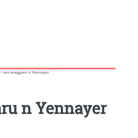
l : ass aneggaru n Yennayer
aru n Yennayer