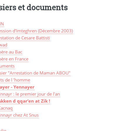
siers et documents
IN
ession d’Imteghren (Décembre 2003)
station de Cesare Battisti
wad
bère au Bac
bère en France
uments
sier "Arrestation de Maman ABOU"
its de l ’homme
ayer - Yennayer
nnayr : le premier jour de l’an
Akken d qqar’en at Zik !
Cacnaq
Ennayr chez At Snus
lie