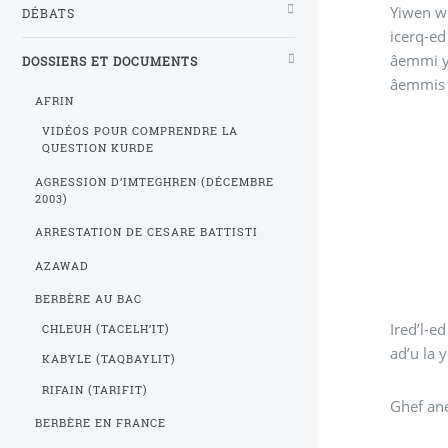
Yiwen we
DÉBATS
icerq-ed 
âemmi ye
DOSSIERS ET DOCUMENTS
âemmis F
AFRIN
VIDÉOS POUR COMPRENDRE LA
QUESTION KURDE
AGRESSION D’IMTEGHREN (DÉCEMBRE
2003)
ARRESTATION DE CESARE BATTISTI
AZAWAD
BERBÈRE AU BAC
Ired’l-e
CHLEUH (TACELH’IT)
ad’u la 
KABYLE (TAQBAYLIT)
RIFAIN (TARIFIT)
Ghef ane
BERBÈRE EN FRANCE