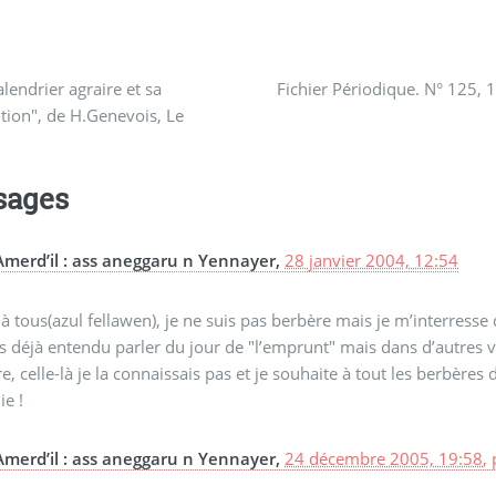
lendrier agraire et sa
Fichier Périodique. N° 125, 1
ion", de H.Genevois, Le
sages
Amerd’il : ass aneggaru n Yennayer,
28 janvier 2004, 12:54
 à tous(azul fellawen), je ne suis pas berbère mais je m’interresse 
is déjà entendu parler du jour de "l’emprunt" mais dans d’autres v
e, celle-là je la connaissais pas et je souhaite à tout les berbè
ie !
Amerd’il : ass aneggaru n Yennayer,
24 décembre 2005, 19:58
,