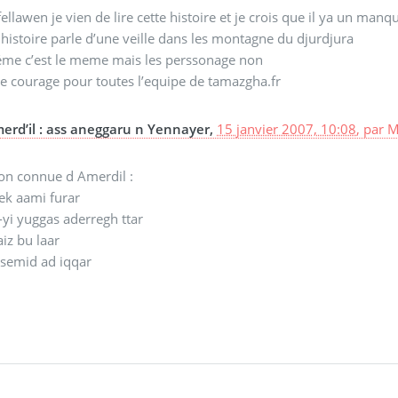
fellawen je vien de lire cette histoire et je crois que il ya un man
 histoire parle d’une veille dans les montagne du djurdjura
héme c’est le meme mais les perssonage non
e courage pour toutes l’equipe de tamazgha.fr
erd’il : ass aneggaru n Yennayer,
15 janvier 2007, 10:08
,
par
M
on connue d Amerdil :
-ek aami furar
-yi yuggas aderregh ttar
iz bu laar
usemid ad iqqar