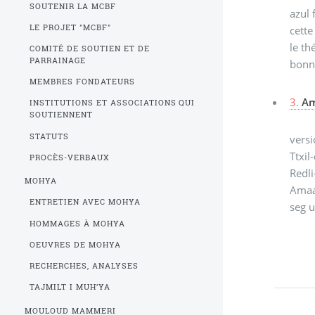
SOUTENIR LA MCBF
azul 
LE PROJET "MCBF"
cette
le t
COMITÉ DE SOUTIEN ET DE
PARRAINAGE
bonn
MEMBRES FONDATEURS
3.
Am
INSTITUTIONS ET ASSOCIATIONS QUI
SOUTIENNENT
STATUTS
versi
Ttxil
PROCÈS-VERBAUX
Redli
MOHYA
Amaa
ENTRETIEN AVEC MOHYA
seg 
HOMMAGES À MOHYA
OEUVRES DE MOHYA
RECHERCHES, ANALYSES
TAJMILT I MUH’YA
MOULOUD MAMMERI