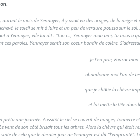
ion.
, durant le mois de Yennayer, il y avait eu des orages, de la neige et
achevé, le soleil se mit à luire et un peu de verdure poussa sur le sol.
nt à Yennayer, elle lui dit : "ton c.., Yennayer mon ami, tu nous a q
t ces paroles, Yennayer sentit son coeur bondir de colère. S’adressant
Je t’en prie, Fourar mon
abandonne-moi l’un de tes
que je châtie la chèvre im
et lui mette la tête dans l
i prêta une journée. Aussitôt le ciel se couvrit de nuages, tonnerre et 
e vent de son côté brisait tous les arbres. Alors la chèvre qui était r
la suite de cela que le dernier jour de Yennayer est dit "l’emprunté".