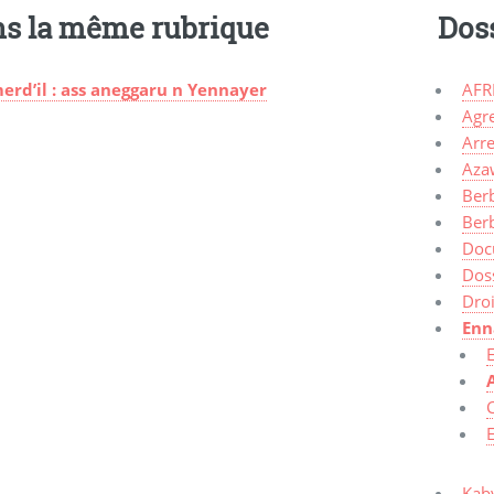
s la même rubrique
Dos
erd’il : ass aneggaru n Yennayer
AFR
Agr
Arre
Aza
Ber
Ber
Doc
Dos
Dro
Enn
E
Kaby