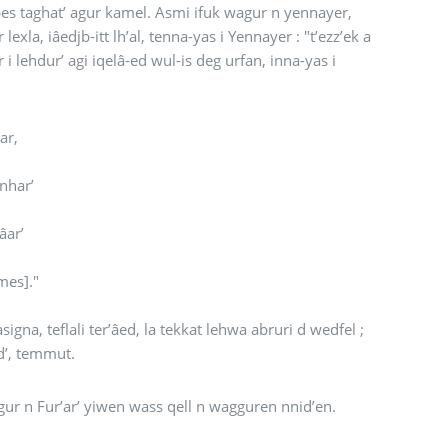
bes taghat’ agur kamel. Asmi ifuk wagur n yennayer,
 lexla, iâedjb-itt lh’al, tenna-yas i Yennayer : "t’ezz’ek a
lehdur’ agi iqelâ-ed wul-is deg urfan, inna-yas i
ar,
nnhar’
âar’
mes]."
igna, teflali ter’âed, la tekkat lehwa abruri d wedfel ;
id’, temmut.
ur n Fur’ar’ yiwen wass qell n wagguren nnid’en.