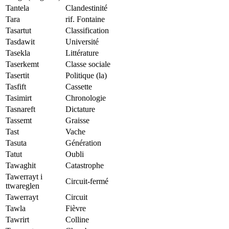
Tantela
Clandestinité
Tara
rif. Fontaine
Tasartut
Classification
Tasdawit
Université
Tasekla
Littérature
Taserkemt
Classe sociale
Tasertit
Politique (la)
Tasfift
Cassette
Tasimirt
Chronologie
Tasnareft
Dictature
Tassemt
Graisse
Tast
Vache
Tasuta
Génération
Tatut
Oubli
Tawaghit
Catastrophe
Tawerrayt i
Circuit-fermé
ttwareglen
Tawerrayt
Circuit
Tawla
Fièvre
Tawrirt
Colline