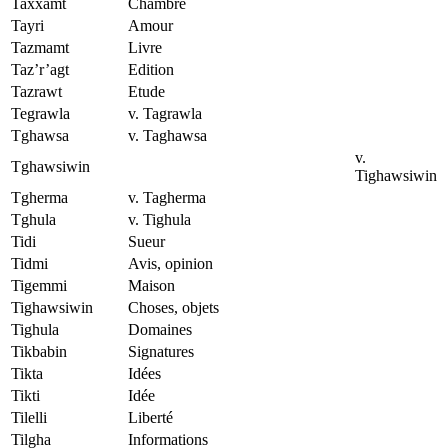
Taxxamt
Chambre
Tayri
Amour
Tazmamt
Livre
Taz’r’agt
Edition
Tazrawt
Etude
Tegrawla
v. Tagrawla
Tghawsa
v. Taghawsa
v.
Tghawsiwin
Tighawsiwin
Tgherma
v. Tagherma
Tghula
v. Tighula
Tidi
Sueur
Tidmi
Avis, opinion
Tigemmi
Maison
Tighawsiwin
Choses, objets
Tighula
Domaines
Tikbabin
Signatures
Tikta
Idées
Tikti
Idée
Tilelli
Liberté
Tilgha
Informations