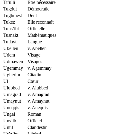
Tt’ulli
Etre nécessaire
Tugdut
Démocratie
Tughmest
Dent
Tukez
Elle reconnaît
Tuns’ibt
Officielle
Tusnakt
Mathématiques
Tutlayt
Langue
Ubellen
v. Abellen
Udem
Visage
Udmawen
Visages
Ugemmay
v. Agemmay
Ugherim
Citadin
Ul
Cœur
Ulubbed
v. Alubbed
Umagrad
v. Amagrad
Umaynut
v. Amaynut
Uneqqis
v. Aneqqis
Ungal
Roman
Uns’ib
Officiel
Until
Clandestin
Ur’z’im
Libéral