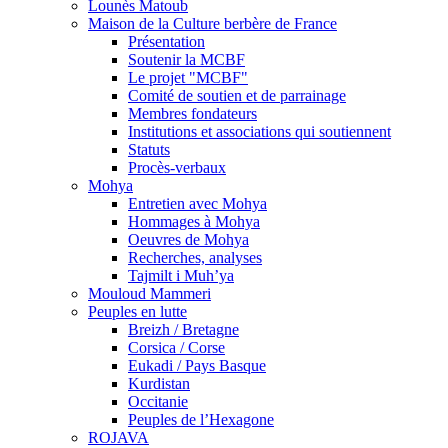
Lounès Matoub
Maison de la Culture berbère de France
Présentation
Soutenir la MCBF
Le projet "MCBF"
Comité de soutien et de parrainage
Membres fondateurs
Institutions et associations qui soutiennent
Statuts
Procès-verbaux
Mohya
Entretien avec Mohya
Hommages à Mohya
Oeuvres de Mohya
Recherches, analyses
Tajmilt i Muh’ya
Mouloud Mammeri
Peuples en lutte
Breizh / Bretagne
Corsica / Corse
Eukadi / Pays Basque
Kurdistan
Occitanie
Peuples de l’Hexagone
ROJAVA