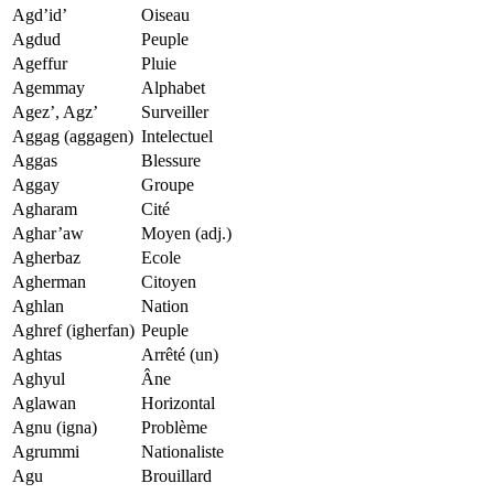
Agd’id’
Oiseau
Agdud
Peuple
Ageffur
Pluie
Agemmay
Alphabet
Agez’, Agz’
Surveiller
Aggag (aggagen)
Intelectuel
Aggas
Blessure
Aggay
Groupe
Agharam
Cité
Aghar’aw
Moyen (adj.)
Agherbaz
Ecole
Agherman
Citoyen
Aghlan
Nation
Aghref (igherfan)
Peuple
Aghtas
Arrêté (un)
Aghyul
Âne
Aglawan
Horizontal
Agnu (igna)
Problème
Agrummi
Nationaliste
Agu
Brouillard