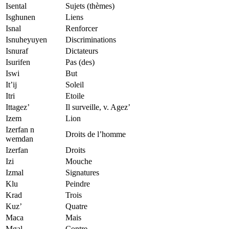
Isental
Sujets (thèmes)
Isghunen
Liens
Isnal
Renforcer
Isnuheyuyen
Discriminations
Isnuraf
Dictateurs
Isurifen
Pas (des)
Iswi
But
It’ij
Soleil
Itri
Etoile
Ittagez’
Il surveille, v. Agez’
Izem
Lion
Izerfan n
Droits de l’homme
wemdan
Izerfan
Droits
Izi
Mouche
Izmal
Signatures
Klu
Peindre
Krad
Trois
Kuz’
Quatre
Maca
Mais
Mgal
Contre