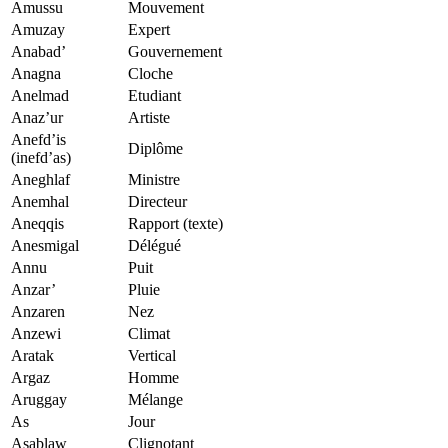
Amussu
Mouvement
Amuzay
Expert
Anabad’
Gouvernement
Anagna
Cloche
Anelmad
Etudiant
Anaz’ur
Artiste
Anefd’is
Diplôme
(inefd’as)
Aneghlaf
Ministre
Anemhal
Directeur
Aneqqis
Rapport (texte)
Anesmigal
Délégué
Annu
Puit
Anzar’
Pluie
Anzaren
Nez
Anzewi
Climat
Aratak
Vertical
Argaz
Homme
Aruggay
Mélange
As
Jour
Asablaw
Clignotant