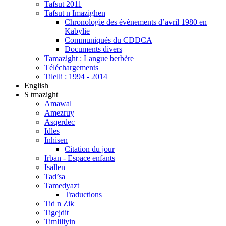
Tafsut 2011
Tafsut n Imazighen
Chronologie des évènements d’avril 1980 en
Kabylie
Communiqués du CDDCA
Documents divers
Tamazight : Langue berbère
Téléchargements
Tilelli : 1994 - 2014
English
S tmazight
Amawal
Amezruy
Asqerdec
Idles
Inhisen
Citation du jour
Irban - Espace enfants
Isallen
Tad’sa
Tamedyazt
Traductions
Tid n Zik
Tigejdit
Timliliyin