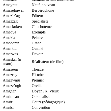
Amaynut
Neuf, nouveau
Amazghawal
Berbérophone
Amaz’r’ag
Editeur
Amazzag
Spécialiste
Ameckuken
Chuchotement
Amedya
Exemple
Amekla
Peintre
Ameqqran
Grand
Amerkid
Qualité
Amerwas
Devoir
Ameskar (n
Réalisateur (de film)
usaru)
Amezgun
Théâtre
Amezruy
Histoire
Amezwaru
Premier
Amezz’ugh
Oreille
Amghar
Doyen / k. Vieux
Amharsan
Colonialiste
Amsir
Cours (pédagogique)
Amsisi
Convention