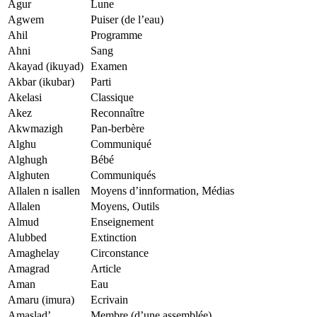
Agur
Lune
Agwem
Puiser (de l’eau)
Ahil
Programme
Ahni
Sang
Akayad (ikuyad)
Examen
Akbar (ikubar)
Parti
Akelasi
Classique
Akez
Reconnaître
Akwmazigh
Pan-berbère
Alghu
Communiqué
Alghugh
Bébé
Alghuten
Communiqués
Allalen n isallen
Moyens d’innformation, Médias
Allalen
Moyens, Outils
Almud
Enseignement
Alubbed
Extinction
Amaghelay
Circonstance
Amagrad
Article
Aman
Eau
Amaru (imura)
Ecrivain
Amaslad’
Membre (d’une assemblée)