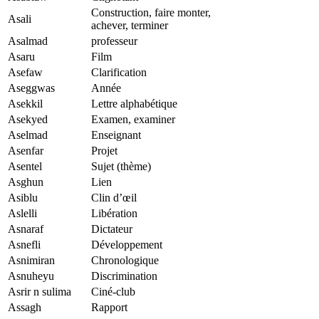
Construction, faire monter,
Asali
achever, terminer
Asalmad
professeur
Asaru
Film
Asefaw
Clarification
Aseggwas
Année
Asekkil
Lettre alphabétique
Asekyed
Examen, examiner
Aselmad
Enseignant
Asenfar
Projet
Asentel
Sujet (thème)
Asghun
Lien
Asiblu
Clin d’œil
Aslelli
Libération
Asnaraf
Dictateur
Asnefli
Développement
Asnimiran
Chronologique
Asnuheyu
Discrimination
Asrir n sulima
Ciné-club
Assagh
Rapport