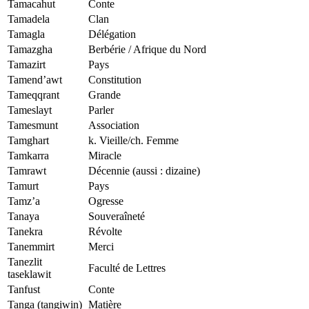
Tamacahut
Conte
Tamadela
Clan
Tamagla
Délégation
Tamazgha
Berbérie / Afrique du Nord
Tamazirt
Pays
Tamend’awt
Constitution
Tameqqrant
Grande
Tameslayt
Parler
Tamesmunt
Association
Tamghart
k. Vieille/ch. Femme
Tamkarra
Miracle
Tamrawt
Décennie (aussi : dizaine)
Tamurt
Pays
Tamz’a
Ogresse
Tanaya
Souveraîneté
Tanekra
Révolte
Tanemmirt
Merci
Tanezlit
Faculté de Lettres
taseklawit
Tanfust
Conte
Tanga (tangiwin)
Matière