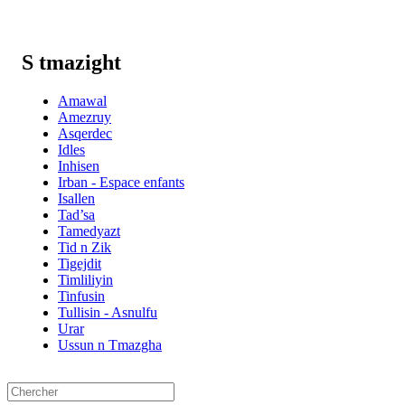
S tmazight
Amawal
Amezruy
Asqerdec
Idles
Inhisen
Irban - Espace enfants
Isallen
Tad’sa
Tamedyazt
Tid n Zik
Tigejdit
Timliliyin
Tinfusin
Tullisin - Asnulfu
Urar
Ussun n Tmazgha