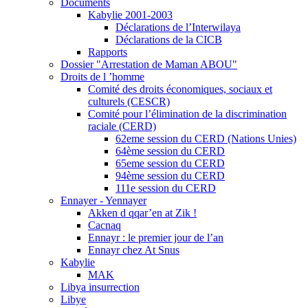
Documents
Kabylie 2001-2003
Déclarations de l’Interwilaya
Déclarations de la CICB
Rapports
Dossier "Arrestation de Maman ABOU"
Droits de l ’homme
Comité des droits économiques, sociaux et
culturels (CESCR)
Comité pour l’élimination de la discrimination
raciale (CERD)
62eme session du CERD (Nations Unies)
64ème session du CERD
65eme session du CERD
94ème session du CERD
111e session du CERD
Ennayer - Yennayer
Akken d qqar’en at Zik !
Cacnaq
Ennayr : le premier jour de l’an
Ennayr chez At Snus
Kabylie
MAK
Libya insurrection
Libye