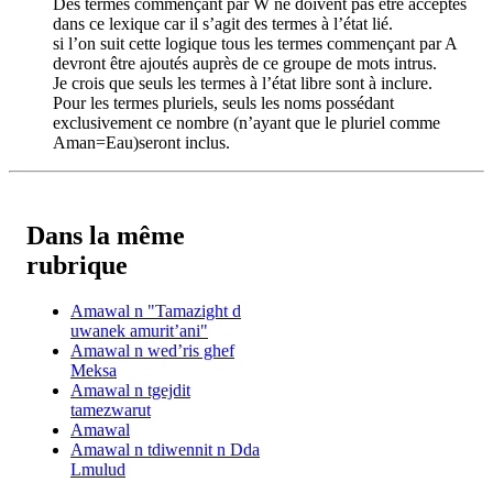
Des termes commençant par W ne doivent pas être acceptés
dans ce lexique car il s’agit des termes à l’état lié.
si l’on suit cette logique tous les termes commençant par A
devront être ajoutés auprès de ce groupe de mots intrus.
Je crois que seuls les termes à l’état libre sont à inclure.
Pour les termes pluriels, seuls les noms possédant
exclusivement ce nombre (n’ayant que le pluriel comme
Aman=Eau)seront inclus.
Dans la même
rubrique
Amawal n "Tamazight d
uwanek amurit’ani"
Amawal n wed’ris ghef
Meksa
Amawal n tgejdit
tamezwarut
Amawal
Amawal n tdiwennit n Dda
Lmulud