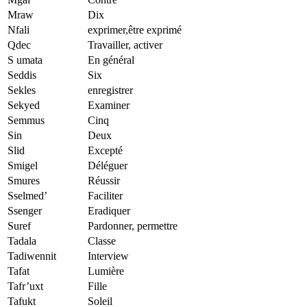
Mraw
Dix
Nfali
exprimer,être exprimé
Qdec
Travailler, activer
S umata
En général
Seddis
Six
Sekles
enregistrer
Sekyed
Examiner
Semmus
Cinq
Sin
Deux
Slid
Excepté
Smigel
Déléguer
Smures
Réussir
Sselmed’
Faciliter
Ssenger
Eradiquer
Suref
Pardonner, permettre
Tadala
Classe
Tadiwennit
Interview
Tafat
Lumière
Tafr’uxt
Fille
Tafukt
Soleil