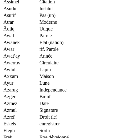
Assimel
Citation
Asudu
Institut
Asurif
Pas (un)
Atrar
Moderne
Âutiq
Utique
Awal
Parole
Awanek
Etat (nation)
Awar
rif. Parole
Awat’ay
Année
Awerray
Circulaire
Awtul
Lapin
Axxam
Maison
Ayur
Lune
Azarug
Indépendance
Azger
Bœuf
Azmez
Date
Azmul
Signature
Azref
Droit (le)
Eskels
enregistrer
Ffegh
Sortir
Frek
Etre développé