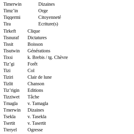
Timerwin
Dizaines
Timz’in
Orge
Tiqqermi
Citoyenneté
Tira
Ecriture(s)
Tirkeft
Clique
Tisnuraf
Dictatures
Tissit
Boisson
Tisutwin
Générations
Tixsi
k. Brebis / tg. Chèvre
Tiz’gi
Forêt
Tizi
Col
Tiziri
Clair de lune
Tizlit
Chanson
Tiz’rigin
Editions
Tizziwet
Tâche
Tmagla
v. Tamagla
Tmerwin
Dizaines
Tsekla
v. Tasekla
Tsertit
v. Tasertit
Tteryel
Ogresse