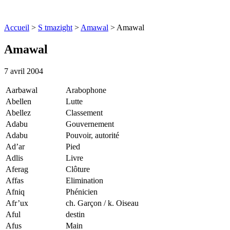
Accueil
>
S tmazight
>
Amawal
>
Amawal
Amawal
7 avril 2004
Aarbawal
Arabophone
Abellen
Lutte
Abellez
Classement
Adabu
Gouvernement
Adabu
Pouvoir, autorité
Ad’ar
Pied
Adlis
Livre
Aferag
Clôture
Affas
Elimination
Afniq
Phénicien
Afr’ux
ch. Garçon / k. Oiseau
Aful
destin
Afus
Main