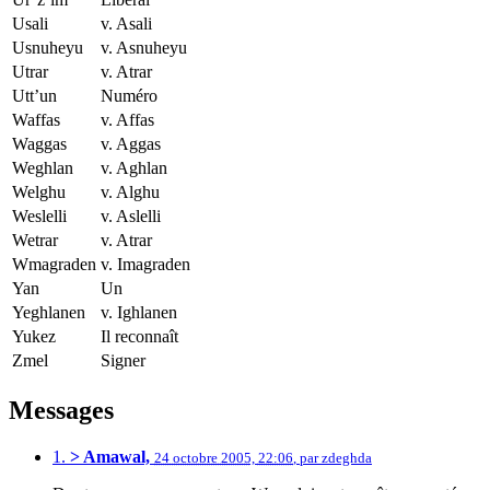
Usali
v. Asali
Usnuheyu
v. Asnuheyu
Utrar
v. Atrar
Utt’un
Numéro
Waffas
v. Affas
Waggas
v. Aggas
Weghlan
v. Aghlan
Welghu
v. Alghu
Weslelli
v. Aslelli
Wetrar
v. Atrar
Wmagraden
v. Imagraden
Yan
Un
Yeghlanen
v. Ighlanen
Yukez
Il reconnaît
Zmel
Signer
Messages
1.
> Amawal,
24 octobre 2005, 22:06
,
par
zdeghda