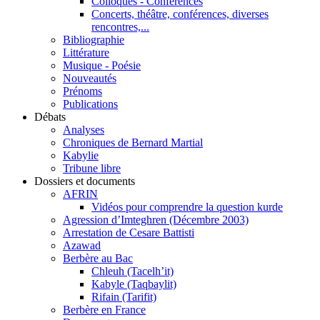
Colloques - Conférences
Concerts, théâtre, conférences, diverses
rencontres,...
Bibliographie
Littérature
Musique - Poésie
Nouveautés
Prénoms
Publications
Débats
Analyses
Chroniques de Bernard Martial
Kabylie
Tribune libre
Dossiers et documents
AFRIN
Vidéos pour comprendre la question kurde
Agression d’Imteghren (Décembre 2003)
Arrestation de Cesare Battisti
Azawad
Berbère au Bac
Chleuh (Tacelh’it)
Kabyle (Taqbaylit)
Rifain (Tarifit)
Berbère en France