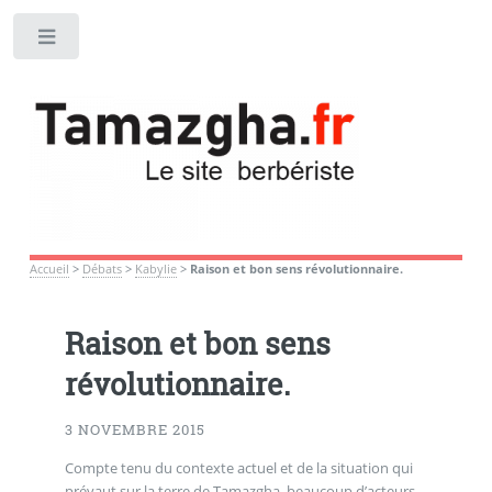
Toggle
Accueil
>
Débats
>
Kabylie
>
Raison et bon sens révolutionnaire.
Raison et bon sens
révolutionnaire.
3 NOVEMBRE 2015
Compte tenu du contexte actuel et de la situation qui
prévaut sur la terre de Tamazgha, beaucoup d’acteurs