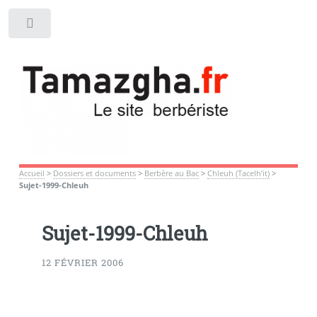
Toggle
Accueil
>
Dossiers et documents
>
Berbère au Bac
>
Chleuh (Tacelh’it)
>
Sujet-1999-Chleuh
Sujet-1999-Chleuh
12 FÉVRIER 2006