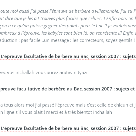
oute moi aussi j’ai passé l’épreuve de berbere a villemonble, j’ai eu l
ut dire que je les ait trouvés plus faciles que celui-ci ! Enfin bon, o
çon a ce qu’on puisse gagner des points pour le bac !! Je voulais aussi
mbreux à l’épreuve, les kabyles sont bien là, on représente !!! Enfin v
aduction : pas facile...un message : les correcteurs, soyez gentils !
L’épreuve facultative de berbère au Bac, session 2007 : sujets 
ec vos inchallah vous aurez aratiw n tyazit
épreuve facultative de berbère au Bac, session 2007 : sujets et c
 a tous alors moi j’ai passé l’épreuve mais c’est celle de chleuh et
n ligne s’il vous plait ! merci et à très bientot inchallah
L’épreuve facultative de berbère au Bac, session 2007 : sujets 