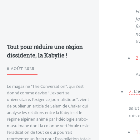
Ec
fa
fa
no
tr
Tout pour réduire une région
dissidente, la Kabylie !
2.
6 AOÛT 2025
Av
Le magazine "The Conversation", qui s’est
2.
L’
donné comme devise "L’expertise
universitaire, l’exigence journalistique", vient
de publier un article de Salem de Chaker qui
salut
analyse les relations entre la Kabylie et le
mis e
régime algérien animé par l’idéologie arabo-
musulmane dont la colonne vertébrale reste
1.
l’éradication de tout ce qui pourrait
représenter un frein pour l’assimilation totale