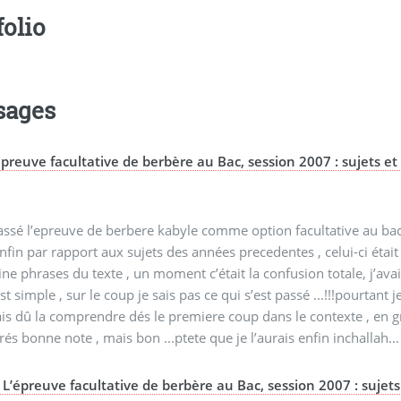
folio
sages
épreuve facultative de berbère au Bac, session 2007 : sujets et c
,
passé l’epreuve de berbere kabyle comme option facultative au bac ,
enfin par rapport aux sujets des années precedentes , celui-ci était
ine phrases du texte , un moment c’était la confusion totale, j’av
est simple , sur le coup je sais pas ce qui s’est passé ...!!!pour
ais dû la comprendre dés le premiere coup dans le contexte , en gro
rés bonne note , mais bon ...ptete que je l’aurais enfin inchallah...
L’épreuve facultative de berbère au Bac, session 2007 : sujets 