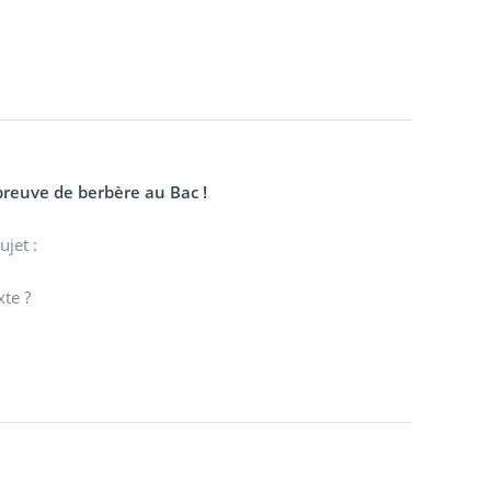
preuve de berbère au Bac !
ujet :
xte ?