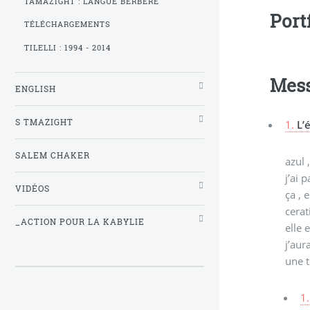
TAMAZIGHT : LANGUE BERBÈRE
Port
TÉLÉCHARGEMENTS
TILELLI : 1994 - 2014
Mes
ENGLISH
S TMAZIGHT
1.
L’
SALEM CHAKER
azul 
j’ai 
VIDÉOS
ça , 
cerat
_ACTION POUR LA KABYLIE
elle 
j’aur
une t
1.