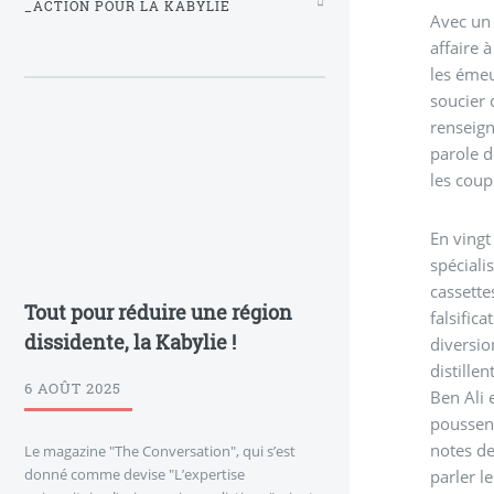
_ACTION POUR LA KABYLIE
Avec un 
affaire 
les émeu
soucier 
renseign
parole d
les coup
En vingt
spéciali
cassette
Tout pour réduire une région
falsific
dissidente, la Kabylie !
diversio
distille
6 AOÛT 2025
Ben Ali e
poussent
notes de
Le magazine "The Conversation", qui s’est
donné comme devise "L’expertise
parler l