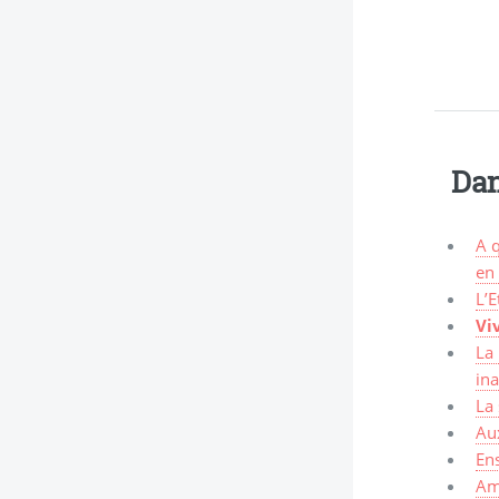
Dan
A q
en
L’E
Vi
La 
in
La
Au
En
Am