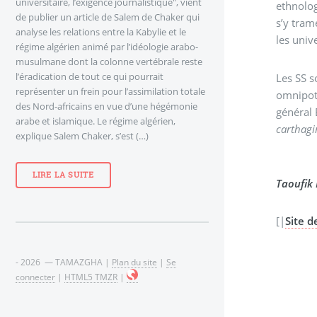
universitaire, l’exigence journalistique", vient
ethnolog
de publier un article de Salem de Chaker qui
s’y tram
analyse les relations entre la Kabylie et le
les unive
régime algérien animé par l’idéologie arabo-
musulmane dont la colonne vertébrale reste
l’éradication de tout ce qui pourrait
Les SS s
représenter un frein pour l’assimilation totale
omnipote
des Nord-africains en vue d’une hégémonie
général 
arabe et islamique. Le régime algérien,
carthagi
explique Salem Chaker, s’est (…)
LIRE LA SUITE
Taoufik 
[|
Site d
- 2026 — TAMAZGHA |
Plan du site
|
Se
connecter
|
HTML5 TMZR
|