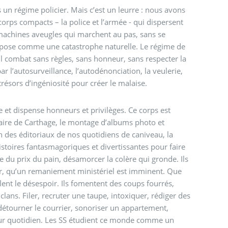
un régime policier. Mais c’est un leurre : nous avons
orps compacts – la police et l’armée - qui dispersent
 machines aveugles qui marchent au pas, sans se
impose comme une catastrophe naturelle. Le régime de
. Il combat sans règles, sans honneur, sans respecter la
r l’autosurveillance, l’autodénonciation, la veulerie,
résors d’ingéniosité pour créer le malaise.
re et dispense honneurs et privilèges. Ce corps est
aire de Carthage, le montage d’albums photo et
n des éditoriaux de nos quotidiens de caniveau, la
istoires fantasmagoriques et divertissantes pour faire
e du prix du pain, désamorcer la colère qui gronde. Ils
l’air, qu’un remaniement ministériel est imminent. Que
ufflent le désespoir. Ils fomentent des coups fourrés,
clans. Filer, recruter une taupe, intoxiquer, rédiger des
détourner le courrier, sonoriser un appartement,
 leur quotidien. Les SS étudient ce monde comme un