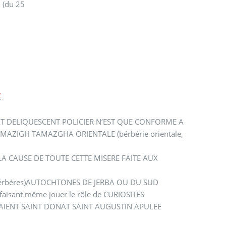
6 (du 25
z
AT DELIQUESCENT POLICIER N’EST QUE CONFORME A
E AMAZIGH TAMAZGHA ORIENTALE (bérbérie orientale,
nt LA CAUSE DE TOUTE CETTE MISERE FAITE AUX
HS(bérbéres)AUTOCHTONES DE JERBA OU DU SUD
aisant même jouer le rôle de CURIOSITES
AIENT SAINT DONAT SAINT AUGUSTIN APULEE