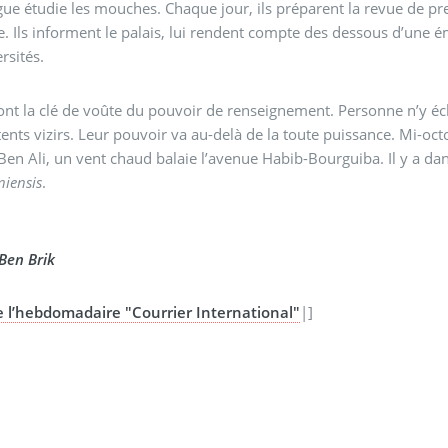
ue étudie les mouches. Chaque jour, ils préparent la revue de pre
e. Ils informent le palais, lui rendent compte des dessous d’une é
rsités.
ont la clé de voûte du pouvoir de renseignement. Personne n’y é
nts vizirs. Leur pouvoir va au-delà de la toute puissance. Mi-oct
Ben Ali, un vent chaud balaie l’avenue Habib-Bourguiba. Il y a dans l
niensis
.
Ben Brik
e l’hebdomadaire "Courrier International"
|]