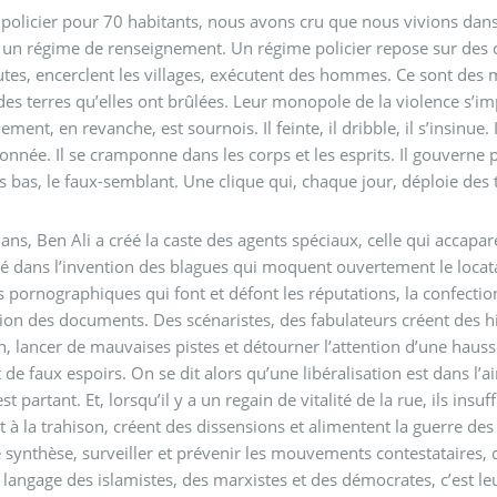
policier pour 70 habitants, nous avons cru que nous vivions dans 
à un régime de renseignement. Un régime policier repose sur des c
tes, encerclent les villages, exécutent des hommes. Ce sont des
des terres qu’elles ont brûlées. Leur monopole de la violence s’
ement, en revanche, est sournois. Il feinte, il dribble, il s’insinue
onnée. Il se cramponne dans les corps et les esprits. Il gouverne pa
s bas, le faux-semblant. Une clique qui, chaque jour, déploie des t
 ans, Ben Ali a créé la caste des agents spéciaux, celle qui accapa
sé dans l’invention des blagues qui moquent ouvertement le locat
s pornographiques qui font et défont les réputations, la confectio
ation des documents. Des scénaristes, des fabulateurs créent des h
n, lancer de mauvaises pistes et détourner l’attention d’une hauss
nt de faux espoirs. On se dit alors qu’une libéralisation est dans 
st partant. Et, lorsqu’il y a un regain de vitalité de la rue, ils ins
 à la trahison, créent des dissensions et alimentent la guerre des 
 synthèse, surveiller et prévenir les mouvements contestataires, 
e langage des islamistes, des marxistes et des démocrates, c’est