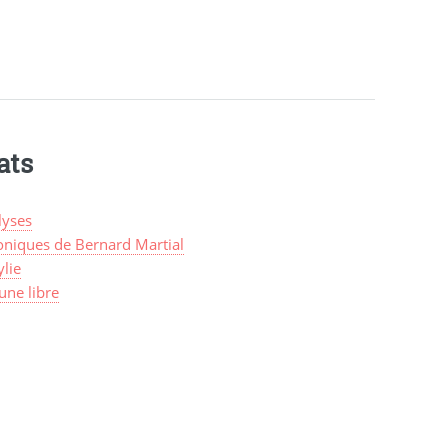
ats
lyses
oniques de Bernard Martial
lie
une libre