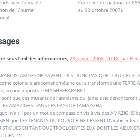
repris avec l’aimable
Courrier International n° 88
tion de "Courrier
au 30 octobre 2007).
ional".
sages
vre sous l’œil des informateurs,
28 janvier 2008, 20:18
,
par
Elve
ARABOISLAMISES NE SAVENT T-ILS DONC PAS QUE TOUT CET ET
octrine coloniale arabomahométane qui a transformé une TERR
sie) en une imposture MAGHREBARABE !
e sont que des mutants de l’arabisme,qui jamais ne dénoncero
LES AMAZIGHS DANS LES PAYS DE TAMAZGHA .
quoi n’a t il pas un mot de compassion vis à vis des AMAZIG
SIEN que LES TENANTS DU POUVOIR NE CESSENT D’arabiser,leur f
ISTIQUES EN TANT QUE TROGLODYTES EUX DONT LES AIEUX ET
ULLIEN ???