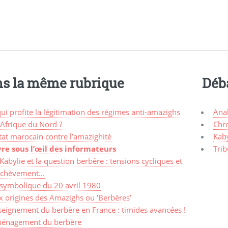
s la même rubrique
Déb
ui profite la légitimation des régimes anti-amazighs
Ana
 Afrique du Nord ?
Chr
tat marocain contre l’amazighité
Kaby
vre sous l’œil des informateurs
Trib
Kabylie et la question berbère : tensions cycliques et
achèvement...
 symbolique du 20 avril 1980
x origines des Amazighs ou ‘Berbères’
seignement du berbère en France : timides avancées !
énagement du berbère