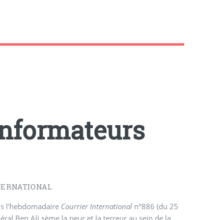
 informateurs
NTERNATIONAL
ans l’hebdomadaire
Courrier International
n°886 (du 25
al Ben Ali sème la peur et la terreur au sein de la