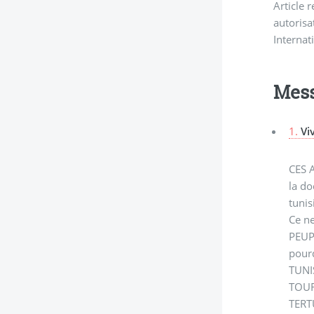
Article 
autorisa
Internat
Mes
1.
Vi
CES 
la d
tuni
Ce n
PEUP
pour
TUNI
TOUR
TERT