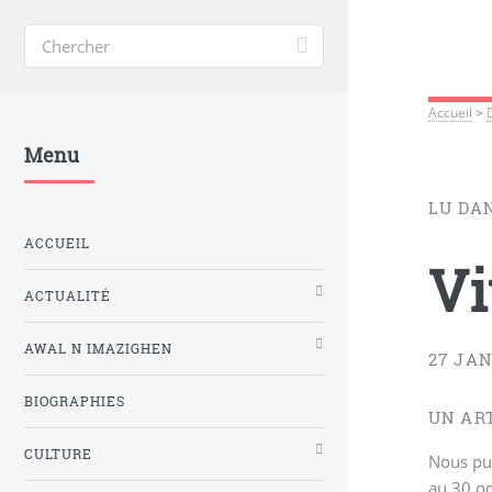
Accueil
>
Menu
LU DA
ACCUEIL
Vi
ACTUALITÉ
AWAL N IMAZIGHEN
27 JAN
BIOGRAPHIES
UN AR
CULTURE
Nous pub
au 30 oc