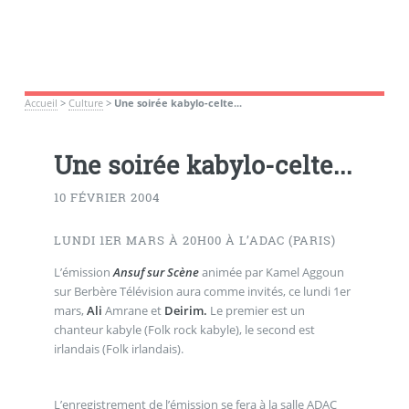
Accueil
>
Culture
>
Une soirée kabylo-celte...
Une soirée kabylo-celte...
10 FÉVRIER 2004
LUNDI 1ER MARS À 20H00 À L’ADAC (PARIS)
L’émission
Ansuf sur Scène
animée par Kamel Aggoun
sur Berbère Télévision aura comme invités, ce lundi 1er
mars,
Ali
Amrane et
Deirim.
Le premier est un
chanteur kabyle (Folk rock kabyle), le second est
irlandais (Folk irlandais).
L’enregistrement de l’émission se fera à la salle ADAC