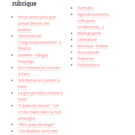
rubrique
Portraits
Agenda (concerts,
Nous avons plus que
colloques,
jamais besoin des
confèrences,...)
poètes !
Bibliographie
Séminaire de
Littérature
"Linguistqiue berbère" à
Musique - Poésie
l’EHESS
Nouveautés
Uzawen - Adages
Prénoms
touaregs
Publications
Atri n Assouf en concert
à Paris
Sidi Bémol en concert à
Paris
Le groupe Afalu chante à
Paris
"L’aube du devoir" : Un
cri de colère dans la nuit
amazighe
"Mon pays étranger"
"Les Maliens sont mes