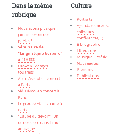
Dans la même
Culture
rubrique
Portraits
Agenda (concerts,
Nous avons plus que
colloques,
jamais besoin des
confèrences,...)
poètes !
Bibliographie
Séminaire de
Littérature
"Linguistqiue berbère"
Musique - Poésie
à l’EHESS
Nouveautés
Uzawen - Adages
Prénoms
touaregs
Publications
Atri n Assouf en concert
à Paris
Sidi Bémol en concert à
Paris
Le groupe Afalu chante à
Paris
"L’aube du devoir" : Un
cri de colère dans la nuit
amazighe