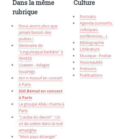
Dans la même
Culture
rubrique
Portraits
Agenda (concerts,
Nous avons plus que
colloques,
jamais besoin des
confèrences,...)
poètes !
Bibliographie
Séminaire de
Littérature
"Linguistqiue berbère" à
Musique - Poésie
l’EHESS
Nouveautés
Uzawen - Adages
Prénoms
touaregs
Publications
Atri n Assouf en concert
à Paris
Sidi Bémol en concert
à Paris
Le groupe Afalu chante à
Paris
"L’aube du devoir" : Un
cri de colère dans la nuit
amazighe
"Mon pays étranger"